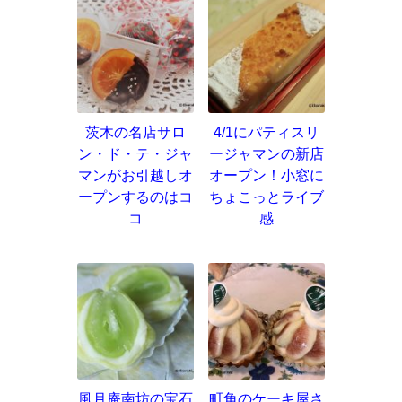
茨木の名店サロ
4/1にパティスリ
ン・ド・テ・ジャ
ージャマンの新店
マンがお引越しオ
オープン！小窓に
ープンするのはコ
ちょこっとライブ
コ
感
風月庵南坊の宝石
町角のケーキ屋さ