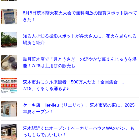
8月8日茨木辯天花火大会で無料開放の鑑賞スポット調べて
きた！
知る人ぞ知る撮影スポットが弁天さんに。花火を見られる
場所も紹介
鼓月茨木店で「月とうさぎ」の涼やかな葛まんじゅうを堪
能！7/26は土用餅の販売も
茨木市おにクル来館者「500万人だよ！全員集合！」
7/19、くるくる踊るよ♪
ケーキ店「lier-lieu（リエリゥ）」茨木市駅の東に、2025
年夏オープン！
茨木駅近くにオープン！ベーカリーハウスWAのパン、も
っちもちでおいしい！