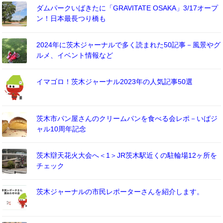
ダムパークいばきたに「GRAVITATE OSAKA」3/17オープ
ン！日本最長つり橋も
2024年に茨木ジャーナルで多く読まれた50記事－風景やグ
ルメ、イベント情報など
イマゴロ！茨木ジャーナル2023年の人気記事50選
茨木市パン屋さんのクリームパンを食べる会レポ－いばジ
ャル10周年記念
茨木辯天花火大会へ＜1＞JR茨木駅近くの駐輪場12ヶ所を
チェック
茨木ジャーナルの市民レポーターさんを紹介します。