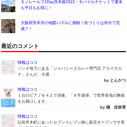
モノレールで1Day茨木旅2022－モバイルチケットで週末
も平日もお得に！
大阪府茨木市の地図パズルに挑戦！街づくりは何分で完
成？！
最近のコメント
情報はココ
ソシオ地下にある「ジャパニーズカレー専門店 アカイサカ
ナ」さんが、今週...
by とんかつ
情報はココ
１台のピアノを４人で演奏。「８手連弾」で世界各地の舞曲
をお届けします。...
by 槇 佳奈実
情報はココ
以前舟木町にあったセブンイレブン跡に新店オープンです青