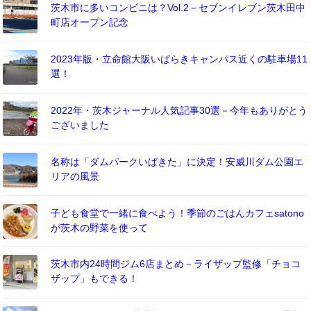
茨木市に多いコンビニは？Vol.2－セブンイレブン茨木田中
町店オープン記念
2023年版・立命館大阪いばらきキャンパス近くの駐車場11
選！
2022年・茨木ジャーナル人気記事30選－今年もありがとう
ございました
名称は「ダムパークいばきた」に決定！安威川ダム公園エ
リアの風景
子ども食堂で一緒に食べよう！季節のごはんカフェsatono
が茨木の野菜を使って
茨木市内24時間ジム6店まとめ－ライザップ監修「チョコ
ザップ」もできる！