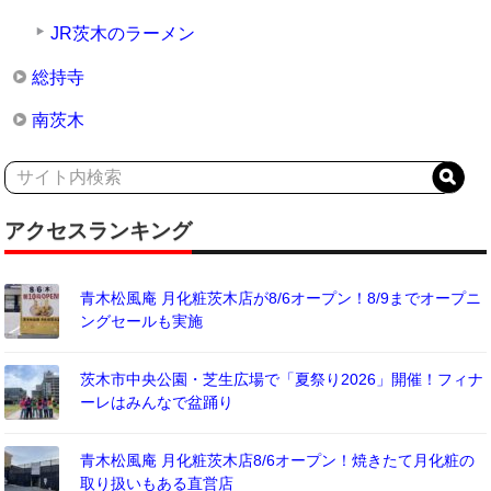
JR茨木のラーメン
総持寺
南茨木
アクセスランキング
青木松風庵 月化粧茨木店が8/6オープン！8/9までオープニ
ングセールも実施
茨木市中央公園・芝生広場で「夏祭り2026」開催！フィナ
ーレはみんなで盆踊り
青木松風庵 月化粧茨木店8/6オープン！焼きたて月化粧の
取り扱いもある直営店