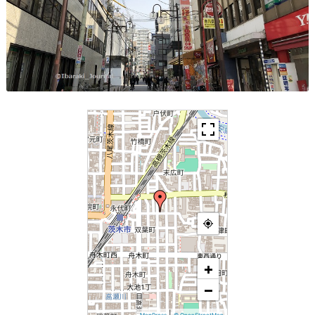
+
−
|