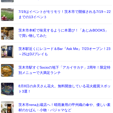
7/19はイベントがモリモリ！茨木市で開催される7/19～22
までの13イベント
茨木市本町で味見するように本選び！「あじみBOOKS」
で買い物してみた
茨木駅近くにレコード＆Bar『Ask Me』7/23オープン！23
～25はDJプレイも
茨木市駅すぐSocioの地下「アカイサカナ」2周年！限定特
別メニューで大満足ランチ
8月8日の弁天さん花火。無料開放している花火鑑賞スポッ
ト3選！
茨木市renaお蔵店へ！晴雨兼用の甲州織の傘や、優しい素
材のかばん・小物・パジャマなど