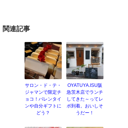
関連記事
サロン・ド・テ・
OYATUYA.ISU阪
ジャマンで限定チ
急茨木店でランチ
ョコ！バレンタイ
してきた～ってレ
ンや自分ギフトに
ポ到着。おいしそ
どう？
うだー！