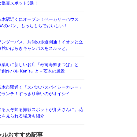
火鑑賞スポット3選！
茨木駅近くにオープン！ベーカリーハウス
WAのパン、もっちもちでおいしい！
アンダーパス、片側の歩道開通！イオンと立
命館いばらきキャンパスをスルッと。
双葉町に新しいお店『寿司海鮮まつば』と
『創作バル Ken’s』と－茨木の風景
茨木市駅近く「スパスパスパイシーカレー」
でランチ！すっきり辛いのがオイシイ
知る人ぞ知る撮影スポットが弁天さんに。花
火を見られる場所も紹介
ャルおすすめ記事