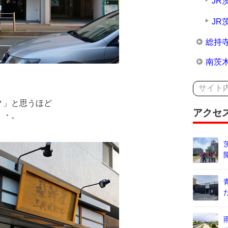
JR
JR
総持
南茨
？」と思うほど
アクセ
・・。