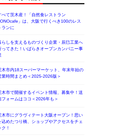
すべて茨木産！「自然食レストラン
BONOcafe」は、大阪で行くべき100のレス
トランに
暮らしを支えるものづくり企業・辰巳工業へ
行ってきた！いばらきオープンカンパニー事
業
茨木市内18スーパーマーケット、年末年始の
営業時間まとめ＜2025-2026版＞
茨木市で開催するイベント情報、募集中！送
信フォームはココ＜2026年も＞
茨木市にグラヴィテート大阪オープン！思い
を込めたつり橋、ショップやアクセスをチェ
ック！