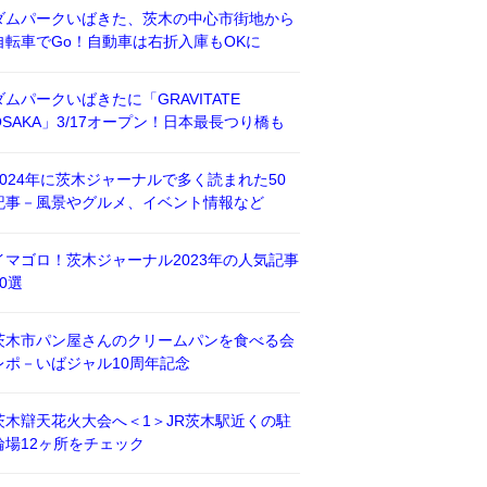
ダムパークいばきた、茨木の中心市街地から
自転車でGo！自動車は右折入庫もOKに
ダムパークいばきたに「GRAVITATE
OSAKA」3/17オープン！日本最長つり橋も
2024年に茨木ジャーナルで多く読まれた50
記事－風景やグルメ、イベント情報など
イマゴロ！茨木ジャーナル2023年の人気記事
50選
茨木市パン屋さんのクリームパンを食べる会
レポ－いばジャル10周年記念
茨木辯天花火大会へ＜1＞JR茨木駅近くの駐
輪場12ヶ所をチェック