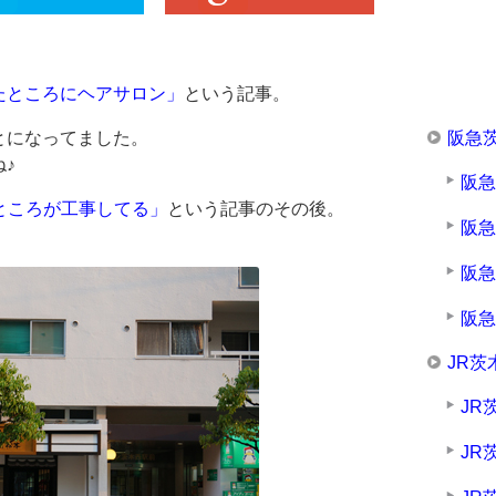
たところにヘアサロン」
という記事。
阪急
とになってました。
♪
阪
zのところが工事してる」
という記事のその後。
阪
阪
阪
JR茨
JR
JR