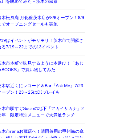
威川を眺めてみた－茨木の風景
青木松風庵 月化粧茨木店が8/6オープン！8/9
までオープニングセールも実施
7/19はイベントがモリモリ！茨木市で開催さ
れる7/19～22までの13イベント
茨木市本町で味見するように本選び！「あじ
みBOOKS」で買い物してみた
茨木駅近くにレコード＆Bar『Ask Me』7/23
オープン！23～25はDJプレイも
茨木市駅すぐSocioの地下「アカイサカナ」2
周年！限定特別メニューで大満足ランチ
茨木市renaお蔵店へ！晴雨兼用の甲州織の傘
や、優しい素材のかばん・小物・パジャマな