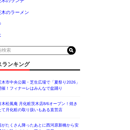
茨木のランチ
茨木のラーメン
寺
木
スランキング
茨木市中央公園・芝生広場で「夏祭り2026」
開催！フィナーレはみんなで盆踊り
青木松風庵 月化粧茨木店8/6オープン！焼き
たて月化粧の取り扱いもある直営店
雨がたくさん降ったあとに西河原新橋から安