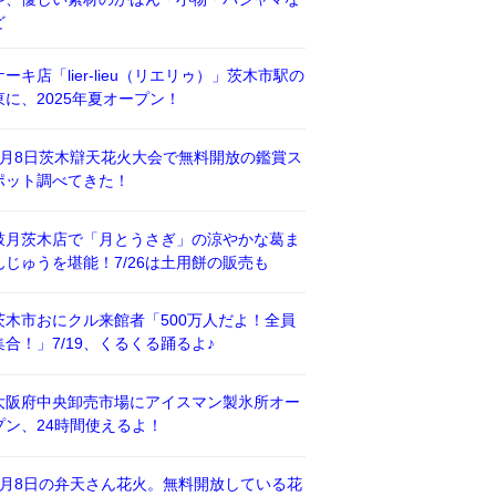
ど
ケーキ店「lier-lieu（リエリゥ）」茨木市駅の
東に、2025年夏オープン！
8月8日茨木辯天花火大会で無料開放の鑑賞ス
ポット調べてきた！
鼓月茨木店で「月とうさぎ」の涼やかな葛ま
んじゅうを堪能！7/26は土用餅の販売も
茨木市おにクル来館者「500万人だよ！全員
集合！」7/19、くるくる踊るよ♪
大阪府中央卸売市場にアイスマン製氷所オー
プン、24時間使えるよ！
8月8日の弁天さん花火。無料開放している花