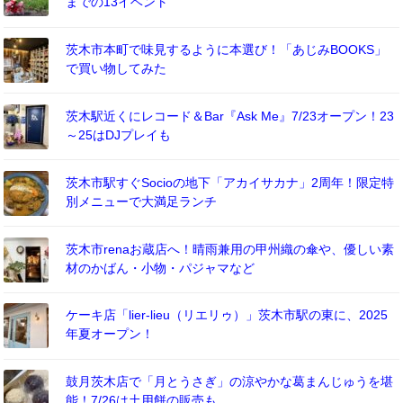
までの13イベント
茨木市本町で味見するように本選び！「あじみBOOKS」
で買い物してみた
茨木駅近くにレコード＆Bar『Ask Me』7/23オープン！23
～25はDJプレイも
茨木市駅すぐSocioの地下「アカイサカナ」2周年！限定特
別メニューで大満足ランチ
茨木市renaお蔵店へ！晴雨兼用の甲州織の傘や、優しい素
材のかばん・小物・パジャマなど
ケーキ店「lier-lieu（リエリゥ）」茨木市駅の東に、2025
年夏オープン！
鼓月茨木店で「月とうさぎ」の涼やかな葛まんじゅうを堪
能！7/26は土用餅の販売も