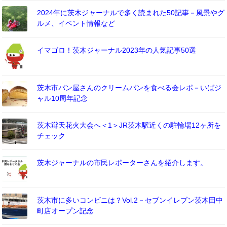
2024年に茨木ジャーナルで多く読まれた50記事－風景やグ
ルメ、イベント情報など
イマゴロ！茨木ジャーナル2023年の人気記事50選
茨木市パン屋さんのクリームパンを食べる会レポ－いばジ
ャル10周年記念
茨木辯天花火大会へ＜1＞JR茨木駅近くの駐輪場12ヶ所を
チェック
茨木ジャーナルの市民レポーターさんを紹介します。
茨木市に多いコンビニは？Vol.2－セブンイレブン茨木田中
町店オープン記念