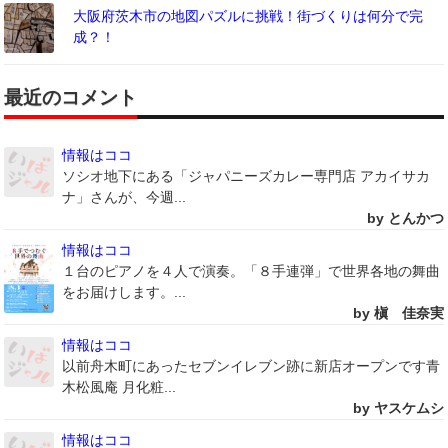
大阪府茨木市の地図パズルに挑戦！街づくりは何分で完
成？！
最近のコメント
情報はココ
ソシオ地下にある「ジャパニーズカレー専門店 アカイサカ
ナ」さんが、今週...
by とんかつ
情報はココ
１台のピアノを４人で演奏。「８手連弾」で世界各地の舞曲
をお届けします。...
by 槇 佳奈実
情報はココ
以前舟木町にあったセブンイレブン跡に新店オープンです青
木松風庵 月化粧...
by ヤスケムシ
情報はココ