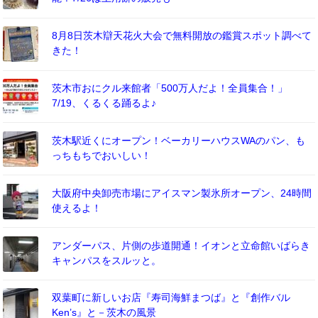
8月8日茨木辯天花火大会で無料開放の鑑賞スポット調べて
きた！
茨木市おにクル来館者「500万人だよ！全員集合！」
7/19、くるくる踊るよ♪
茨木駅近くにオープン！ベーカリーハウスWAのパン、も
っちもちでおいしい！
大阪府中央卸売市場にアイスマン製氷所オープン、24時間
使えるよ！
アンダーパス、片側の歩道開通！イオンと立命館いばらき
キャンパスをスルッと。
双葉町に新しいお店『寿司海鮮まつば』と『創作バル
Ken’s』と－茨木の風景