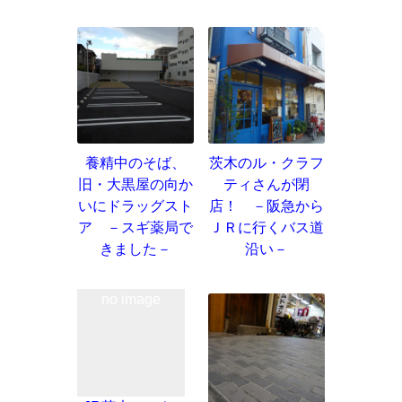
養精中のそば、
茨木のル・クラフ
旧・大黒屋の向か
ティさんが閉
いにドラッグスト
店！ －阪急から
ア －スギ薬局で
ＪＲに行くバス道
きました－
沿い－
no image