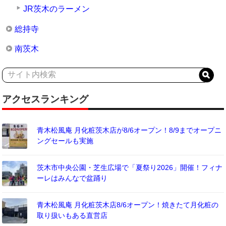
JR茨木のラーメン
総持寺
南茨木
アクセスランキング
青木松風庵 月化粧茨木店が8/6オープン！8/9までオープニ
ングセールも実施
茨木市中央公園・芝生広場で「夏祭り2026」開催！フィナ
ーレはみんなで盆踊り
青木松風庵 月化粧茨木店8/6オープン！焼きたて月化粧の
取り扱いもある直営店