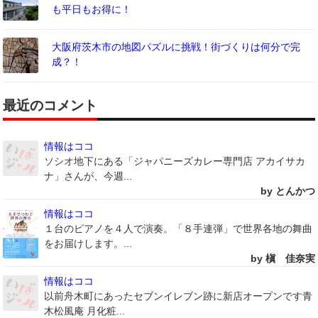
も平日もお得に！
大阪府茨木市の地図パズルに挑戦！街づくりは何分で完
成？！
最近のコメント
情報はココ
ソシオ地下にある「ジャパニーズカレー専門店 アカイサカ
ナ」さんが、今週...
by とんかつ
情報はココ
１台のピアノを４人で演奏。「８手連弾」で世界各地の舞曲
をお届けします。...
by 槇 佳奈実
情報はココ
以前舟木町にあったセブンイレブン跡に新店オープンです青
木松風庵 月化粧...