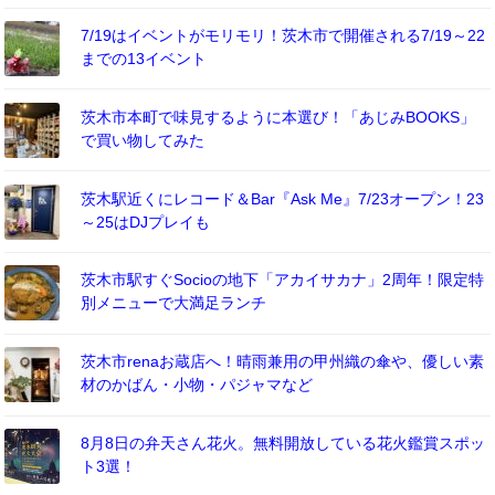
7/19はイベントがモリモリ！茨木市で開催される7/19～22
までの13イベント
茨木市本町で味見するように本選び！「あじみBOOKS」
で買い物してみた
茨木駅近くにレコード＆Bar『Ask Me』7/23オープン！23
～25はDJプレイも
茨木市駅すぐSocioの地下「アカイサカナ」2周年！限定特
別メニューで大満足ランチ
茨木市renaお蔵店へ！晴雨兼用の甲州織の傘や、優しい素
材のかばん・小物・パジャマなど
8月8日の弁天さん花火。無料開放している花火鑑賞スポッ
ト3選！