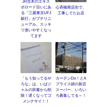
JR茨木のエキス
ポロード沿いにあ
心斉橋商店街で、
る「三菱東京UFJ
工事してたお店
銀行」がプチリニ
ューアル、スッキ
リ使いやすくなっ
てます
「もう知ってるや
カーテンDo！とA
ろな」は、いばジ
プライス跡の新店
ャルの辞書から削
スーパー、いろい
除！遅くなってゴ
ろ募集してる～！
メンナサイ！！