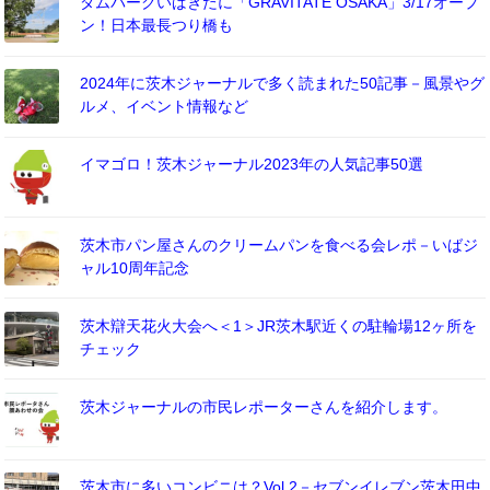
ダムパークいばきたに「GRAVITATE OSAKA」3/17オープ
ン！日本最長つり橋も
2024年に茨木ジャーナルで多く読まれた50記事－風景やグ
ルメ、イベント情報など
イマゴロ！茨木ジャーナル2023年の人気記事50選
茨木市パン屋さんのクリームパンを食べる会レポ－いばジ
ャル10周年記念
茨木辯天花火大会へ＜1＞JR茨木駅近くの駐輪場12ヶ所を
チェック
茨木ジャーナルの市民レポーターさんを紹介します。
茨木市に多いコンビニは？Vol.2－セブンイレブン茨木田中