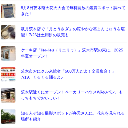
8月8日茨木辯天花火大会で無料開放の鑑賞スポット調べて
きた！
鼓月茨木店で「月とうさぎ」の涼やかな葛まんじゅうを堪
能！7/26は土用餅の販売も
ケーキ店「lier-lieu（リエリゥ）」茨木市駅の東に、2025
年夏オープン！
茨木市おにクル来館者「500万人だよ！全員集合！」
7/19、くるくる踊るよ♪
茨木駅近くにオープン！ベーカリーハウスWAのパン、も
っちもちでおいしい！
知る人ぞ知る撮影スポットが弁天さんに。花火を見られる
場所も紹介