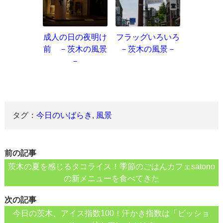
成人の日の夜明け
フラッグいろいろ
前 －茨木の風景
－茨木の風景－
－
タグ：
今日のいばらき
,
風景
前の記事
茨木の夏を感じるタコライス！季節のごはんカフェsatono
の新メニューを食べてきた
次の記事
今日の茨木、アイス指数100！汗かき指数は「ビッショ