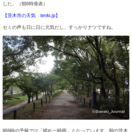
した。（朝6時発表）
【茨木市の天気 tenki.jp】
セミの声も日に日に元気だし、すっかりナツですね。
朝8時の予報では「晴れ一時雨」となっています。朝の茨木