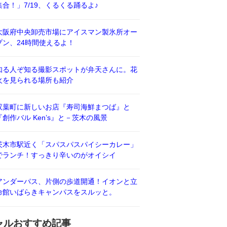
集合！」7/19、くるくる踊るよ♪
大阪府中央卸売市場にアイスマン製氷所オー
プン、24時間使えるよ！
知る人ぞ知る撮影スポットが弁天さんに。花
火を見られる場所も紹介
双葉町に新しいお店『寿司海鮮まつば』と
『創作バル Ken’s』と－茨木の風景
茨木市駅近く「スパスパスパイシーカレー」
でランチ！すっきり辛いのがオイシイ
アンダーパス、片側の歩道開通！イオンと立
命館いばらきキャンパスをスルッと。
ャルおすすめ記事