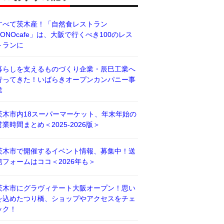
すべて茨木産！「自然食レストラン
BONOcafe」は、大阪で行くべき100のレス
トランに
暮らしを支えるものづくり企業・辰巳工業へ
行ってきた！いばらきオープンカンパニー事
業
茨木市内18スーパーマーケット、年末年始の
営業時間まとめ＜2025-2026版＞
茨木市で開催するイベント情報、募集中！送
信フォームはココ＜2026年も＞
茨木市にグラヴィテート大阪オープン！思い
を込めたつり橋、ショップやアクセスをチェ
ック！