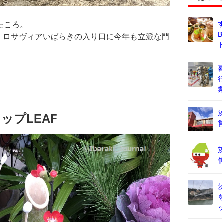
たころ。
、ロサヴィアいばらきの入り口に今年も立派な門
ップLEAF