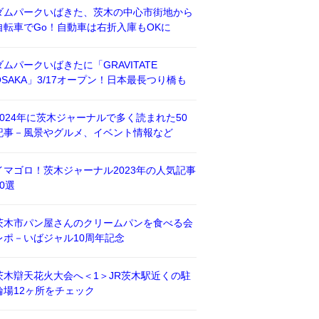
ダムパークいばきた、茨木の中心市街地から
自転車でGo！自動車は右折入庫もOKに
ダムパークいばきたに「GRAVITATE
OSAKA」3/17オープン！日本最長つり橋も
2024年に茨木ジャーナルで多く読まれた50
記事－風景やグルメ、イベント情報など
イマゴロ！茨木ジャーナル2023年の人気記事
50選
茨木市パン屋さんのクリームパンを食べる会
レポ－いばジャル10周年記念
茨木辯天花火大会へ＜1＞JR茨木駅近くの駐
輪場12ヶ所をチェック