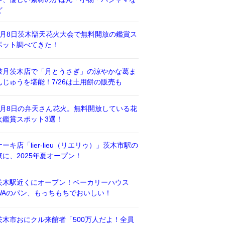
ど
8月8日茨木辯天花火大会で無料開放の鑑賞ス
ポット調べてきた！
鼓月茨木店で「月とうさぎ」の涼やかな葛ま
んじゅうを堪能！7/26は土用餅の販売も
8月8日の弁天さん花火。無料開放している花
火鑑賞スポット3選！
ケーキ店「lier-lieu（リエリゥ）」茨木市駅の
東に、2025年夏オープン！
茨木駅近くにオープン！ベーカリーハウス
WAのパン、もっちもちでおいしい！
茨木市おにクル来館者「500万人だよ！全員