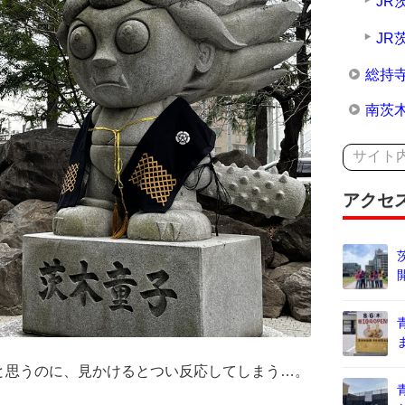
JR
JR
総持
南茨
アクセ
と思うのに、見かけるとつい反応してしまう…。