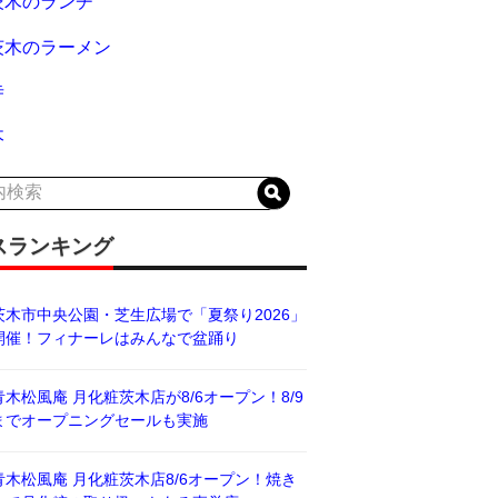
茨木のランチ
茨木のラーメン
寺
木
スランキング
茨木市中央公園・芝生広場で「夏祭り2026」
開催！フィナーレはみんなで盆踊り
青木松風庵 月化粧茨木店が8/6オープン！8/9
までオープニングセールも実施
青木松風庵 月化粧茨木店8/6オープン！焼き