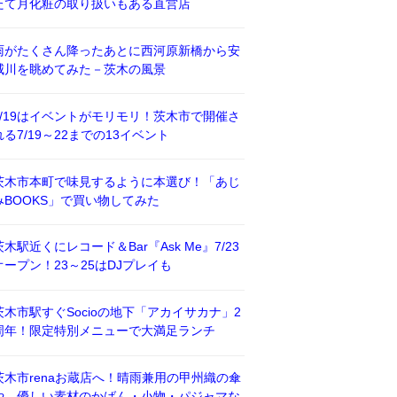
たて月化粧の取り扱いもある直営店
雨がたくさん降ったあとに西河原新橋から安
威川を眺めてみた－茨木の風景
7/19はイベントがモリモリ！茨木市で開催さ
れる7/19～22までの13イベント
茨木市本町で味見するように本選び！「あじ
みBOOKS」で買い物してみた
茨木駅近くにレコード＆Bar『Ask Me』7/23
オープン！23～25はDJプレイも
茨木市駅すぐSocioの地下「アカイサカナ」2
周年！限定特別メニューで大満足ランチ
茨木市renaお蔵店へ！晴雨兼用の甲州織の傘
や、優しい素材のかばん・小物・パジャマな