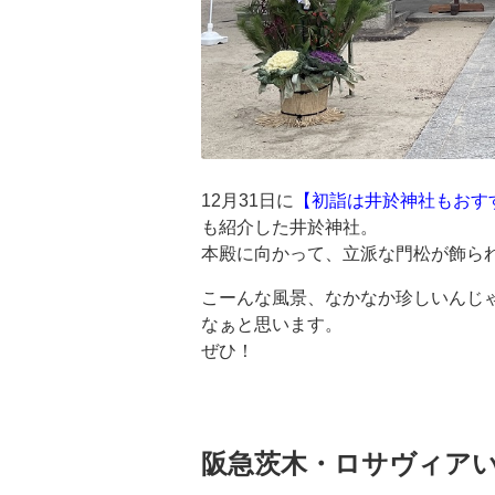
12月31日に
【初詣は井於神社もおす
も紹介した井於神社。
本殿に向かって、立派な門松が飾ら
こーんな風景、なかなか珍しいんじ
なぁと思います。
ぜひ！
阪急茨木・ロサヴィア