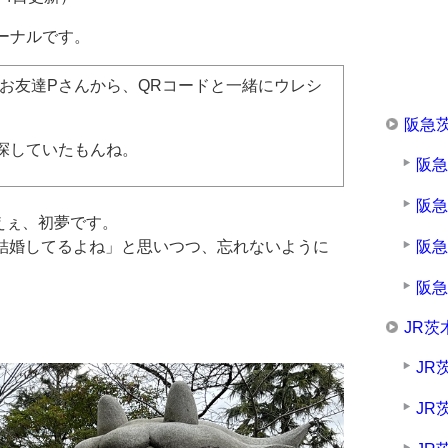
ャーナルです。
お友達Pさんから、QRコードと一緒にウレシ
阪急
探していたもんね。
阪
阪
えぇ、初夢です。
阪
ん結婚してるよね」と思いつつ、忘れないように
阪
。
JR茨
JR
JR