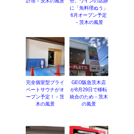
計塔－茨木の風景
分。ワインの店跡
に「魚料理ぬう」
6月オープン予定
－茨木の風景
完全個室型プライ
GEO阪急茨木店
ベートサウナがオ
が8月29日で移転
ープン予定！－茨
統合のため－茨木
木の風景
の風景