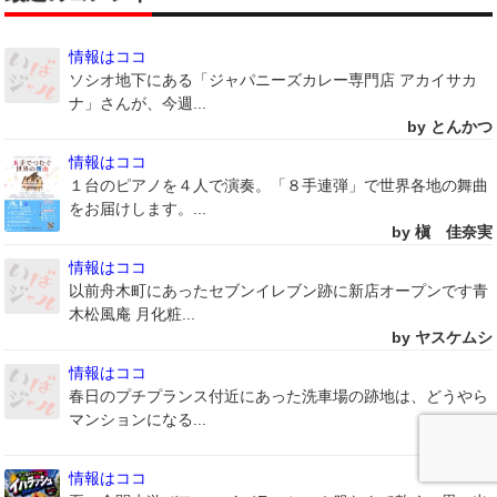
情報はココ
ソシオ地下にある「ジャパニーズカレー専門店 アカイサカ
ナ」さんが、今週...
by とんかつ
情報はココ
１台のピアノを４人で演奏。「８手連弾」で世界各地の舞曲
をお届けします。...
by 槇 佳奈実
情報はココ
以前舟木町にあったセブンイレブン跡に新店オープンです青
木松風庵 月化粧...
by ヤスケムシ
情報はココ
春日のプチプランス付近にあった洗車場の跡地は、どうやら
マンションになる...
by まぁ
情報はココ