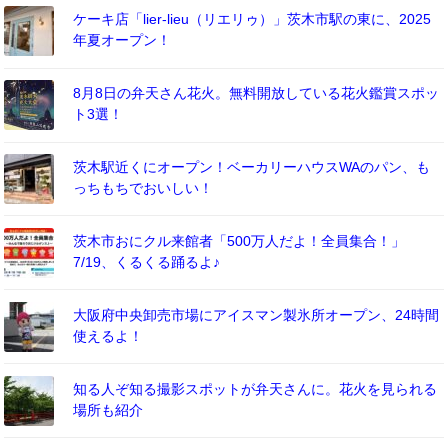
ケーキ店「lier-lieu（リエリゥ）」茨木市駅の東に、2025
年夏オープン！
8月8日の弁天さん花火。無料開放している花火鑑賞スポッ
ト3選！
茨木駅近くにオープン！ベーカリーハウスWAのパン、も
っちもちでおいしい！
茨木市おにクル来館者「500万人だよ！全員集合！」
7/19、くるくる踊るよ♪
大阪府中央卸売市場にアイスマン製氷所オープン、24時間
使えるよ！
知る人ぞ知る撮影スポットが弁天さんに。花火を見られる
場所も紹介