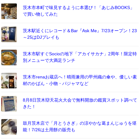
茨木市本町で味見するように本選び！「あじみBOOKS」
で買い物してみた
茨木駅近くにレコード＆Bar『Ask Me』7/23オープン！23
～25はDJプレイも
茨木市駅すぐSocioの地下「アカイサカナ」2周年！限定特
別メニューで大満足ランチ
茨木市renaお蔵店へ！晴雨兼用の甲州織の傘や、優しい素
材のかばん・小物・パジャマなど
8月8日茨木辯天花火大会で無料開放の鑑賞スポット調べて
きた！
鼓月茨木店で「月とうさぎ」の涼やかな葛まんじゅうを堪
能！7/26は土用餅の販売も