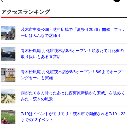
アクセスランキング
茨木市中央公園・芝生広場で「夏祭り2026」開催！フィナ
ーレはみんなで盆踊り
青木松風庵 月化粧茨木店8/6オープン！焼きたて月化粧の
取り扱いもある直営店
青木松風庵 月化粧茨木店が8/6オープン！8/9までオープニ
ングセールも実施
雨がたくさん降ったあとに西河原新橋から安威川を眺めて
みた－茨木の風景
7/19はイベントがモリモリ！茨木市で開催される7/19～22
までの13イベント