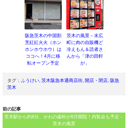
阪急茨木の中国割
茨木の風景－末広
烹紅紅火火（ホン
町に肉の自販機ど
ホンホウホウ）は
冷えもん＆読者さ
ココへ！4月に移
んから「津の田軒
転オープン予定
が」
タグ：
ふうけい
,
茨木阪急本通商店街
,
開店・閉店
,
阪急
茨木
前の記事
茨木駅から約6分、かわの歯科が8月開院！内覧会も予定－
茨木の風景