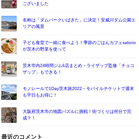
ございました
名称は「ダムパークいばきた」に決定！安威川ダム公園エ
リアの風景
子ども食堂で一緒に食べよう！季節のごはんカフェsatono
が茨木の野菜を使って
茨木市内24時間ジム6店まとめ－ライザップ監修「チョコ
ザップ」もできる！
モノレールで1Day茨木旅2022－モバイルチケットで週末
も平日もお得に！
大阪府茨木市の地図パズルに挑戦！街づくりは何分で完
成？！
最近のコメント