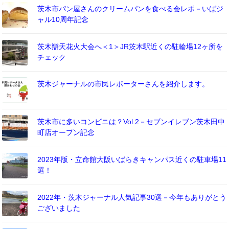
茨木市パン屋さんのクリームパンを食べる会レポ－いばジ
ャル10周年記念
茨木辯天花火大会へ＜1＞JR茨木駅近くの駐輪場12ヶ所を
チェック
茨木ジャーナルの市民レポーターさんを紹介します。
茨木市に多いコンビニは？Vol.2－セブンイレブン茨木田中
町店オープン記念
2023年版・立命館大阪いばらきキャンパス近くの駐車場11
選！
2022年・茨木ジャーナル人気記事30選－今年もありがとう
ございました