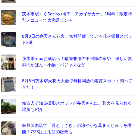
茨木市駅すぐSocioの地下「アカイサカナ」2周年！限定特
別メニューで大満足ランチ
8月8日の弁天さん花火。無料開放している花火鑑賞スポッ
ト3選！
茨木市renaお蔵店へ！晴雨兼用の甲州織の傘や、優しい素
材のかばん・小物・パジャマなど
8月8日茨木辯天花火大会で無料開放の鑑賞スポット調べて
きた！
知る人ぞ知る撮影スポットが弁天さんに。花火を見られる
場所も紹介
鼓月茨木店で「月とうさぎ」の涼やかな葛まんじゅうを堪
能！7/26は土用餅の販売も