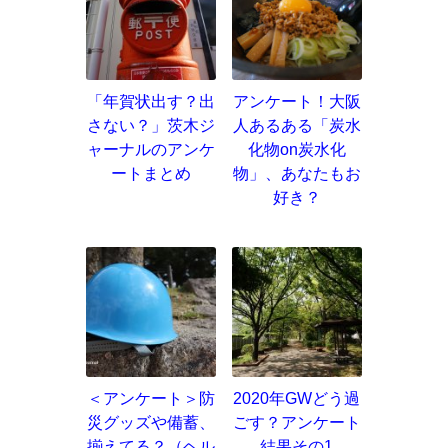
「年賀状出す？出
アンケート！大阪
さない？」茨木ジ
人あるある「炭水
ャーナルのアンケ
化物on炭水化
ートまとめ
物」、あなたもお
好き？
＜アンケート＞防
2020年GWどう過
災グッズや備蓄、
ごす？アンケート
揃えてる？（ヘル
結果その1