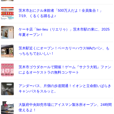
茨木市おにクル来館者「500万人だよ！全員集合！」
7/19、くるくる踊るよ♪
ケーキ店「lier-lieu（リエリゥ）」茨木市駅の東に、2025
年夏オープン！
茨木駅近くにオープン！ベーカリーハウスWAのパン、も
っちもちでおいしい！
茨木市ゴウダホールで開催！ゲーム『サクラ大戦』ファン
によるオーケストラの無料コンサート
アンダーパス、片側の歩道開通！イオンと立命館いばらき
キャンパスをスルッと。
大阪府中央卸売市場にアイスマン製氷所オープン、24時間
使えるよ！