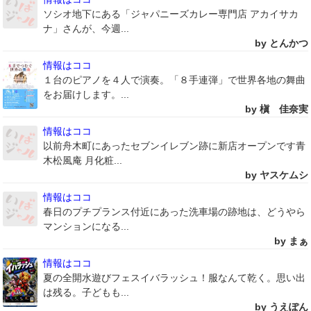
ソシオ地下にある「ジャパニーズカレー専門店 アカイサカ
ナ」さんが、今週...
by とんかつ
情報はココ
１台のピアノを４人で演奏。「８手連弾」で世界各地の舞曲
をお届けします。...
by 槇 佳奈実
情報はココ
以前舟木町にあったセブンイレブン跡に新店オープンです青
木松風庵 月化粧...
by ヤスケムシ
情報はココ
春日のプチプランス付近にあった洗車場の跡地は、どうやら
マンションになる...
by まぁ
情報はココ
夏の全開水遊びフェスイバラッシュ！服なんて乾く。思い出
は残る。子どもも...
by うえぽん