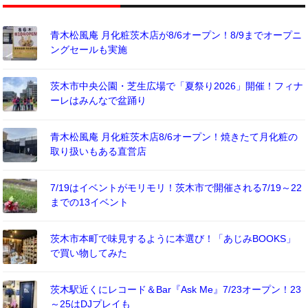
青木松風庵 月化粧茨木店が8/6オープン！8/9までオープニ
ングセールも実施
茨木市中央公園・芝生広場で「夏祭り2026」開催！フィナ
ーレはみんなで盆踊り
青木松風庵 月化粧茨木店8/6オープン！焼きたて月化粧の
取り扱いもある直営店
7/19はイベントがモリモリ！茨木市で開催される7/19～22
までの13イベント
茨木市本町で味見するように本選び！「あじみBOOKS」
で買い物してみた
茨木駅近くにレコード＆Bar『Ask Me』7/23オープン！23
～25はDJプレイも