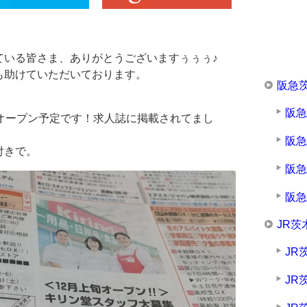
ている皆さま、ありがとうございますぅぅぅ♪
も助けていただいております。
阪急
阪
オープン予定です！求人誌に掲載されてまし
阪
付きで。
阪
阪
JR茨
JR
JR