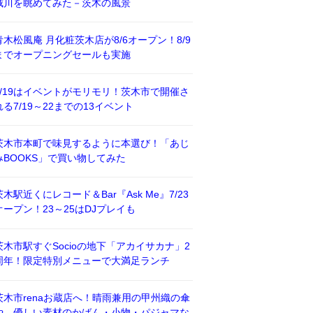
威川を眺めてみた－茨木の風景
青木松風庵 月化粧茨木店が8/6オープン！8/9
までオープニングセールも実施
7/19はイベントがモリモリ！茨木市で開催さ
れる7/19～22までの13イベント
茨木市本町で味見するように本選び！「あじ
みBOOKS」で買い物してみた
茨木駅近くにレコード＆Bar『Ask Me』7/23
オープン！23～25はDJプレイも
茨木市駅すぐSocioの地下「アカイサカナ」2
周年！限定特別メニューで大満足ランチ
茨木市renaお蔵店へ！晴雨兼用の甲州織の傘
や、優しい素材のかばん・小物・パジャマな