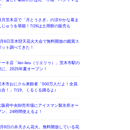
ど
鼓月茨木店で「月とうさぎ」の涼やかな葛ま
んじゅうを堪能！7/26は土用餅の販売も
8月8日茨木辯天花火大会で無料開放の鑑賞ス
ポット調べてきた！
ケーキ店「lier-lieu（リエリゥ）」茨木市駅の
東に、2025年夏オープン！
茨木市おにクル来館者「500万人だよ！全員
集合！」7/19、くるくる踊るよ♪
大阪府中央卸売市場にアイスマン製氷所オー
プン、24時間使えるよ！
8月8日の弁天さん花火。無料開放している花