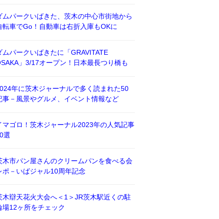
ダムパークいばきた、茨木の中心市街地から
自転車でGo！自動車は右折入庫もOKに
ダムパークいばきたに「GRAVITATE
OSAKA」3/17オープン！日本最長つり橋も
2024年に茨木ジャーナルで多く読まれた50
記事－風景やグルメ、イベント情報など
イマゴロ！茨木ジャーナル2023年の人気記事
50選
茨木市パン屋さんのクリームパンを食べる会
レポ－いばジャル10周年記念
茨木辯天花火大会へ＜1＞JR茨木駅近くの駐
輪場12ヶ所をチェック