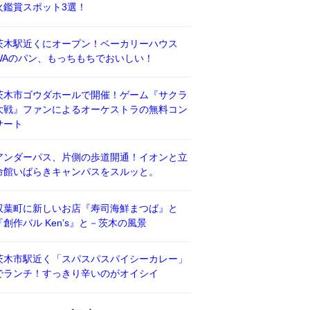
火鑑賞スポット3選！
茨木駅近くにオープン！ベーカリーハウス
WAのパン、もっちもちでおいしい！
茨木市ゴウダホールで開催！ゲーム『サクラ
大戦』ファンによるオーケストラの無料コン
サート
アンダーパス、片側の歩道開通！イオンと立
命館いばらきキャンパスをスルッと。
双葉町に新しいお店『寿司海鮮まつば』と
『創作バル Ken’s』と－茨木の風景
茨木市駅近く「スパスパスパイシーカレー」
でランチ！すっきり辛いのがオイシイ