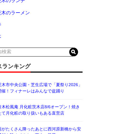
茨木のランチ
茨木のラーメン
寺
木
スランキング
茨木市中央公園・芝生広場で「夏祭り2026」
開催！フィナーレはみんなで盆踊り
青木松風庵 月化粧茨木店8/6オープン！焼き
たて月化粧の取り扱いもある直営店
雨がたくさん降ったあとに西河原新橋から安