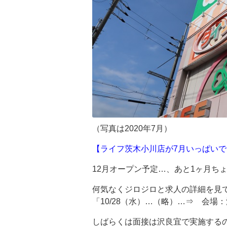
（写真は2020年7月）
【ライフ茨木小川店が7月いっぱいで
12月オープン予定…、あと1ヶ月ち
何気なくジロジロと求人の詳細を見
「10/28（水）…（略）…⇒ 会場
しばらくは面接は沢良宜で実施する