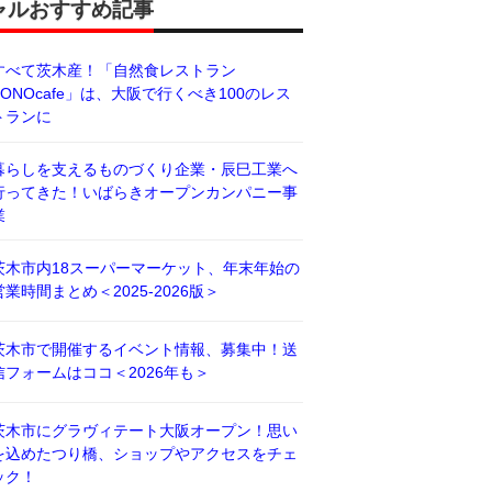
ャルおすすめ記事
すべて茨木産！「自然食レストラン
BONOcafe」は、大阪で行くべき100のレス
トランに
暮らしを支えるものづくり企業・辰巳工業へ
行ってきた！いばらきオープンカンパニー事
業
茨木市内18スーパーマーケット、年末年始の
営業時間まとめ＜2025-2026版＞
茨木市で開催するイベント情報、募集中！送
信フォームはココ＜2026年も＞
茨木市にグラヴィテート大阪オープン！思い
を込めたつり橋、ショップやアクセスをチェ
ック！