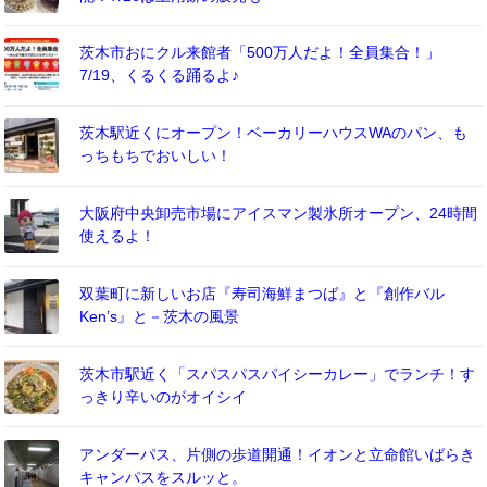
茨木市おにクル来館者「500万人だよ！全員集合！」
7/19、くるくる踊るよ♪
茨木駅近くにオープン！ベーカリーハウスWAのパン、も
っちもちでおいしい！
大阪府中央卸売市場にアイスマン製氷所オープン、24時間
使えるよ！
双葉町に新しいお店『寿司海鮮まつば』と『創作バル
Ken’s』と－茨木の風景
茨木市駅近く「スパスパスパイシーカレー」でランチ！す
っきり辛いのがオイシイ
アンダーパス、片側の歩道開通！イオンと立命館いばらき
キャンパスをスルッと。