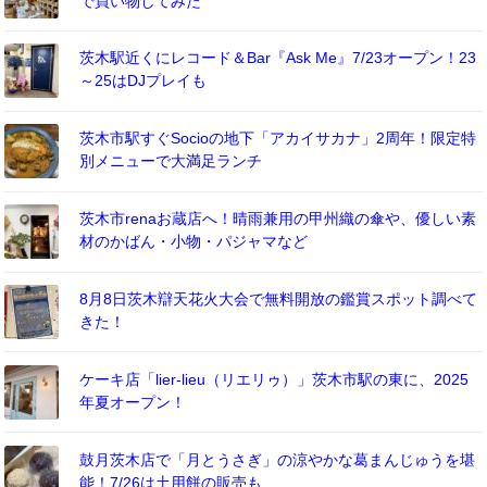
で買い物してみた
茨木駅近くにレコード＆Bar『Ask Me』7/23オープン！23
～25はDJプレイも
茨木市駅すぐSocioの地下「アカイサカナ」2周年！限定特
別メニューで大満足ランチ
茨木市renaお蔵店へ！晴雨兼用の甲州織の傘や、優しい素
材のかばん・小物・パジャマなど
8月8日茨木辯天花火大会で無料開放の鑑賞スポット調べて
きた！
ケーキ店「lier-lieu（リエリゥ）」茨木市駅の東に、2025
年夏オープン！
鼓月茨木店で「月とうさぎ」の涼やかな葛まんじゅうを堪
能！7/26は土用餅の販売も