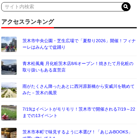
アクセスランキング
茨木市中央公園・芝生広場で「夏祭り2026」開催！フィナ
ーレはみんなで盆踊り
青木松風庵 月化粧茨木店8/6オープン！焼きたて月化粧の
取り扱いもある直営店
雨がたくさん降ったあとに西河原新橋から安威川を眺めて
みた－茨木の風景
7/19はイベントがモリモリ！茨木市で開催される7/19～22
までの13イベント
茨木市本町で味見するように本選び！「あじみBOOKS」