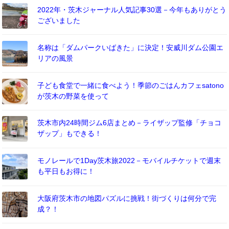
2022年・茨木ジャーナル人気記事30選－今年もありがとう
ございました
名称は「ダムパークいばきた」に決定！安威川ダム公園エ
リアの風景
子ども食堂で一緒に食べよう！季節のごはんカフェsatono
が茨木の野菜を使って
茨木市内24時間ジム6店まとめ－ライザップ監修「チョコ
ザップ」もできる！
モノレールで1Day茨木旅2022－モバイルチケットで週末
も平日もお得に！
大阪府茨木市の地図パズルに挑戦！街づくりは何分で完
成？！