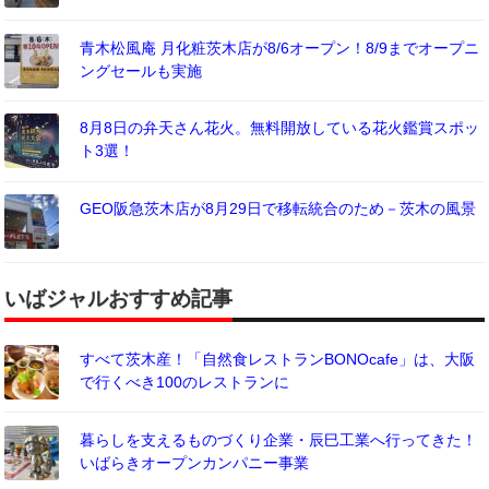
青木松風庵 月化粧茨木店が8/6オープン！8/9までオープニ
ングセールも実施
8月8日の弁天さん花火。無料開放している花火鑑賞スポッ
ト3選！
GEO阪急茨木店が8月29日で移転統合のため－茨木の風景
いばジャルおすすめ記事
すべて茨木産！「自然食レストランBONOcafe」は、大阪
で行くべき100のレストランに
暮らしを支えるものづくり企業・辰巳工業へ行ってきた！
いばらきオープンカンパニー事業