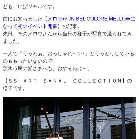
ども、いばジャルです。
前にお知らせした【
メロウがUN BEL COLORE MELLOWに
なって初のイベント開催
】の記事。
先日、そのメロウさんから当日の様子が写真で送られてき
ました。
一人で「うっわぁ、おっしゃれ～ン♪」とうっとりしている
のももったいないので
茨木市民の皆さまへも、おすそわけ～。
【ＳＳ ＡＲＴＩＳＡＮＡＬ ＣＯＬＬＥＣＴＩＯＮ】の
様子です。