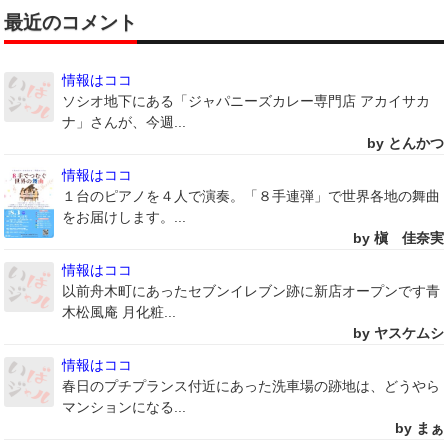
最近のコメント
情報はココ
ソシオ地下にある「ジャパニーズカレー専門店 アカイサカ
ナ」さんが、今週...
by とんかつ
情報はココ
１台のピアノを４人で演奏。「８手連弾」で世界各地の舞曲
をお届けします。...
by 槇 佳奈実
情報はココ
以前舟木町にあったセブンイレブン跡に新店オープンです青
木松風庵 月化粧...
by ヤスケムシ
情報はココ
春日のプチプランス付近にあった洗車場の跡地は、どうやら
マンションになる...
by まぁ