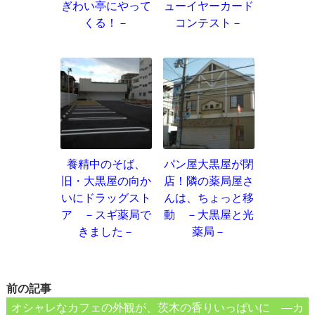
ぎわい亭にやって
ューイヤーカード
くる！－
コンテスト－
養精中のそば、
パン屋大黒屋が閉
旧・大黒屋の向か
店！隣の薬局屋さ
いにドラッグスト
んは、ちょっと移
ア －スギ薬局で
動 －大黒屋と光
きました－
薬局－
前の記事
オシャレなカフェの外観が、茨木の香りいっぱいに ―カ