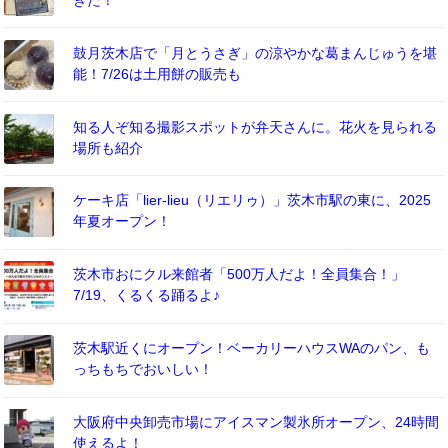
鼓月茨木店で「月とうさぎ」の涼やかな葛まんじゅうを堪
能！7/26は土用餅の販売も
知る人ぞ知る撮影スポットが弁天さんに。花火を見られる
場所も紹介
ケーキ店「lier-lieu（リエリゥ）」茨木市駅の東に、2025
年夏オープン！
茨木市おにクル来館者「500万人だよ！全員集合！」
7/19、くるくる踊るよ♪
茨木駅近くにオープン！ベーカリーハウスWAのパン、も
っちもちでおいしい！
大阪府中央卸売市場にアイスマン製氷所オープン、24時間
使えるよ！