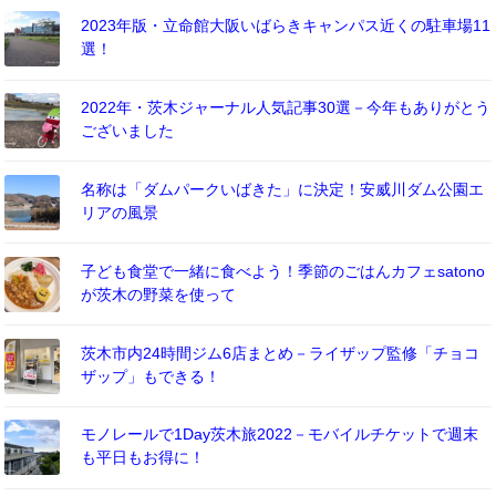
2023年版・立命館大阪いばらきキャンパス近くの駐車場11
選！
2022年・茨木ジャーナル人気記事30選－今年もありがとう
ございました
名称は「ダムパークいばきた」に決定！安威川ダム公園エ
リアの風景
子ども食堂で一緒に食べよう！季節のごはんカフェsatono
が茨木の野菜を使って
茨木市内24時間ジム6店まとめ－ライザップ監修「チョコ
ザップ」もできる！
モノレールで1Day茨木旅2022－モバイルチケットで週末
も平日もお得に！