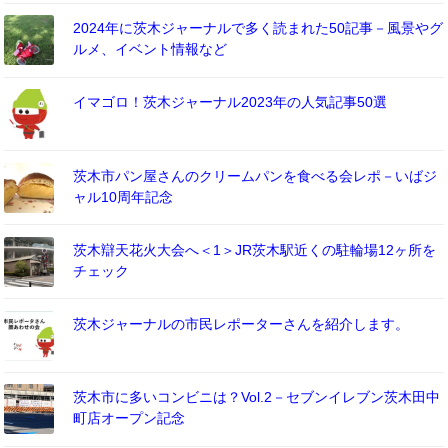
2024年に茨木ジャーナルで多く読まれた50記事－風景やグ
ルメ、イベント情報など
イマゴロ！茨木ジャーナル2023年の人気記事50選
茨木市パン屋さんのクリームパンを食べる会レポ－いばジ
ャル10周年記念
茨木辯天花火大会へ＜1＞JR茨木駅近くの駐輪場12ヶ所を
チェック
茨木ジャーナルの市民レポーターさんを紹介します。
茨木市に多いコンビニは？Vol.2－セブンイレブン茨木田中
町店オープン記念