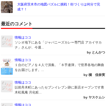
大阪府茨木市の地図パズルに挑戦！街づくりは何分で完
成？！
最近のコメント
情報はココ
ソシオ地下にある「ジャパニーズカレー専門店 アカイサカ
ナ」さんが、今週...
by とんかつ
情報はココ
１台のピアノを４人で演奏。「８手連弾」で世界各地の舞曲
をお届けします。...
by 槇 佳奈実
情報はココ
以前舟木町にあったセブンイレブン跡に新店オープンです青
木松風庵 月化粧...
by ヤスケムシ
情報はココ