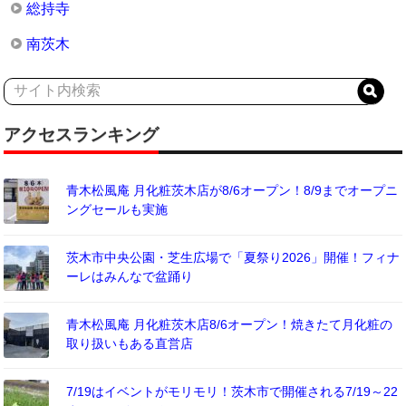
総持寺
南茨木
アクセスランキング
青木松風庵 月化粧茨木店が8/6オープン！8/9までオープニ
ングセールも実施
茨木市中央公園・芝生広場で「夏祭り2026」開催！フィナ
ーレはみんなで盆踊り
青木松風庵 月化粧茨木店8/6オープン！焼きたて月化粧の
取り扱いもある直営店
7/19はイベントがモリモリ！茨木市で開催される7/19～22