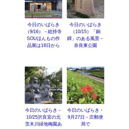
今日のいばらき
今日のいばらき
（9/16）－総持寺
（10/15）「銅
SOUほんもの作
鐸」のある風景－
品展は18日から
奈良東公園
今日のいばらき－
今日のいばらき・
10/25沢良宜の元
9月27日－庄郵便
茨木川緑地梅園あ
局で