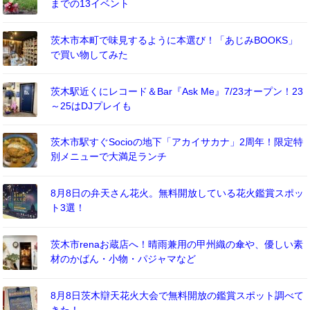
までの13イベント
茨木市本町で味見するように本選び！「あじみBOOKS」
で買い物してみた
茨木駅近くにレコード＆Bar『Ask Me』7/23オープン！23
～25はDJプレイも
茨木市駅すぐSocioの地下「アカイサカナ」2周年！限定特
別メニューで大満足ランチ
8月8日の弁天さん花火。無料開放している花火鑑賞スポッ
ト3選！
茨木市renaお蔵店へ！晴雨兼用の甲州織の傘や、優しい素
材のかばん・小物・パジャマなど
8月8日茨木辯天花火大会で無料開放の鑑賞スポット調べて
きた！