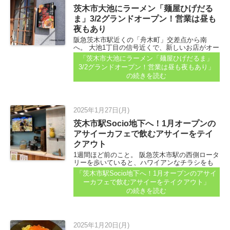
茨木市大池にラーメン「麺屋ひげだる
ま」3/2グランドオープン！営業は昼も
夜もあり
阪急茨木市駅近くの「舟木町」交差点から南
へ。 大池1丁目の信号近くで、新しいお店がオー
プンするよ、と2月初めごろに投稿をいただいて
「茨木市大池にラーメン「麺屋ひげだるま」
いました...
3/2グランドオープン！営業は昼も夜もあり」
の続きを読む
2025年1月27日(月)
茨木市駅Socio地下へ！1月オープンの
アサイーカフェで飲むアサイーをテイ
クアウト
1週間ほど前のこと。 阪急茨木市駅の西側ロータ
リーを歩いていると、ハワイアンなチラシをも
らっちゃいました。 駅直結のソシオいばらき地
「茨木市駅Socio地下へ！1月オープンのアサイ
下に、ハワイアンカフェがオープンしているの
ーカフェで飲むアサイーをテイクアウト」
だとか...
の続きを読む
2025年1月20日(月)