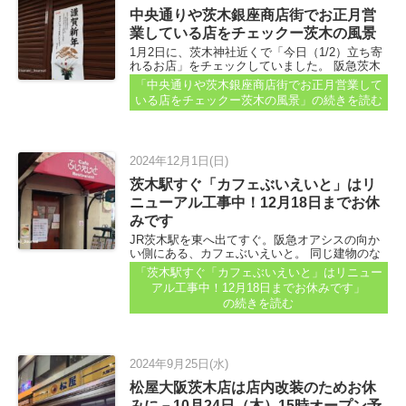
中央通りや茨木銀座商店街でお正月営
業している店をチェックー茨木の風景
1月2日に、茨木神社近くで「今日（1/2）立ち寄
れるお店」をチェックしていました。 阪急茨木
市駅とJR茨木駅あたりを歩いていて「ココもお
「中央通りや茨木銀座商店街でお正月営業して
正月にオープンしてるんだなぁ」というお店が
いる店をチェックー茨木の風景」
の続きを読む
いくつかあったので、紹介します～...
2024年12月1日(日)
茨木駅すぐ「カフェぶいえいと」はリ
ニューアル工事中！12月18日までお休
みです
JR茨木駅を東へ出てすぐ。阪急オアシスの向か
い側にある、カフェぶいえいと。 同じ建物のな
かで工事が始まるんだなと思っていたら、ぶい
「茨木駅すぐ「カフェぶいえいと」はリニュー
えいとさんのリニューアル工事のようでした...
アル工事中！12月18日までお休みです」
の続きを読む
2024年9月25日(水)
松屋大阪茨木店は店内改装のためお休
みに－10月24日（木）15時オープン予