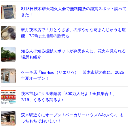
8月8日茨木辯天花火大会で無料開放の鑑賞スポット調べて
きた！
鼓月茨木店で「月とうさぎ」の涼やかな葛まんじゅうを堪
能！7/26は土用餅の販売も
知る人ぞ知る撮影スポットが弁天さんに。花火を見られる
場所も紹介
ケーキ店「lier-lieu（リエリゥ）」茨木市駅の東に、2025
年夏オープン！
茨木市おにクル来館者「500万人だよ！全員集合！」
7/19、くるくる踊るよ♪
茨木駅近くにオープン！ベーカリーハウスWAのパン、も
っちもちでおいしい！