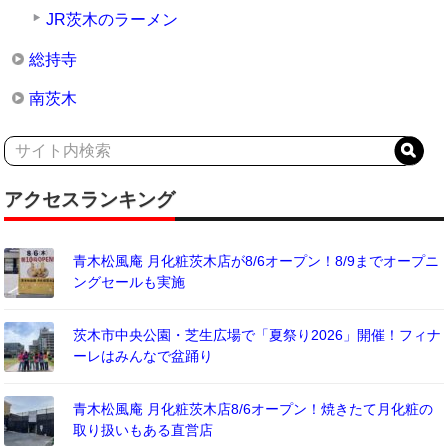
JR茨木のラーメン
総持寺
南茨木
アクセスランキング
青木松風庵 月化粧茨木店が8/6オープン！8/9までオープニ
ングセールも実施
茨木市中央公園・芝生広場で「夏祭り2026」開催！フィナ
ーレはみんなで盆踊り
青木松風庵 月化粧茨木店8/6オープン！焼きたて月化粧の
取り扱いもある直営店