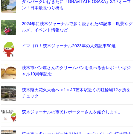
ダムパークいばきたに「GRAVITATE OSAKA」3/17オープ
ン！日本最長つり橋も
2024年に茨木ジャーナルで多く読まれた50記事－風景やグ
ルメ、イベント情報など
イマゴロ！茨木ジャーナル2023年の人気記事50選
茨木市パン屋さんのクリームパンを食べる会レポ－いばジ
ャル10周年記念
茨木辯天花火大会へ＜1＞JR茨木駅近くの駐輪場12ヶ所を
チェック
茨木ジャーナルの市民レポーターさんを紹介します。