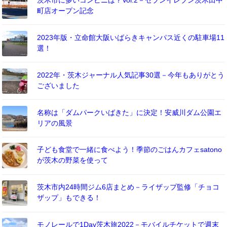
茨木市に多いコンビニは？Vol.2－セブンイレブン茨木田中
町店オープン記念
2023年版・立命館大阪いばらきキャンパス近くの駐車場11
選！
2022年・茨木ジャーナル人気記事30選－今年もありがとう
ございました
名称は「ダムパークいばきた」に決定！安威川ダム公園エ
リアの風景
子ども食堂で一緒に食べよう！季節のごはんカフェsatono
が茨木の野菜を使って
茨木市内24時間ジム6店まとめ－ライザップ監修「チョコ
ザップ」もできる！
モノレールで1Day茨木旅2022－モバイルチケットで週末