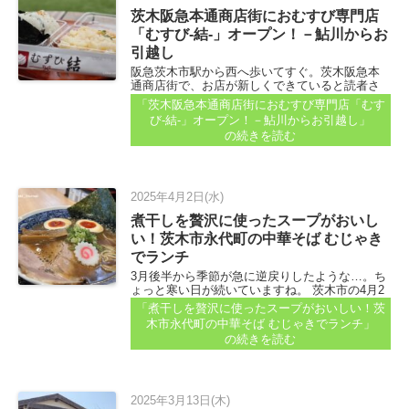
茨木阪急本通商店街におむすび専門店
「むすび-結-」オープン！－鮎川からお
引越し
阪急茨木市駅から西へ歩いてすぐ。茨木阪急本
通商店街で、お店が新しくできていると読者さ
んが教えてくださいました...
「茨木阪急本通商店街におむすび専門店「むす
び-結-」オープン！－鮎川からお引越し」
の続きを読む
2025年4月2日(水)
煮干しを贅沢に使ったスープがおいし
い！茨木市永代町の中華そば むじゃき
でランチ
3月後半から季節が急に逆戻りしたような…。ち
ょっと寒い日が続いていますね。 茨木市の4月2
日の最高気温は16℃。 温かいものが食べたくな
「煮干しを贅沢に使ったスープがおいしい！茨
ったりしませんか？ そうです、ラーメンです...
木市永代町の中華そば むじゃきでランチ」
の続きを読む
2025年3月13日(木)