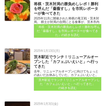
将棋・茨木対局の勝負めしレポ！勝利
を呼んだ「薔薇すし」を市民レポータ
ーが食べてきた
2025年11月に開催された将棋の竜王戦・茨木対
局。 棋士が対局の合間にとる食事が、茨木市内
の飲食店が提案するメニュー「勝負めし」から
「将棋・茨木対局の勝負めしレポ！勝利を呼ん
選ばれていてました。 「勝負ごとのときに、お
だ「薔薇すし」を市民レポーターが食べてき
すすめ！」と、いばジャル市民レポーターのよ
た」
の続きを読む
っしいさん...
2025年1月13日(月)
茨木駅近でランチ！リニューアルオー
プンした「カフェぶいえいと」へ行っ
てきた
去年、リニューアルオープンに向けてちょっと
のあいだお休みしていた、カフェぶいえいと。
JR茨木駅を東へ出てすぐの場所にあります。 お
「茨木駅近でランチ！リニューアルオープンし
店の前の大きなコーヒーカップから湯気が立ち
た「カフェぶいえいと」へ行ってきた」
上っていれば、オープンしている合図...
の続きを読む
2025年1月3日(金)