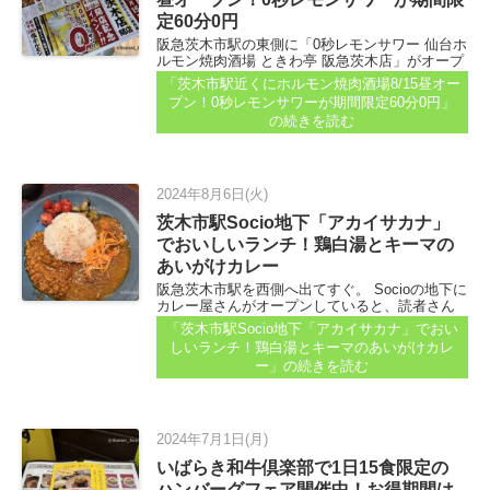
定60分0円
阪急茨木市駅の東側に「0秒レモンサワー 仙台ホ
ルモン焼肉酒場 ときわ亭 阪急茨木店」がオープ
ンします！ 場所は、7月下旬に「前は焼肉店だっ
「茨木市駅近くにホルモン焼肉酒場8/15昼オー
た～」と工事をしているとお伝えしていた建物
プン！0秒レモンサワーが期間限定60分0円」
の2階...
の続きを読む
2024年8月6日(火)
茨木市駅Socio地下「アカイサカナ」
でおいしいランチ！鶏白湯とキーマの
あいがけカレー
阪急茨木市駅を西側へ出てすぐ。 Socioの地下に
カレー屋さんがオープンしていると、読者さん
から投稿をいただきました。 「7月17日にオープ
「茨木市駅Socio地下「アカイサカナ」でおい
ンしたカレー屋さんです。 ソシオの地下１階に
しいランチ！鶏白湯とキーマのあいがけカレ
あります。 鶏だしとキーマの合掛けカレーを頂
ー」
の続きを読む
きました...
2024年7月1日(月)
いばらき和牛倶楽部で1日15食限定の
ハンバーグフェア開催中！お得期間は