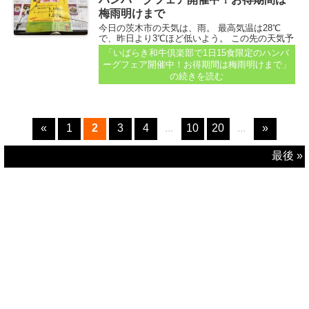
梅雨明けまで
今日の茨木市の天気は、雨。 最高気温は28℃
で、昨日より3℃ほど低いよう。 この先の天気予
報を見ても、傘マークが続いていて、まだまだ
「いばらき和牛倶楽部で1日15食限定のハンバ
梅雨なのかな。 梅雨明けまで開催！ハンバーグ
ーグフェア開催中！お得期間は梅雨明けまで」
フェア 先日、情報はココへ投稿をいただいてい
の続きを読む
ました...
«
1
2
3
4
...
10
20
...
»
最後 »