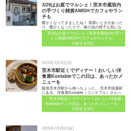
3/29はお庭でマルシェ！茨木市蔵垣内
の手づくり雑貨AMISHでカフェやラン
チも
暖かくなってきましたね！ 肌寒いときがあった
り、暖かくなったりで、春の花の様子も気にな
るところです。 さぁ、今月末はどうかなぁ♪ お
「3/29はお庭でマルシェ！茨木市蔵垣内の手づ
花見しながらの屋外マルシェの案内が届いてい
くり雑貨AMISHでカフェやランチも」
ます...
の続きを読む
2025年3月3日(月)
茨木市駅近くでディナー！おいしい洋
食屋Kontableでこの日は、あったかメ
ニューを
阪急茨木市駅から南へちょっと。 茨木市稲葉町
にある、洋食屋Kontable（コンテブル）さんへ
「ディナータイムに行ってきた～！」と、市民
「茨木市駅近くでディナー！おいしい洋食屋
レポーターさんが教えてくれています...
Kontableでこの日は、あったかメニューを」
の続きを読む
2025年2月28日(金)