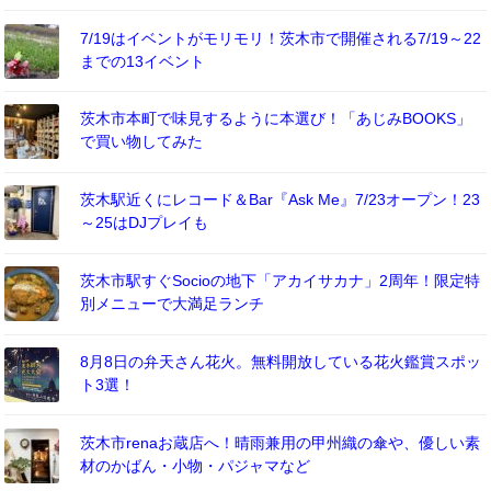
7/19はイベントがモリモリ！茨木市で開催される7/19～22
までの13イベント
茨木市本町で味見するように本選び！「あじみBOOKS」
で買い物してみた
茨木駅近くにレコード＆Bar『Ask Me』7/23オープン！23
～25はDJプレイも
茨木市駅すぐSocioの地下「アカイサカナ」2周年！限定特
別メニューで大満足ランチ
8月8日の弁天さん花火。無料開放している花火鑑賞スポッ
ト3選！
茨木市renaお蔵店へ！晴雨兼用の甲州織の傘や、優しい素
材のかばん・小物・パジャマなど