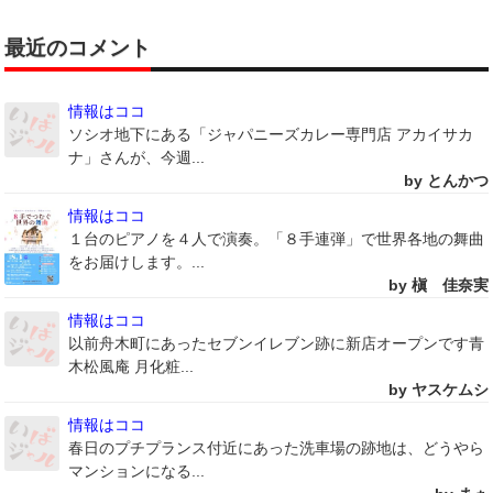
最近のコメント
情報はココ
ソシオ地下にある「ジャパニーズカレー専門店 アカイサカ
ナ」さんが、今週...
by とんかつ
情報はココ
１台のピアノを４人で演奏。「８手連弾」で世界各地の舞曲
をお届けします。...
by 槇 佳奈実
情報はココ
以前舟木町にあったセブンイレブン跡に新店オープンです青
木松風庵 月化粧...
by ヤスケムシ
情報はココ
春日のプチプランス付近にあった洗車場の跡地は、どうやら
マンションになる...