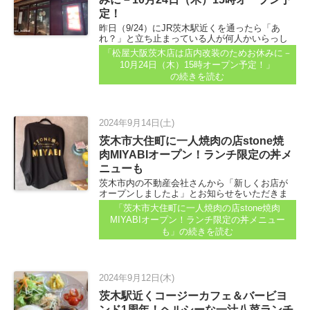
定！
昨日（9/24）にJR茨木駅近くを通ったら「あ
れ？」と立ち止まっている人が何人かいらっし
ゃったので、見に行ってみました。 あら、松屋
「松屋大阪茨木店は店内改装のためお休みに－
さん！ 夜だったのですが、何人もの人が来られ
10月24日（木）15時オープン予定！」
て「あれ…？」と扉の案内をチェックしていら
の続きを読む
っしゃいました...
2024年9月14日(土)
茨木市大住町に一人焼肉の店stone焼
肉MIYABIオープン！ランチ限定の丼メ
ニューも
茨木市内の不動産会社さんから「新しくお店が
オープンしましたよ」とお知らせをいただきま
した。 （ありがとうございます！） 阪急茨木市
「茨木市大住町に一人焼肉の店stone焼肉
駅を西側へ出て、茨木保健所方面へ歩いて、焼
MIYABIオープン！ランチ限定の丼メニュー
く…、いや、約8分ほどです...
も」
の続きを読む
2024年9月12日(木)
茨木駅近くコージーカフェ＆バービヨ
ンド1周年！ヘルシーな一汁八菜ランチ