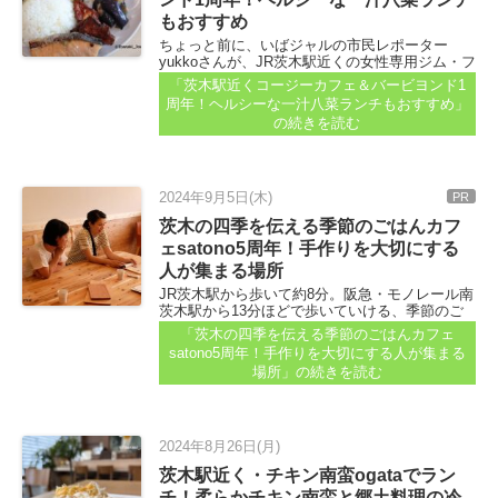
もおすすめ
ちょっと前に、いばジャルの市民レポーター
yukkoさんが、JR茨木駅近くの女性専用ジム・フ
ィットネスセンター「POSTURE(ポスチュア)」
「茨木駅近くコージーカフェ＆バービヨンド1
さんの様子を教えてくれていました...
周年！ヘルシーな一汁八菜ランチもおすすめ」
の続きを読む
2024年9月5日(木)
PR
茨木の四季を伝える季節のごはんカフ
ェsatono5周年！手作りを大切にする
人が集まる場所
JR茨木駅から歩いて約8分。阪急・モノレール南
茨木駅から13分ほどで歩いていける、季節のご
はんカフェsatono。 茨木の山とまち、人と手し
「茨木の四季を伝える季節のごはんカフェ
ごとをつなぐ人気店です...
satono5周年！手作りを大切にする人が集まる
場所」
の続きを読む
2024年8月26日(月)
茨木駅近く・チキン南蛮ogataでラン
チ！柔らかチキン南蛮と郷土料理の冷