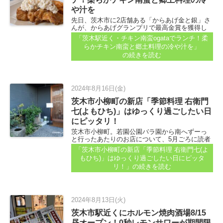
や汁を
先日、茨木市に2店舗ある「からあげ金と銀」さ
んが、からあげグランプリで最高金賞を獲得し
たことをお伝えしました...
「茨木駅近く・チキン南蛮ogataでランチ！柔
らかチキン南蛮と郷土料理の冷や汁を」
の続きを読む
2024年8月16日(金)
茨木市小柳町の新店「季節料理 右衛門
七(よもひち)」はゆっくり過ごしたい日
にピッタリ！
茨木市小柳町。若園公園バラ園から南へずーっ
と行ったあたりのお店について、5月ごろに読者
さんからコメントをいただいていました...
「茨木市小柳町の新店「季節料理 右衛門七(よ
もひち)」はゆっくり過ごしたい日にピッタ
リ！」
の続きを読む
2024年8月13日(火)
茨木市駅近くにホルモン焼肉酒場8/15
昼オープン！0秒レモンサワーが期間限