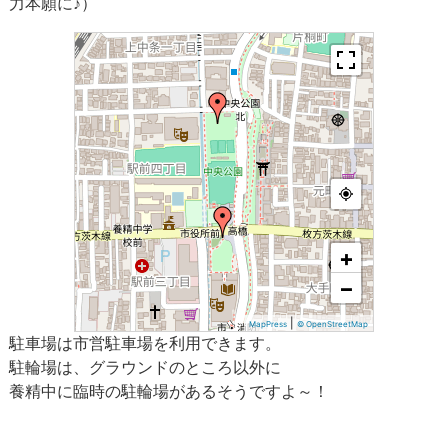
力本願に♪）
+
−
|
MapPress
© OpenStreetMap
駐車場は市営駐車場を利用できます。
駐輪場は、グラウンドのところ以外に
養精中に臨時の駐輪場があるそうですよ～！