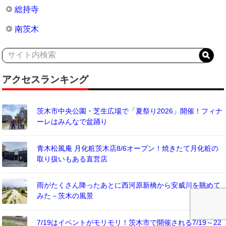
総持寺
南茨木
アクセスランキング
茨木市中央公園・芝生広場で「夏祭り2026」開催！フィナ
ーレはみんなで盆踊り
青木松風庵 月化粧茨木店8/6オープン！焼きたて月化粧の
取り扱いもある直営店
雨がたくさん降ったあとに西河原新橋から安威川を眺めて
みた－茨木の風景
7/19はイベントがモリモリ！茨木市で開催される7/19～22