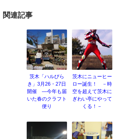
関連記事
茨木「ハルびら
茨木にニューヒー
き」3月26・27日
ロー誕生！ －時
開催 ―今年も届
空を超えて茨木に
いた春のクラフト
ぎわい亭にやって
便り
くる！－