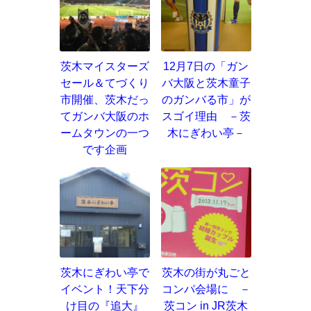
茨木マイスターズ
12月7日の「ガン
セール＆てづくり
バ大阪と茨木童子
市開催、茨木だっ
のガンバる市」が
てガンバ大阪のホ
スゴイ理由 －茨
ームタウンの一つ
木にぎわい亭－
です企画
茨木にぎわい亭で
茨木の街が丸ごと
イベント！天下分
コンパ会場に －
け目の『追大』
茨コン in JR茨木