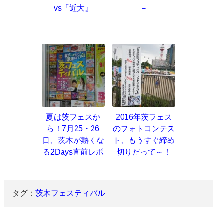
vs『近大』
－
夏は茨フェスか
2016年茨フェス
ら！7月25・26
のフォトコンテス
日、茨木が熱くな
ト、もうすぐ締め
る2Days直前レポ
切りだって～！
タグ：
茨木フェスティバル