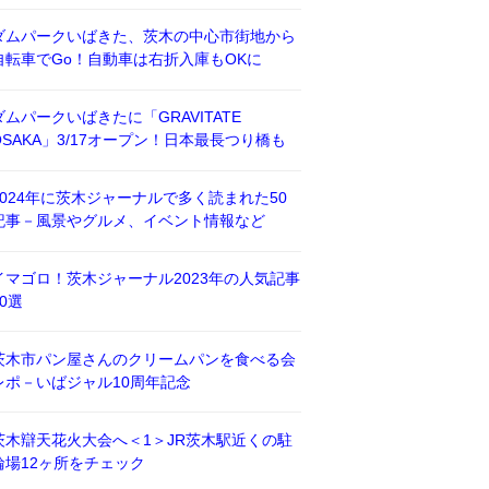
ダムパークいばきた、茨木の中心市街地から
自転車でGo！自動車は右折入庫もOKに
ダムパークいばきたに「GRAVITATE
OSAKA」3/17オープン！日本最長つり橋も
2024年に茨木ジャーナルで多く読まれた50
記事－風景やグルメ、イベント情報など
イマゴロ！茨木ジャーナル2023年の人気記事
50選
茨木市パン屋さんのクリームパンを食べる会
レポ－いばジャル10周年記念
茨木辯天花火大会へ＜1＞JR茨木駅近くの駐
輪場12ヶ所をチェック