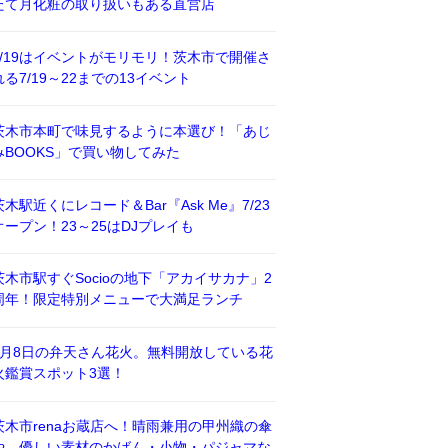
たて月化粧の取り扱いもある直営店
7/19はイベントがモリモリ！茨木市で開催さ
れる7/19～22までの13イベント
茨木市本町で味見するように本選び！「あじ
みBOOKS」で買い物してみた
茨木駅近くにレコード＆Bar『Ask Me』7/23
オープン！23～25はDJプレイも
茨木市駅すぐSocioの地下「アカイサカナ」2
周年！限定特別メニューで大満足ランチ
8月8日の弁天さん花火。無料開放している花
火鑑賞スポット3選！
茨木市renaお蔵店へ！晴雨兼用の甲州織の傘
や、優しい素材のかばん・小物・パジャマな