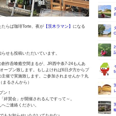
らば珈琲Torte、夜が
【茨木ラマン】
になる
知らせも投稿いただいています。
創作呑喰癒空間まるが、JR西中条7-24もんあ
オープン致します。もしよければ6日夕方からプ
の主催で実施致します。ご参加されませんか？丸
）」（まるさんから）
プン！
会「絆賛会」が開催されるんですって～。
んへご連絡ください。
でもお知らせいただいてたかな♪