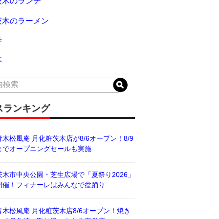
茨木のランチ
茨木のラーメン
寺
木
スランキング
青木松風庵 月化粧茨木店が8/6オープン！8/9
までオープニングセールも実施
茨木市中央公園・芝生広場で「夏祭り2026」
開催！フィナーレはみんなで盆踊り
青木松風庵 月化粧茨木店8/6オープン！焼き