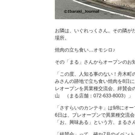
お隣は、いぐれっくさん。その隣がたた
場所。
焼肉の立ち食い…オモシロ♪
その「まる」さんからオープンのお
「この度、人知る事のない！舟木町の
みさんの跡地で立ち食い焼肉を8日に
レオープンを異業種交流会、絆賛会
山 （まる店舗：072-633-8003
「さすらいのカンテキ」は9/8にオー
6日は、プレオープンで異業種交流
「お、興味ある」という方、まるさ
「絆賛会」って、確か7月のイベント