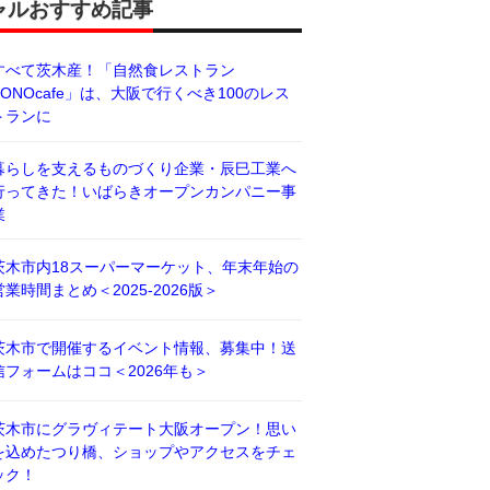
ャルおすすめ記事
すべて茨木産！「自然食レストラン
BONOcafe」は、大阪で行くべき100のレス
トランに
暮らしを支えるものづくり企業・辰巳工業へ
行ってきた！いばらきオープンカンパニー事
業
茨木市内18スーパーマーケット、年末年始の
営業時間まとめ＜2025-2026版＞
茨木市で開催するイベント情報、募集中！送
信フォームはココ＜2026年も＞
茨木市にグラヴィテート大阪オープン！思い
を込めたつり橋、ショップやアクセスをチェ
ック！