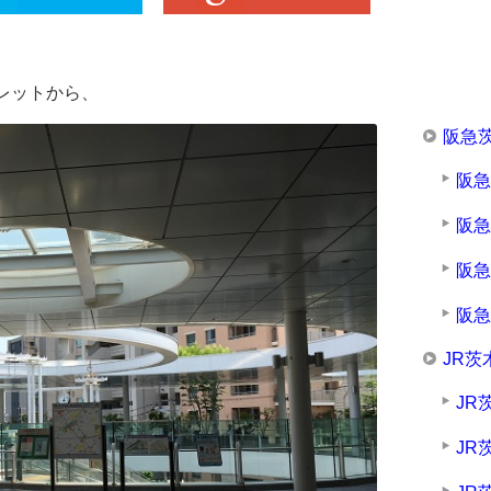
レットから、
阪急
阪
阪
阪
阪
JR茨
JR
JR