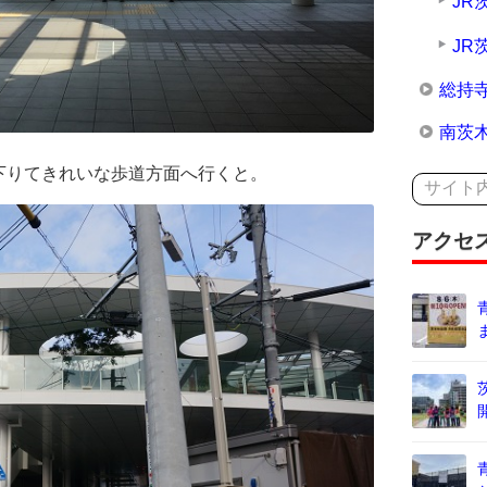
JR
JR
総持
南茨
下りてきれいな歩道方面へ行くと。
アクセ