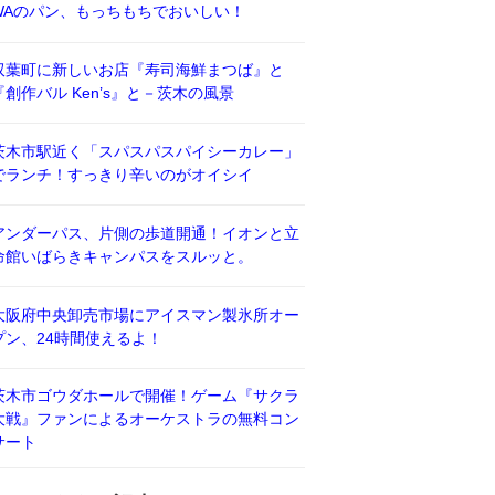
WAのパン、もっちもちでおいしい！
双葉町に新しいお店『寿司海鮮まつば』と
『創作バル Ken’s』と－茨木の風景
茨木市駅近く「スパスパスパイシーカレー」
でランチ！すっきり辛いのがオイシイ
アンダーパス、片側の歩道開通！イオンと立
命館いばらきキャンパスをスルッと。
大阪府中央卸売市場にアイスマン製氷所オー
プン、24時間使えるよ！
茨木市ゴウダホールで開催！ゲーム『サクラ
大戦』ファンによるオーケストラの無料コン
サート