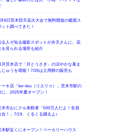
ど
8月8日茨木辯天花火大会で無料開放の鑑賞ス
ポット調べてきた！
知る人ぞ知る撮影スポットが弁天さんに。花
火を見られる場所も紹介
鼓月茨木店で「月とうさぎ」の涼やかな葛ま
んじゅうを堪能！7/26は土用餅の販売も
ケーキ店「lier-lieu（リエリゥ）」茨木市駅の
東に、2025年夏オープン！
茨木市おにクル来館者「500万人だよ！全員
集合！」7/19、くるくる踊るよ♪
茨木駅近くにオープン！ベーカリーハウス