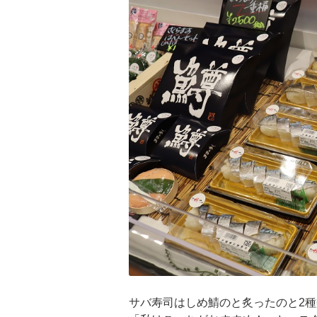
サバ寿司はしめ鯖のと炙ったのと2種