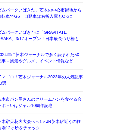
ダムパークいばきた、茨木の中心市街地から
自転車でGo！自動車は右折入庫もOKに
ダムパークいばきたに「GRAVITATE
OSAKA」3/17オープン！日本最長つり橋も
2024年に茨木ジャーナルで多く読まれた50
記事－風景やグルメ、イベント情報など
イマゴロ！茨木ジャーナル2023年の人気記事
50選
茨木市パン屋さんのクリームパンを食べる会
レポ－いばジャル10周年記念
茨木辯天花火大会へ＜1＞JR茨木駅近くの駐
輪場12ヶ所をチェック