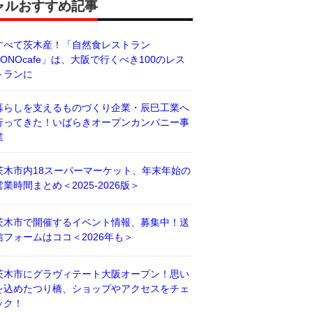
ャルおすすめ記事
すべて茨木産！「自然食レストラン
BONOcafe」は、大阪で行くべき100のレス
トランに
暮らしを支えるものづくり企業・辰巳工業へ
行ってきた！いばらきオープンカンパニー事
業
茨木市内18スーパーマーケット、年末年始の
営業時間まとめ＜2025-2026版＞
茨木市で開催するイベント情報、募集中！送
信フォームはココ＜2026年も＞
茨木市にグラヴィテート大阪オープン！思い
を込めたつり橋、ショップやアクセスをチェ
ック！