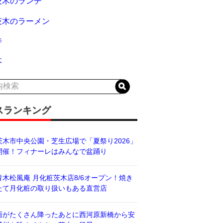
茨木のランチ
茨木のラーメン
寺
木
スランキング
茨木市中央公園・芝生広場で「夏祭り2026」
開催！フィナーレはみんなで盆踊り
青木松風庵 月化粧茨木店8/6オープン！焼き
たて月化粧の取り扱いもある直営店
雨がたくさん降ったあとに西河原新橋から安