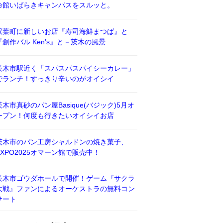
命館いばらきキャンパスをスルッと。
双葉町に新しいお店『寿司海鮮まつば』と
『創作バル Ken’s』と－茨木の風景
茨木市駅近く「スパスパスパイシーカレー」
でランチ！すっきり辛いのがオイシイ
茨木市真砂のパン屋Basique(バジック)5月オ
ープン！何度も行きたいオイシイお店
茨木市のパン工房シャルドンの焼き菓子、
EXPO2025オマーン館で販売中！
茨木市ゴウダホールで開催！ゲーム『サクラ
大戦』ファンによるオーケストラの無料コン
サート