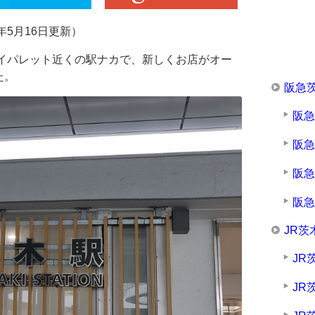
年5月16日更新）
カイパレット近くの駅ナカで、新しくお店がオー
た。
阪急
阪
阪
阪
阪
JR茨
JR
JR