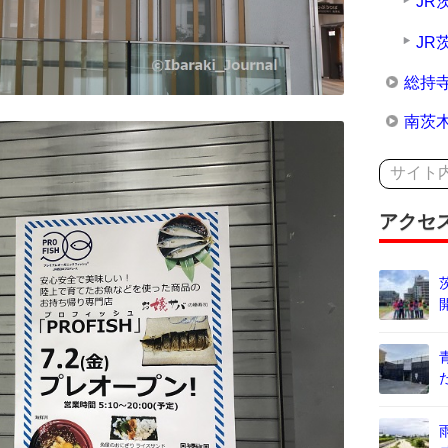
JR
JR
総持
南茨
アクセ