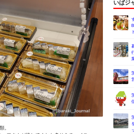
いばジ
類。