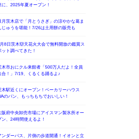
東に、2025年夏オープン！
鼓月茨木店で「月とうさぎ」の涼やかな葛ま
んじゅうを堪能！7/26は土用餅の販売も
8月8日茨木辯天花火大会で無料開放の鑑賞ス
ポット調べてきた！
茨木市おにクル来館者「500万人だよ！全員
集合！」7/19、くるくる踊るよ♪
茨木駅近くにオープン！ベーカリーハウス
WAのパン、もっちもちでおいしい！
大阪府中央卸売市場にアイスマン製氷所オー
プン、24時間使えるよ！
アンダーパス、片側の歩道開通！イオンと立