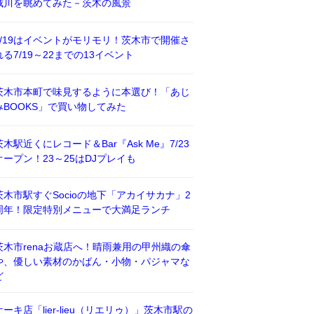
威川を眺めてみた－茨木の風景
7/19はイベントがモリモリ！茨木市で開催さ
れる7/19～22までの13イベント
茨木市本町で味見するように本選び！「あじ
みBOOKS」で買い物してみた
茨木駅近くにレコード＆Bar『Ask Me』7/23
オープン！23～25はDJプレイも
茨木市駅すぐSocioの地下「アカイサカナ」2
周年！限定特別メニューで大満足ランチ
茨木市renaお蔵店へ！晴雨兼用の甲州織の傘
や、優しい素材のかばん・小物・パジャマな
ど
ケーキ店「lier-lieu（リエリゥ）」茨木市駅の