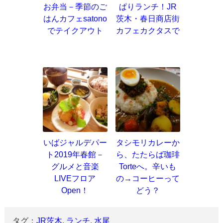
お弁当－季節のご
ぱりランチ！JR
はんカフェsatono
茨木・春日商店街
でテイクアウト
カフェカクタスで
いばジャルデパー
タシモリカレーか
ト2019年春館－
ら、たたらば珈琲
グルメと音楽
Torteへ。辛いも
LIVEフロア
の→コーヒーって
Open！
どう？
タグ：
JR茨木
,
ランチ
,
水尾