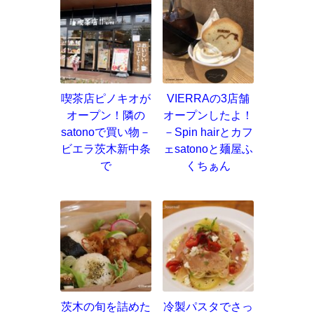
喫茶店ピノキオが
VIERRAの3店舗
オープン！隣の
オープンしたよ！
satonoで買い物－
－Spin hairとカフ
ビエラ茨木新中条
ェsatonoと麺屋ふ
で
くちぁん
茨木の旬を詰めた
冷製パスタでさっ