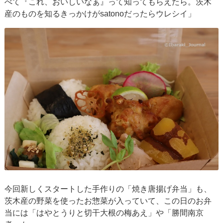
べて『これ、おいしいなぁ』って知ってもらえたら。茨木
産のものを知るきっかけがsatonoだったらウレシイ」
今回新しくスタートした手作りの「焼き唐揚げ弁当」も、
茨木産の野菜を使ったお惣菜が入っていて、この日のお弁
当には「はやとうりと切干大根の梅あえ」や「勝間南京