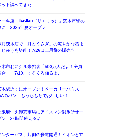
ポット調べてきた！
ケーキ店「lier-lieu（リエリゥ）」茨木市駅の
東に、2025年夏オープン！
鼓月茨木店で「月とうさぎ」の涼やかな葛ま
んじゅうを堪能！7/26は土用餅の販売も
茨木市おにクル来館者「500万人だよ！全員
集合！」7/19、くるくる踊るよ♪
茨木駅近くにオープン！ベーカリーハウス
WAのパン、もっちもちでおいしい！
大阪府中央卸売市場にアイスマン製氷所オー
プン、24時間使えるよ！
アンダーパス、片側の歩道開通！イオンと立