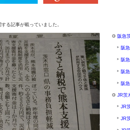
に関する記事が載っていました。
阪急
阪
阪
阪
阪
JR茨
JR
JR