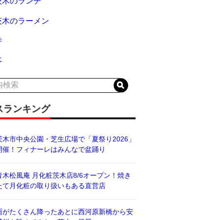
茨木のランチ
茨木のラーメン
寺
木
スランキング
茨木市中央公園・芝生広場で「夏祭り2026」
開催！フィナーレはみんなで盆踊り
青木松風庵 月化粧茨木店8/6オープン！焼き
たて月化粧の取り扱いもある直営店
雨がたくさん降ったあとに西河原新橋から安