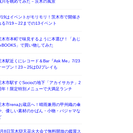
威川を眺めてみた－茨木の風景
7/19はイベントがモリモリ！茨木市で開催さ
れる7/19～22までの13イベント
茨木市本町で味見するように本選び！「あじ
みBOOKS」で買い物してみた
茨木駅近くにレコード＆Bar『Ask Me』7/23
オープン！23～25はDJプレイも
茨木市駅すぐSocioの地下「アカイサカナ」2
周年！限定特別メニューで大満足ランチ
茨木市renaお蔵店へ！晴雨兼用の甲州織の傘
や、優しい素材のかばん・小物・パジャマな
ど
8月8日茨木辯天花火大会で無料開放の鑑賞ス