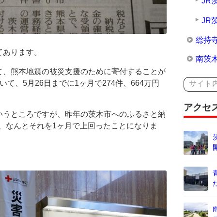
JR
JR
総持
てあります。
南茨
て、熊本地震の被災支援のために寄付することが
て、5月26日までに1ヶ月で274件、664万円
アクセ
いうところですが、昨年の茨木市へのふるさと納
で、なんとそれを1ヶ月で上回ったことになりま