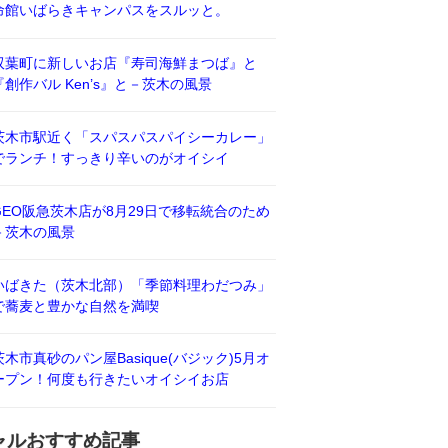
命館いばらきキャンパスをスルッと。
双葉町に新しいお店『寿司海鮮まつば』と
『創作バル Ken’s』と－茨木の風景
茨木市駅近く「スパスパスパイシーカレー」
でランチ！すっきり辛いのがオイシイ
GEO阪急茨木店が8月29日で移転統合のため
－茨木の風景
いばきた（茨木北部）「季節料理わだつみ」
で蕎麦と豊かな自然を満喫
茨木市真砂のパン屋Basique(バジック)5月オ
ープン！何度も行きたいオイシイお店
ャルおすすめ記事