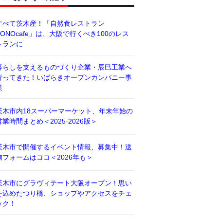
すべて茨木産！「自然食レストラン
BONOcafe」は、大阪で行くべき100のレス
トランに
暮らしを支えるものづくり企業・辰巳工業へ
行ってきた！いばらきオープンカンパニー事
業
茨木市内18スーパーマーケット、年末年始の
営業時間まとめ＜2025-2026版＞
茨木市で開催するイベント情報、募集中！送
信フォームはココ＜2026年も＞
茨木市にグラヴィテート大阪オープン！思い
を込めたつり橋、ショップやアクセスをチェ
ック！