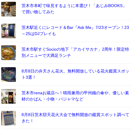
茨木市本町で味見するように本選び！「あじみBOOKS」
で買い物してみた
茨木駅近くにレコード＆Bar『Ask Me』7/23オープン！23
～25はDJプレイも
茨木市駅すぐSocioの地下「アカイサカナ」2周年！限定特
別メニューで大満足ランチ
8月8日の弁天さん花火。無料開放している花火鑑賞スポッ
ト3選！
茨木市renaお蔵店へ！晴雨兼用の甲州織の傘や、優しい素
材のかばん・小物・パジャマなど
8月8日茨木辯天花火大会で無料開放の鑑賞スポット調べて
きた！