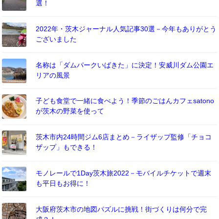
選！
2022年・茨木ジャーナル人気記事30選－今年もありがとう
ございました
名称は「ダムパークいばきた」に決定！安威川ダム公園エ
リアの風景
子ども食堂で一緒に食べよう！季節のごはんカフェsatono
が茨木の野菜を使って
茨木市内24時間ジム6店まとめ－ライザップ監修「チョコ
ザップ」もできる！
モノレールで1Day茨木旅2022－モバイルチケットで週末
も平日もお得に！
大阪府茨木市の地図パズルに挑戦！街づくりは何分で完