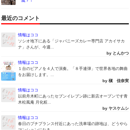
成？！
最近のコメント
情報はココ
ソシオ地下にある「ジャパニーズカレー専門店 アカイサカ
ナ」さんが、今週...
by とんかつ
情報はココ
１台のピアノを４人で演奏。「８手連弾」で世界各地の舞曲
をお届けします。...
by 槇 佳奈実
情報はココ
以前舟木町にあったセブンイレブン跡に新店オープンです青
木松風庵 月化粧...
by ヤスケムシ
情報はココ
春日のプチプランス付近にあった洗車場の跡地は、どうやら
マンションになる...