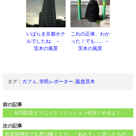
いばらき京都ホテ
これの正体、わか
ルでしたね －
った！でも…。－
茨木の風景
茨木の風景
タグ：
カフェ
,
市民レポーター
,
阪急茨木
前の記事
6/15防災ピクニック（ミッション付き）やるよ！
次の記事
佐奈部神社でも茅の輪くぐり。「あれ？」と思ったもの－