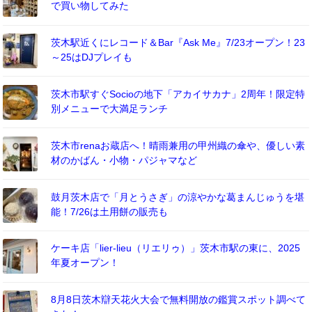
で買い物してみた
茨木駅近くにレコード＆Bar『Ask Me』7/23オープン！23
～25はDJプレイも
茨木市駅すぐSocioの地下「アカイサカナ」2周年！限定特
別メニューで大満足ランチ
茨木市renaお蔵店へ！晴雨兼用の甲州織の傘や、優しい素
材のかばん・小物・パジャマなど
鼓月茨木店で「月とうさぎ」の涼やかな葛まんじゅうを堪
能！7/26は土用餅の販売も
ケーキ店「lier-lieu（リエリゥ）」茨木市駅の東に、2025
年夏オープン！
8月8日茨木辯天花火大会で無料開放の鑑賞スポット調べて