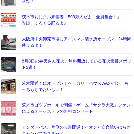
きた！
茨木市おにクル来館者「500万人だよ！全員集合！」
7/19、くるくる踊るよ♪
大阪府中央卸売市場にアイスマン製氷所オープン、24時間
使えるよ！
8月8日の弁天さん花火。無料開放している花火鑑賞スポッ
ト3選！
茨木駅近くにオープン！ベーカリーハウスWAのパン、も
っちもちでおいしい！
茨木市ゴウダホールで開催！ゲーム『サクラ大戦』ファン
によるオーケストラの無料コンサート
アンダーパス、片側の歩道開通！イオンと立命館いばらき
キャンパスをスルッと。