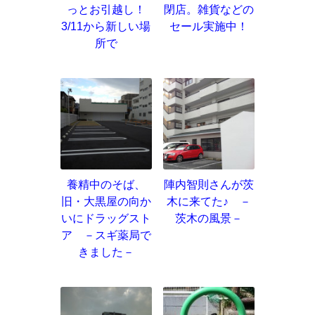
っとお引越し！
閉店。雑貨などの
3/11から新しい場
セール実施中！
所で
養精中のそば、
陣内智則さんが茨
旧・大黒屋の向か
木に来てた♪ －
いにドラッグスト
茨木の風景－
ア －スギ薬局で
きました－