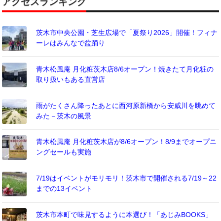
アクセスランキング
茨木市中央公園・芝生広場で「夏祭り2026」開催！フィナ
ーレはみんなで盆踊り
青木松風庵 月化粧茨木店8/6オープン！焼きたて月化粧の
取り扱いもある直営店
雨がたくさん降ったあとに西河原新橋から安威川を眺めて
みた－茨木の風景
青木松風庵 月化粧茨木店が8/6オープン！8/9までオープニ
ングセールも実施
7/19はイベントがモリモリ！茨木市で開催される7/19～22
までの13イベント
茨木市本町で味見するように本選び！「あじみBOOKS」