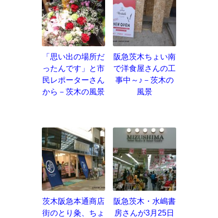
「思い出の場所だ
阪急茨木ちょい南
ったんです」と市
で洋食屋さんの工
民レポーターさん
事中～♪－茨木の
から－茨木の風景
風景
茨木阪急本通商店
阪急茨木・水嶋書
街のとり粂、ちょ
房さんが3月25日