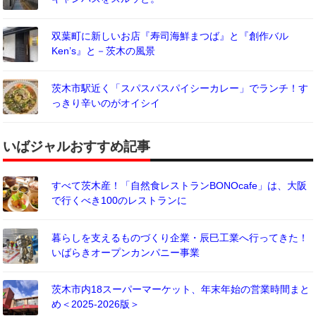
双葉町に新しいお店『寿司海鮮まつば』と『創作バル
Ken’s』と－茨木の風景
茨木市駅近く「スパスパスパイシーカレー」でランチ！す
っきり辛いのがオイシイ
いばジャルおすすめ記事
すべて茨木産！「自然食レストランBONOcafe」は、大阪
で行くべき100のレストランに
暮らしを支えるものづくり企業・辰巳工業へ行ってきた！
いばらきオープンカンパニー事業
茨木市内18スーパーマーケット、年末年始の営業時間まと
め＜2025-2026版＞