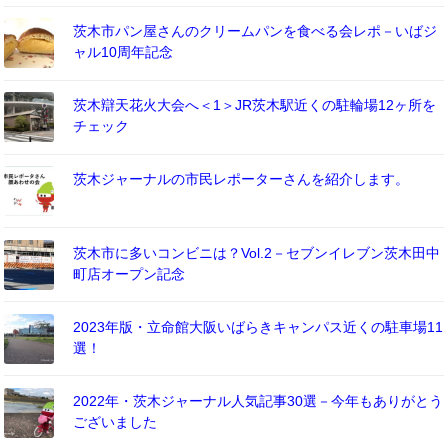
茨木市パン屋さんのクリームパンを食べる会レポ－いばジ
ャル10周年記念
茨木辯天花火大会へ＜1＞JR茨木駅近くの駐輪場12ヶ所を
チェック
茨木ジャーナルの市民レポーターさんを紹介します。
茨木市に多いコンビニは？Vol.2－セブンイレブン茨木田中
町店オープン記念
2023年版・立命館大阪いばらきキャンパス近くの駐車場11
選！
2022年・茨木ジャーナル人気記事30選－今年もありがとう
ございました