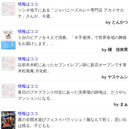
情報はココ
ソシオ地下にある「ジャパニーズカレー専門店 アカイサカ
ナ」さんが、今週...
by とんかつ
情報はココ
１台のピアノを４人で演奏。「８手連弾」で世界各地の舞曲
をお届けします。...
by 槇 佳奈実
情報はココ
以前舟木町にあったセブンイレブン跡に新店オープンです青
木松風庵 月化粧...
by ヤスケムシ
情報はココ
春日のプチプランス付近にあった洗車場の跡地は、どうやら
マンションになる...
by まぁ
情報はココ
夏の全開水遊びフェスイバラッシュ！服なんて乾く。思い出
は残る。子どもも...