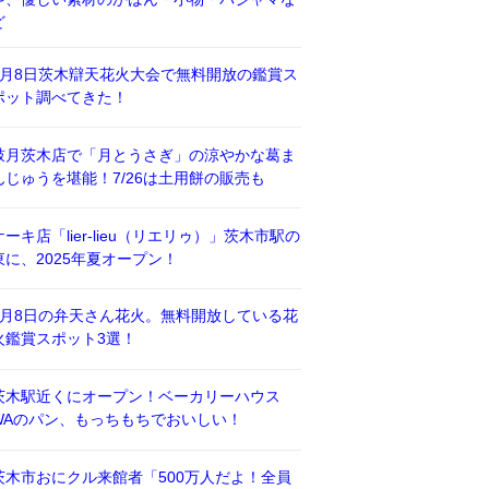
ど
8月8日茨木辯天花火大会で無料開放の鑑賞ス
ポット調べてきた！
鼓月茨木店で「月とうさぎ」の涼やかな葛ま
んじゅうを堪能！7/26は土用餅の販売も
ケーキ店「lier-lieu（リエリゥ）」茨木市駅の
東に、2025年夏オープン！
8月8日の弁天さん花火。無料開放している花
火鑑賞スポット3選！
茨木駅近くにオープン！ベーカリーハウス
WAのパン、もっちもちでおいしい！
茨木市おにクル来館者「500万人だよ！全員