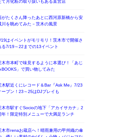
たて月化粧の取り扱いもある直営店
雨がたくさん降ったあとに西河原新橋から安
威川を眺めてみた－茨木の風景
7/19はイベントがモリモリ！茨木市で開催さ
れる7/19～22までの13イベント
茨木市本町で味見するように本選び！「あじ
みBOOKS」で買い物してみた
茨木駅近くにレコード＆Bar『Ask Me』7/23
オープン！23～25はDJプレイも
茨木市駅すぐSocioの地下「アカイサカナ」2
周年！限定特別メニューで大満足ランチ
茨木市renaお蔵店へ！晴雨兼用の甲州織の傘
や、優しい素材のかばん・小物・パジャマな