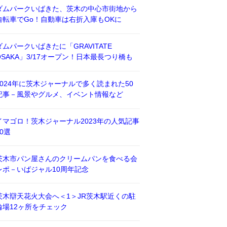
ダムパークいばきた、茨木の中心市街地から
自転車でGo！自動車は右折入庫もOKに
ダムパークいばきたに「GRAVITATE
OSAKA」3/17オープン！日本最長つり橋も
2024年に茨木ジャーナルで多く読まれた50
記事－風景やグルメ、イベント情報など
イマゴロ！茨木ジャーナル2023年の人気記事
50選
茨木市パン屋さんのクリームパンを食べる会
レポ－いばジャル10周年記念
茨木辯天花火大会へ＜1＞JR茨木駅近くの駐
輪場12ヶ所をチェック