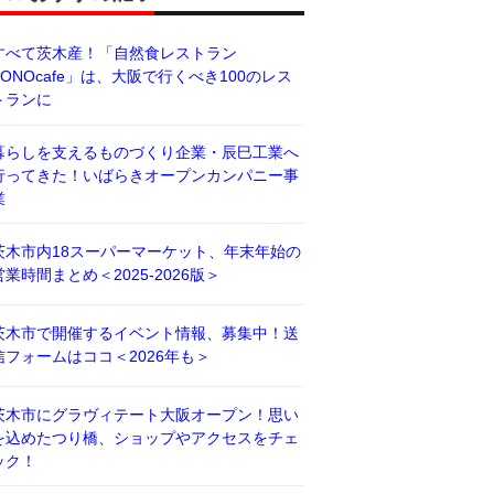
すべて茨木産！「自然食レストラン
BONOcafe」は、大阪で行くべき100のレス
トランに
暮らしを支えるものづくり企業・辰巳工業へ
行ってきた！いばらきオープンカンパニー事
業
茨木市内18スーパーマーケット、年末年始の
営業時間まとめ＜2025-2026版＞
茨木市で開催するイベント情報、募集中！送
信フォームはココ＜2026年も＞
茨木市にグラヴィテート大阪オープン！思い
を込めたつり橋、ショップやアクセスをチェ
ック！