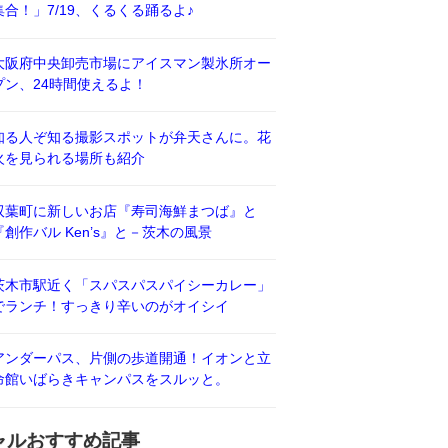
集合！」7/19、くるくる踊るよ♪
大阪府中央卸売市場にアイスマン製氷所オー
プン、24時間使えるよ！
知る人ぞ知る撮影スポットが弁天さんに。花
火を見られる場所も紹介
双葉町に新しいお店『寿司海鮮まつば』と
『創作バル Ken’s』と－茨木の風景
茨木市駅近く「スパスパスパイシーカレー」
でランチ！すっきり辛いのがオイシイ
アンダーパス、片側の歩道開通！イオンと立
命館いばらきキャンパスをスルッと。
ャルおすすめ記事