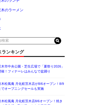
茨木のランチ
茨木のラーメン
寺
木
スランキング
茨木市中央公園・芝生広場で「夏祭り2026」
開催！フィナーレはみんなで盆踊り
青木松風庵 月化粧茨木店が8/6オープン！8/9
までオープニングセールも実施
青木松風庵 月化粧茨木店8/6オープン！焼き