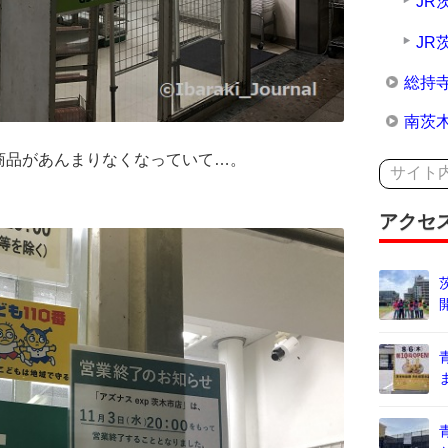
JR
JR
総持
南茨
商品があんまりなくなっていて…。
アクセ