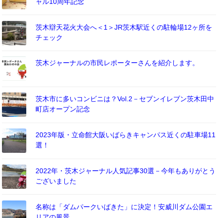
ャル10周年記念
茨木辯天花火大会へ＜1＞JR茨木駅近くの駐輪場12ヶ所を
チェック
茨木ジャーナルの市民レポーターさんを紹介します。
茨木市に多いコンビニは？Vol.2－セブンイレブン茨木田中
町店オープン記念
2023年版・立命館大阪いばらきキャンパス近くの駐車場11
選！
2022年・茨木ジャーナル人気記事30選－今年もありがとう
ございました
名称は「ダムパークいばきた」に決定！安威川ダム公園エ
リアの風景