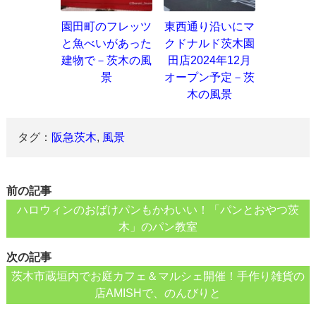
園田町のフレッツ
東西通り沿いにマ
と魚べいがあった
クドナルド茨木園
建物で－茨木の風
田店2024年12月
景
オープン予定－茨
木の風景
タグ：
阪急茨木
,
風景
前の記事
ハロウィンのおばけパンもかわいい！「パンとおやつ茨
木」のパン教室
次の記事
茨木市蔵垣内でお庭カフェ＆マルシェ開催！手作り雑貨の
店AMISHで、のんびりと