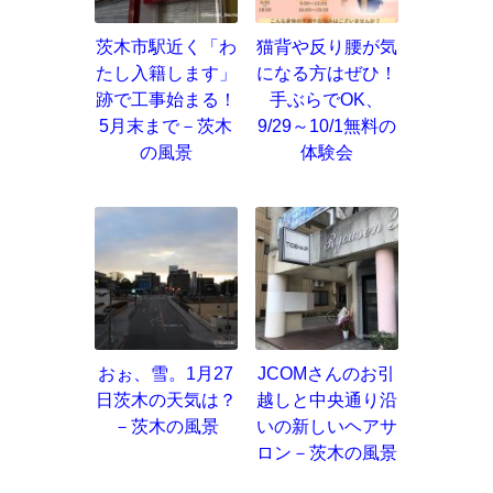
茨木市駅近く「わ
猫背や反り腰が気
たし入籍します」
になる方はぜひ！
跡で工事始まる！
手ぶらでOK、
5月末まで－茨木
9/29～10/1無料の
の風景
体験会
おぉ、雪。1月27
JCOMさんのお引
日茨木の天気は？
越しと中央通り沿
－茨木の風景
いの新しいヘアサ
ロン－茨木の風景