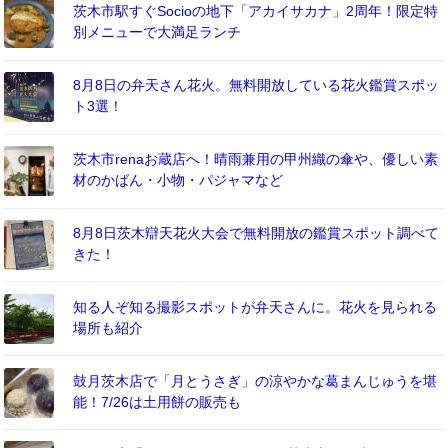
茨木市駅すぐSocioの地下「アカイサカナ」2周年！限定特
別メニューで大満足ランチ
8月8日の弁天さん花火。無料開放している花火鑑賞スポッ
ト3選！
茨木市renaお蔵店へ！晴雨兼用の甲州織の傘や、優しい素
材のかばん・小物・パジャマなど
8月8日茨木辯天花火大会で無料開放の鑑賞スポット調べて
きた！
知る人ぞ知る撮影スポットが弁天さんに。花火を見られる
場所も紹介
鼓月茨木店で「月とうさぎ」の涼やかな葛まんじゅうを堪
能！7/26は土用餅の販売も