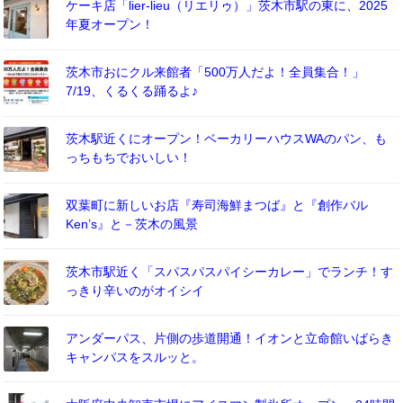
ケーキ店「lier-lieu（リエリゥ）」茨木市駅の東に、2025
年夏オープン！
茨木市おにクル来館者「500万人だよ！全員集合！」
7/19、くるくる踊るよ♪
茨木駅近くにオープン！ベーカリーハウスWAのパン、も
っちもちでおいしい！
双葉町に新しいお店『寿司海鮮まつば』と『創作バル
Ken’s』と－茨木の風景
茨木市駅近く「スパスパスパイシーカレー」でランチ！す
っきり辛いのがオイシイ
アンダーパス、片側の歩道開通！イオンと立命館いばらき
キャンパスをスルッと。