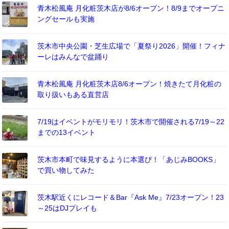
青木松風庵 月化粧茨木店が8/6オープン！8/9までオープニ
ングセールも実施
茨木市中央公園・芝生広場で「夏祭り2026」開催！フィナ
ーレはみんなで盆踊り
青木松風庵 月化粧茨木店8/6オープン！焼きたて月化粧の
取り扱いもある直営店
7/19はイベントがモリモリ！茨木市で開催される7/19～22
までの13イベント
茨木市本町で味見するように本選び！「あじみBOOKS」
で買い物してみた
茨木駅近くにレコード＆Bar『Ask Me』7/23オープン！23
～25はDJプレイも