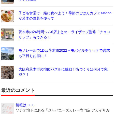
子ども食堂で一緒に食べよう！季節のごはんカフェsatono
が茨木の野菜を使って
茨木市内24時間ジム6店まとめ－ライザップ監修「チョコ
ザップ」もできる！
モノレールで1Day茨木旅2022－モバイルチケットで週末
も平日もお得に！
大阪府茨木市の地図パズルに挑戦！街づくりは何分で完
成？！
最近のコメント
情報はココ
ソシオ地下にある「ジャパニーズカレー専門店 アカイサカ