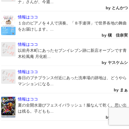
ナ」さんが、今週...
by とんかつ
情報はココ
１台のピアノを４人で演奏。「８手連弾」で世界各地の舞曲
をお届けします。...
by 槇 佳奈実
情報はココ
以前舟木町にあったセブンイレブン跡に新店オープンです青
木松風庵 月化粧...
by ヤスケムシ
情報はココ
春日のプチプランス付近にあった洗車場の跡地は、どうやら
マンションになる...
by まぁ
情報はココ
夏の全開水遊びフェスイバラッシュ！服なんて乾く。思い出
は残る。子どもも...
by うえぽん