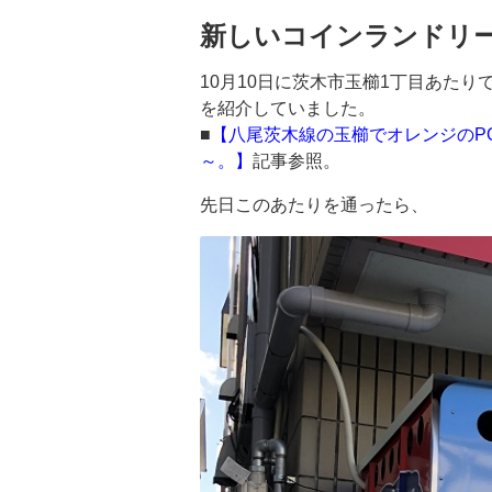
新しいコインランドリ
10月10日に茨木市玉櫛1丁目あた
を紹介していました。
■
【八尾茨木線の玉櫛でオレンジのP
～。】
記事参照。
先日このあたりを通ったら、