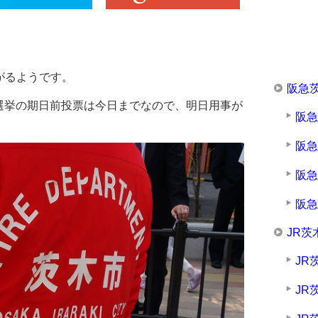
がるようです。
阪急
選挙の期日前投票は今日までなので、明日用事が
阪
阪
阪
阪
JR茨
JR
JR