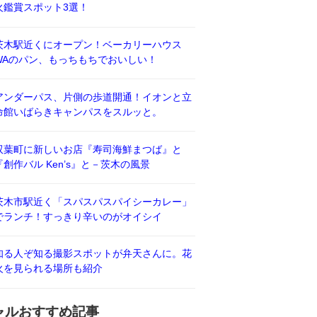
火鑑賞スポット3選！
茨木駅近くにオープン！ベーカリーハウス
WAのパン、もっちもちでおいしい！
アンダーパス、片側の歩道開通！イオンと立
命館いばらきキャンパスをスルッと。
双葉町に新しいお店『寿司海鮮まつば』と
『創作バル Ken’s』と－茨木の風景
茨木市駅近く「スパスパスパイシーカレー」
でランチ！すっきり辛いのがオイシイ
知る人ぞ知る撮影スポットが弁天さんに。花
火を見られる場所も紹介
ャルおすすめ記事