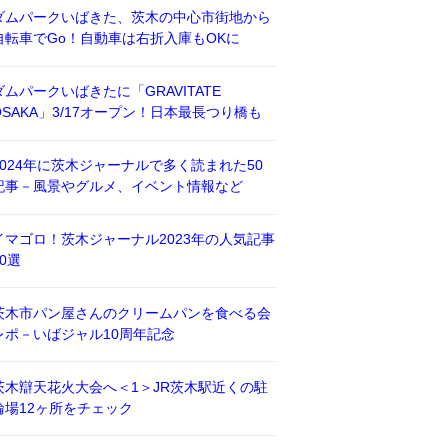
ダムパークいばきた、茨木の中心市街地から
自転車でGo！自動車は右折入庫もOKに
ダムパークいばきたに「GRAVITATE
OSAKA」3/17オープン！日本最長つり橋も
2024年に茨木ジャーナルで多く読まれた50
記事－風景やグルメ、イベント情報など
イマゴロ！茨木ジャーナル2023年の人気記事
50選
茨木市パン屋さんのクリームパンを食べる会
レポ－いばジャル10周年記念
茨木辯天花火大会へ＜1＞JR茨木駅近くの駐
輪場12ヶ所をチェック