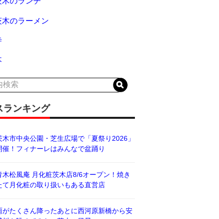
茨木のランチ
茨木のラーメン
寺
木
スランキング
茨木市中央公園・芝生広場で「夏祭り2026」
開催！フィナーレはみんなで盆踊り
青木松風庵 月化粧茨木店8/6オープン！焼き
たて月化粧の取り扱いもある直営店
雨がたくさん降ったあとに西河原新橋から安