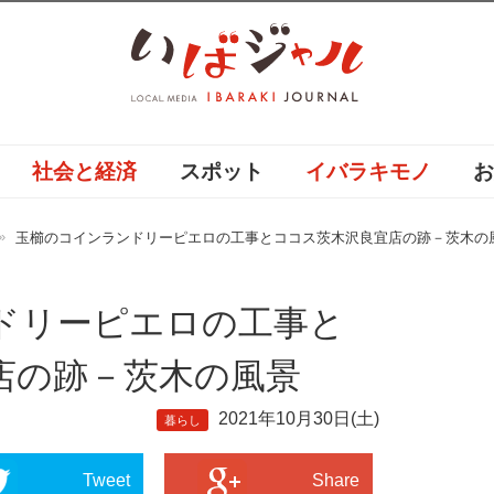
社会と経済
スポット
イバラキモノ
玉櫛のコインランドリーピエロの工事とココス茨木沢良宜店の跡－茨木の
ドリーピエロの工事と
店の跡－茨木の風景
2021年10月30日(土)
暮らし
Tweet
Share