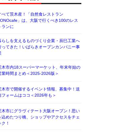
すべて茨木産！「自然食レストラン
BONOcafe」は、大阪で行くべき100のレス
トランに
暮らしを支えるものづくり企業・辰巳工業へ
行ってきた！いばらきオープンカンパニー事
業
茨木市内18スーパーマーケット、年末年始の
営業時間まとめ＜2025-2026版＞
茨木市で開催するイベント情報、募集中！送
信フォームはココ＜2026年も＞
茨木市にグラヴィテート大阪オープン！思い
を込めたつり橋、ショップやアクセスをチェ
ック！