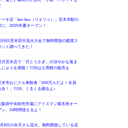
ど
ケーキ店「lier-lieu（リエリゥ）」茨木市駅の
東に、2025年夏オープン！
8月8日茨木辯天花火大会で無料開放の鑑賞ス
ポット調べてきた！
鼓月茨木店で「月とうさぎ」の涼やかな葛ま
んじゅうを堪能！7/26は土用餅の販売も
茨木市おにクル来館者「500万人だよ！全員
集合！」7/19、くるくる踊るよ♪
大阪府中央卸売市場にアイスマン製氷所オー
プン、24時間使えるよ！
8月8日の弁天さん花火。無料開放している花