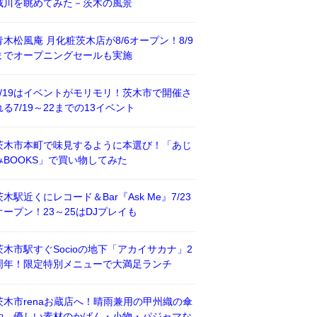
威川を眺めてみた－茨木の風景
青木松風庵 月化粧茨木店が8/6オープン！8/9
までオープニングセールも実施
7/19はイベントがモリモリ！茨木市で開催さ
れる7/19～22までの13イベント
茨木市本町で味見するように本選び！「あじ
みBOOKS」で買い物してみた
茨木駅近くにレコード＆Bar『Ask Me』7/23
オープン！23～25はDJプレイも
茨木市駅すぐSocioの地下「アカイサカナ」2
周年！限定特別メニューで大満足ランチ
茨木市renaお蔵店へ！晴雨兼用の甲州織の傘
や、優しい素材のかばん・小物・パジャマな