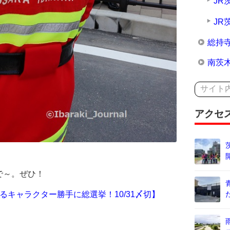
JR
JR
総持
南茨
アクセ
で～。ぜひ！
るキャラクター勝手に総選挙！10/31〆切】