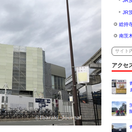
JR
JR
総持
南茨
アクセ