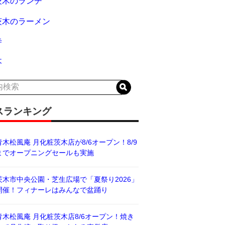
茨木のランチ
茨木のラーメン
寺
木
スランキング
青木松風庵 月化粧茨木店が8/6オープン！8/9
までオープニングセールも実施
茨木市中央公園・芝生広場で「夏祭り2026」
開催！フィナーレはみんなで盆踊り
青木松風庵 月化粧茨木店8/6オープン！焼き