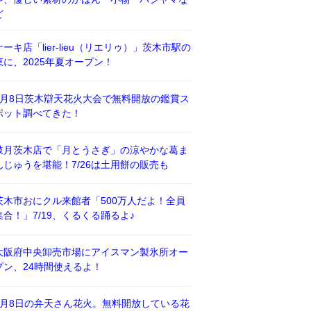
ど
ケーキ店「lier-lieu（リエリゥ）」茨木市駅の
東に、2025年夏オープン！
8月8日茨木辯天花火大会で無料開放の鑑賞ス
ポット調べてきた！
鼓月茨木店で「月とうさぎ」の涼やかな葛ま
んじゅうを堪能！7/26は土用餅の販売も
茨木市おにクル来館者「500万人だよ！全員
集合！」7/19、くるくる踊るよ♪
大阪府中央卸売市場にアイスマン製氷所オー
プン、24時間使えるよ！
8月8日の弁天さん花火。無料開放している花