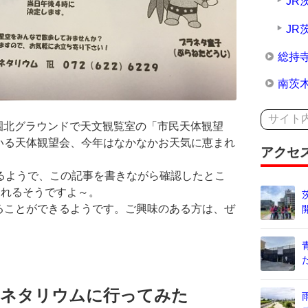
JR
JR
総持
南茨
公園北グラウンドで天文観覧室の「市民天体観望
いる天体観望会、今年はなかなかお天気に恵まれ
アクセ
るようで、この記事を書きながら確認したとこ
されるそうですよ～。
ることができるようです。ご興味のある方は、ぜ
ラネタリウムに行ってみた