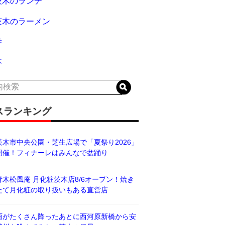
茨木のランチ
茨木のラーメン
寺
木
スランキング
茨木市中央公園・芝生広場で「夏祭り2026」
開催！フィナーレはみんなで盆踊り
青木松風庵 月化粧茨木店8/6オープン！焼き
たて月化粧の取り扱いもある直営店
雨がたくさん降ったあとに西河原新橋から安