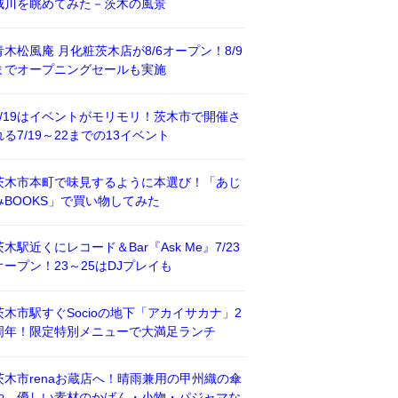
威川を眺めてみた－茨木の風景
青木松風庵 月化粧茨木店が8/6オープン！8/9
までオープニングセールも実施
7/19はイベントがモリモリ！茨木市で開催さ
れる7/19～22までの13イベント
茨木市本町で味見するように本選び！「あじ
みBOOKS」で買い物してみた
茨木駅近くにレコード＆Bar『Ask Me』7/23
オープン！23～25はDJプレイも
茨木市駅すぐSocioの地下「アカイサカナ」2
周年！限定特別メニューで大満足ランチ
茨木市renaお蔵店へ！晴雨兼用の甲州織の傘
や、優しい素材のかばん・小物・パジャマな