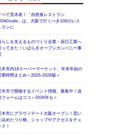
すべて茨木産！「自然食レストラン
BONOcafe」は、大阪で行くべき100のレス
トランに
暮らしを支えるものづくり企業・辰巳工業へ
行ってきた！いばらきオープンカンパニー事
業
茨木市内18スーパーマーケット、年末年始の
営業時間まとめ＜2025-2026版＞
茨木市で開催するイベント情報、募集中！送
信フォームはココ＜2026年も＞
茨木市にグラヴィテート大阪オープン！思い
を込めたつり橋、ショップやアクセスをチェ
ック！