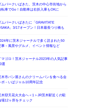
ダムパークいばきた、茨木の中心市街地から
自転車でGo！自動車は右折入庫もOKに
ダムパークいばきたに「GRAVITATE
OSAKA」3/17オープン！日本最長つり橋も
2024年に茨木ジャーナルで多く読まれた50
記事－風景やグルメ、イベント情報など
イマゴロ！茨木ジャーナル2023年の人気記事
50選
茨木市パン屋さんのクリームパンを食べる会
レポ－いばジャル10周年記念
茨木辯天花火大会へ＜1＞JR茨木駅近くの駐
輪場12ヶ所をチェック