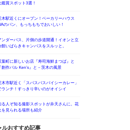
火鑑賞スポット3選！
茨木駅近くにオープン！ベーカリーハウス
WAのパン、もっちもちでおいしい！
アンダーパス、片側の歩道開通！イオンと立
命館いばらきキャンパスをスルッと。
双葉町に新しいお店『寿司海鮮まつば』と
『創作バル Ken’s』と－茨木の風景
茨木市駅近く「スパスパスパイシーカレー」
でランチ！すっきり辛いのがオイシイ
知る人ぞ知る撮影スポットが弁天さんに。花
火を見られる場所も紹介
ャルおすすめ記事