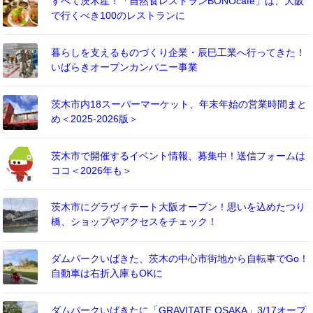
すべて茨木産！「自然食レストランBONOcafe」は、大阪
で行くべき100のレストランに
暮らしを支えるものづくり企業・辰巳工業へ行ってきた！
いばらきオープンカンパニー事業
茨木市内18スーパーマーケット、年末年始の営業時間まと
め＜2025-2026版＞
茨木市で開催するイベント情報、募集中！送信フォームは
ココ＜2026年も＞
茨木市にグラヴィテート大阪オープン！思いを込めたつり
橋、ショップやアクセスをチェック！
ダムパークいばきた、茨木の中心市街地から自転車でGo！
自動車は右折入庫もOKに
ダムパークいばきたに「GRAVITATE OSAKA」3/17オープ