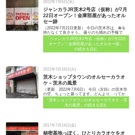
2022年7月6日(水)
ジャンカラJR茨木2号店（仮称）が7月
22日オープン！金庫部屋があったオル
セー跡
（2022年7月21日更新） 今日の茨木市は、傘を
持たなくて良さそう。 曇りのち晴れの予報で
す。最高気温は昨日よりは少し高く、31℃...
「ジャンカラJR茨木2号店（仮称）が7月22日
オープン！金庫部屋があったオルセー跡」
の続きを読む
2021年3月16日(火)
茨木ショップタウンのオルセーカラオ
ケ－茨木の風景
（更新 2022年7月6日） 今日（3/16）の茨木市
の空、ちょっと曇ってます。どんより…ってか
んじではないんですけど、花粉？ 先日、JR茨木
「茨木ショップタウンのオルセーカラオケ－茨
駅前のオルセーカラオケが閉店していた、と読
木の風景」
の続きを読む
者さんからコメントが届きました...
2017年7月14日(金)
秘密基地っぽく、ひとりカラオケをオ