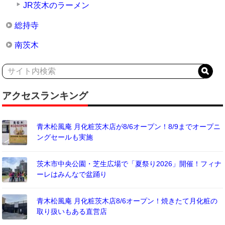
JR茨木のラーメン
総持寺
南茨木
アクセスランキング
青木松風庵 月化粧茨木店が8/6オープン！8/9までオープニ
ングセールも実施
茨木市中央公園・芝生広場で「夏祭り2026」開催！フィナ
ーレはみんなで盆踊り
青木松風庵 月化粧茨木店8/6オープン！焼きたて月化粧の
取り扱いもある直営店