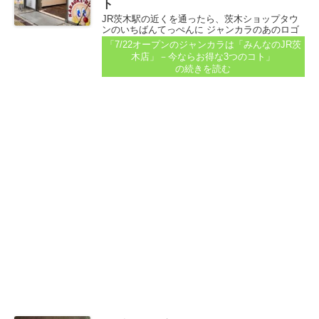
ト
JR茨木駅の近くを通ったら、茨木ショップタウ
ンのいちばんてっぺんに ジャンカラのあのロゴ
が出ていました。 2021年に閉店したオルセーカ
「7/22オープンのジャンカラは「みんなのJR茨
ラオケのあとにオープンする、ジャンカラの看
木店」－今ならお得な3つのコト」
板です。 ■2022年7月6日公開記事の場所...
の続きを読む