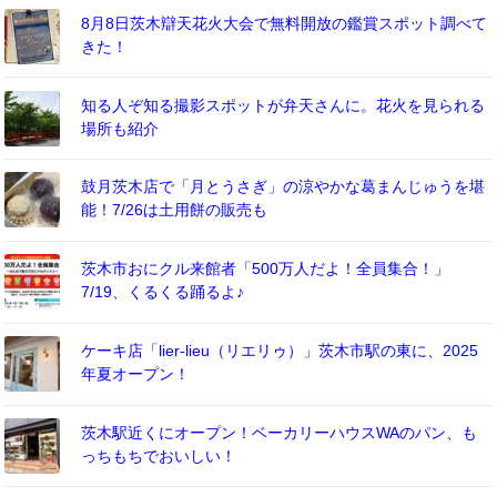
8月8日茨木辯天花火大会で無料開放の鑑賞スポット調べて
きた！
知る人ぞ知る撮影スポットが弁天さんに。花火を見られる
場所も紹介
鼓月茨木店で「月とうさぎ」の涼やかな葛まんじゅうを堪
能！7/26は土用餅の販売も
茨木市おにクル来館者「500万人だよ！全員集合！」
7/19、くるくる踊るよ♪
ケーキ店「lier-lieu（リエリゥ）」茨木市駅の東に、2025
年夏オープン！
茨木駅近くにオープン！ベーカリーハウスWAのパン、も
っちもちでおいしい！