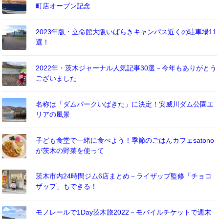
町店オープン記念
2023年版・立命館大阪いばらきキャンパス近くの駐車場11
選！
2022年・茨木ジャーナル人気記事30選－今年もありがとう
ございました
名称は「ダムパークいばきた」に決定！安威川ダム公園エ
リアの風景
子ども食堂で一緒に食べよう！季節のごはんカフェsatono
が茨木の野菜を使って
茨木市内24時間ジム6店まとめ－ライザップ監修「チョコ
ザップ」もできる！
モノレールで1Day茨木旅2022－モバイルチケットで週末