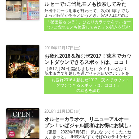
ルセーで♪ご当地モノも検索してみた
外出中に一つ用事が終わって、次の用事までち
ょっと時間があるというとき、皆さんはどのよ
うに時間を過ごされますか？ 先日、ちょうどそ
「秘密基地っぽく、ひとりカラオケをオルセー
んなシーンがあったので「あ、そうだ！」と、
で♪ご当地モノも検索してみた」
の続きを読む
オルセーカラオケに行きました...
2016年12月17日(土)
お疲れ2016＆頼むぜ2017！茨木でカウ
ントダウンできるスポットは、ココ！
（※12月24日追記しました） タイトルどおり、
茨木市内で年越しを過ごせるお店やスポットを
まとめてみました。 カウントダウンをワイワイ
「お疲れ2016＆頼むぜ2017！茨木でカウント
過ごせるお店もありますし、普通に営業してい
ダウンできるスポットは、ココ！」
るので年越しを過ごせますよというお店もあり
の続きを読む
ます...
2016年11月18日(金)
オルセーカラオケ、リニューアルオー
プン！いばジャル読者はお得にお試し♪
（更新 2022年7月6日） 気になってましたよね
ぇ、きっと。 JR茨木駅すぐそばのカラオケセブ