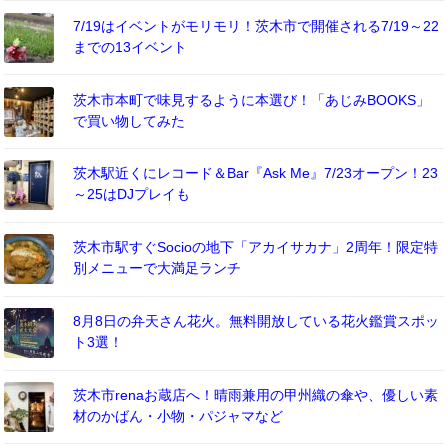
7/19はイベントがモリモリ！茨木市で開催される7/19～22
までの13イベント
茨木市本町で味見するように本選び！「あじみBOOKS」
で買い物してみた
茨木駅近くにレコード＆Bar『Ask Me』7/23オープン！23
～25はDJプレイも
茨木市駅すぐSocioの地下「アカイサカナ」2周年！限定特
別メニューで大満足ランチ
8月8日の弁天さん花火。無料開放している花火鑑賞スポッ
ト3選！
茨木市renaお蔵店へ！晴雨兼用の甲州織の傘や、優しい素
材のかばん・小物・パジャマなど