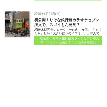
2016年6月21日(火)
初公開！りそな銀行跡カラオケセブン
潜入で、スゴイもん発見？！
JR茨木駅西側のロータリーの向こう側。 「イズ
ミヤ」とか「大きいほうのイズミヤ」と呼んで
いる方もいるんじゃないでしょうか。 バスの降
「初公開！りそな銀行跡カラオケセブン潜入
車場所のすぐそばにある、茨木ショップタウ
で、スゴイもん発見？！」
の続きを読む
ン。最近、地下に飲食店が新しくできたと記事
にしました...