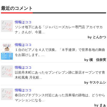
最近のコメント
情報はココ
ソシオ地下にある「ジャパニーズカレー専門店 アカイサカ
ナ」さんが、今週...
by とんかつ
情報はココ
１台のピアノを４人で演奏。「８手連弾」で世界各地の舞曲
をお届けします。...
by 槇 佳奈実
情報はココ
以前舟木町にあったセブンイレブン跡に新店オープンです青
木松風庵 月化粧...
by ヤスケムシ
情報はココ
春日のプチプランス付近にあった洗車場の跡地は、どうやら
マンションになる...
by まぁ