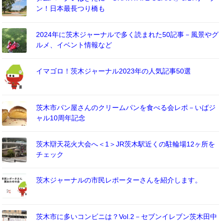
ン！日本最長つり橋も
2024年に茨木ジャーナルで多く読まれた50記事－風景やグ
ルメ、イベント情報など
イマゴロ！茨木ジャーナル2023年の人気記事50選
茨木市パン屋さんのクリームパンを食べる会レポ－いばジ
ャル10周年記念
茨木辯天花火大会へ＜1＞JR茨木駅近くの駐輪場12ヶ所を
チェック
茨木ジャーナルの市民レポーターさんを紹介します。
茨木市に多いコンビニは？Vol.2－セブンイレブン茨木田中