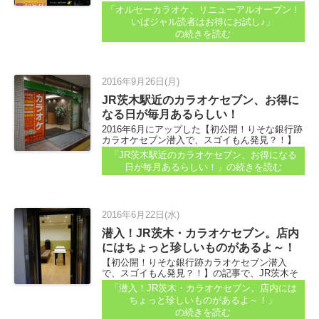
ン。 【潜入！JR茨木・カラオケセブン...
「オルセーカラオケ、リニューアルオープン！
いばジャル読者はお得にお試し♪」
の続きを読む
2016年9月26日(月)
JR茨木駅近のカラオケセブン、お得に
なる日が毎月あるらしい！
2016年6月にアップした【初公開！りそな銀行跡
カラオケセブン潜入で、スゴイもん発見？！】
の記事で紹介した、JR茨木駅そばのカラオケセ
「JR茨木駅近のカラオケセブン、お得になる
ブン...
日が毎月あるらしい！」
の続きを読む
2016年6月22日(水)
潜入！JR茨木・カラオケセブン。店内
にはちょっと珍しいものがあるよ～！
【初公開！りそな銀行跡カラオケセブン潜入
で、スゴイもん発見？！】の記事で、JR茨木そ
ばの茨木ショップタウン1階にできるカラオケセ
「潜入！JR茨木・カラオケセブン。店内には
ブンの店内を、少し紹介しました...
ちょっと珍しいものがあるよ～！」
の続きを読む