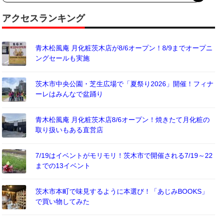
アクセスランキング
青木松風庵 月化粧茨木店が8/6オープン！8/9までオープニ
ングセールも実施
茨木市中央公園・芝生広場で「夏祭り2026」開催！フィナ
ーレはみんなで盆踊り
青木松風庵 月化粧茨木店8/6オープン！焼きたて月化粧の
取り扱いもある直営店
7/19はイベントがモリモリ！茨木市で開催される7/19～22
までの13イベント
茨木市本町で味見するように本選び！「あじみBOOKS」
で買い物してみた