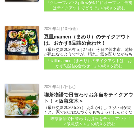
す！」（ほくほくさん、ありがとうございます）
「クレープハウスpillowが4/11にオープン！最初
と投稿をいただいていました...
はテイクアウトでどうぞ」
の続きを読む
2020年4月10日(金)
豆皿mameri（まめり）のテイクアウト
は、おかず6品詰め合わせ！
（最終更新2020年5月27日） 今日の茨木市、乾燥
が気になるようですが、晴れ。気を配りながらも
お散歩ぐらいはしておきたいところ...
「豆皿mameri（まめり）のテイクアウトは、お
かず6品詰め合わせ！」
の続きを読む
2020年4月7日(火)
喫茶物語で日替わりお弁当をテイクアウ
ト！＜阪急茨木＞
（最終更新2020.5.27） お出かけしづらい日が続
くと、家でのごはんづくりもちょっとしんどくな
ってしまいそう…。そんなときは、ムリせずテイ
「喫茶物語で日替わりお弁当をテイクアウト！
クアウトに頼るのもアリ...
＜阪急茨木＞」
の続きを読む