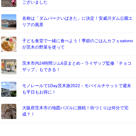
ございました
名称は「ダムパークいばきた」に決定！安威川ダム公園エ
リアの風景
子ども食堂で一緒に食べよう！季節のごはんカフェsatono
が茨木の野菜を使って
茨木市内24時間ジム6店まとめ－ライザップ監修「チョコ
ザップ」もできる！
モノレールで1Day茨木旅2022－モバイルチケットで週末
も平日もお得に！
大阪府茨木市の地図パズルに挑戦！街づくりは何分で完
成？！