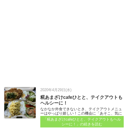
2020年4月29日(水)
糀あまざけcafeひとと、テイクアウトも
ヘルシーに！
なかなか外食できないとき、テイクアウトメニュ
ーはやっぱり嬉しい！この機会に「あそこ、気に
なってた」というお店のテイクアウトメニューを
「糀あまざけcafeひとと、テイクアウトもヘル
楽しめるといいですね...
シーに！」
の続きを読む