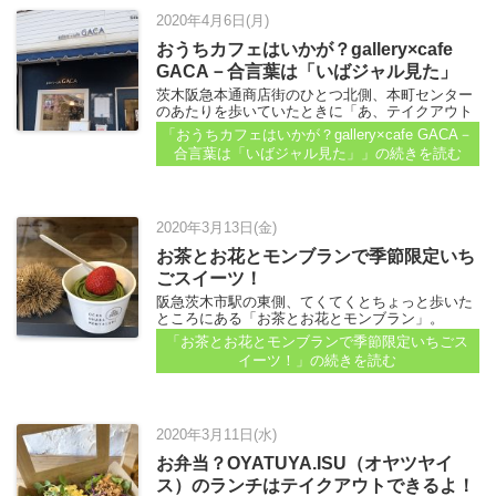
2020年4月6日(月)
おうちカフェはいかが？gallery×cafe
GACA－合言葉は「いばジャル見た」
茨木阪急本通商店街のひとつ北側、本町センター
のあたりを歩いていたときに「あ、テイクアウト
やってるわ」と思って、入ってみた店がありま
「おうちカフェはいかが？gallery×cafe GACA－
す。 ギャラリー×カフェGACAさん...
合言葉は「いばジャル見た」」
の続きを読む
2020年3月13日(金)
お茶とお花とモンブランで季節限定いち
ごスイーツ！
阪急茨木市駅の東側、てくてくとちょっと歩いた
ところにある「お茶とお花とモンブラン」。
2019年10月に季節限定のモンブランを食べたのを
「お茶とお花とモンブランで季節限定いちごス
思い出して、行ってみたらあったよ、あった！ ど
イーツ！」
の続きを読む
ーんといちごを楽しめるメニューを紹介します...
2020年3月11日(水)
お弁当？OYATUYA.ISU（オヤツヤイ
ス）のランチはテイクアウトできるよ！