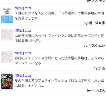
by とんかつ
情報はココ
１台のピアノを４人で演奏。「８手連弾」で世界各地の舞曲
をお届けします。...
by 槇 佳奈実
情報はココ
以前舟木町にあったセブンイレブン跡に新店オープンです青
木松風庵 月化粧...
by ヤスケムシ
情報はココ
春日のプチプランス付近にあった洗車場の跡地は、どうやら
マンションになる...
by まぁ
情報はココ
夏の全開水遊びフェスイバラッシュ！服なんて乾く。思い出
は残る。子どもも...
by うえぽん