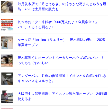
鼓月茨木店で「月とうさぎ」の涼やかな葛まんじゅうを堪
能！7/26は土用餅の販売も
茨木市おにクル来館者「500万人だよ！全員集合！」
7/19、くるくる踊るよ♪
ケーキ店「lier-lieu（リエリゥ）」茨木市駅の東に、2025
年夏オープン！
茨木駅近くにオープン！ベーカリーハウスWAのパン、も
っちもちでおいしい！
アンダーパス、片側の歩道開通！イオンと立命館いばらき
キャンパスをスルッと。
大阪府中央卸売市場にアイスマン製氷所オープン、24時間
使えるよ！