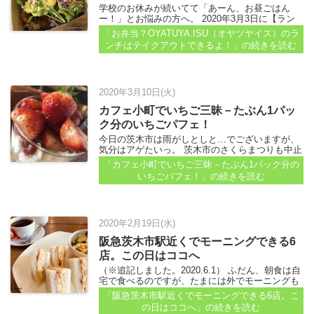
学校のお休みが続いてて「あーん、お昼ごはん
ー！」とお悩みの方へ。 2020年3月3日に【ラン
チにテイクアウトOKの9店！－突然の休校でお困
「お弁当？OYATUYA.ISU（オヤツヤイス）のラ
りならココ】という記事で、テイクアウトできる
ンチはテイクアウトできるよ！」
の続きを読む
お店を紹介していました...
2020年3月10日(火)
カフェ小町でいちご三昧－たぶん1パッ
ク分のいちごパフェ！
今日の茨木市は雨がしとしと…でございますが、
気分はアゲたいっ。 茨木市のさくらまつりも中止
になったしさぁ…...
「カフェ小町でいちご三昧－たぶん1パック分の
いちごパフェ！」
の続きを読む
2020年2月19日(水)
阪急茨木市駅近くでモーニングできる6
店。この日はココへ
（※追記しました。2020.6.1） ふだん、朝食は自
宅で食べるのですが、たまには外でモーニングも
いいかなぁと思ったので、 梅林寺そばにあるカフ
「阪急茨木市駅近くでモーニングできる6店。こ
ェワンシーンへ。 お茶やランチで利用することは
の日はココへ」
の続きを読む
ありますが、モーニングで入ったのは初めて...