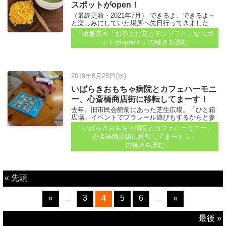
スポットがopen！
（最終更新・2021年7月） できるよ、できるよ～
と楽しみにしていた場所へ先日行ってきました...
「阪急茨木「お茶とお花とモンブラン」なスポ
ットがopen！」
の続きを読む
2019年8月28日(水)
いばらきおもちゃ病院とカフェハーモニ
ー、心斎橋商店街に移転してまーす！
去年、旧市民会館前にあった芝生広場。「ひと箱
広場」イベントでプラレール遊びもするからと参
加してくださった「茨木おもちゃ病院」のドクタ
「いばらきおもちゃ病院とカフェハーモニー、
ーたち。 ■【市民会館前で「ひと箱広場」限定
心斎橋商店街に移転してまーす！」
Open！みんなで線路をつないでみたら…！】
の続きを読む
（2018年10月）記事参照...
« 先頭
«
...
3
4
5
6
...
»
最後 »