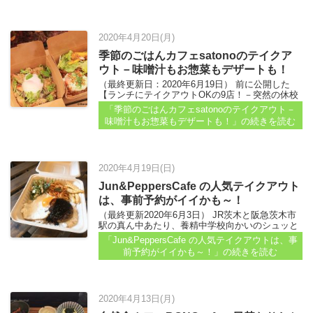
2020年4月20日(月)
季節のごはんカフェsatonoのテイクア
ウト－味噌汁もお惣菜もデザートも！
（最終更新日：2020年6月19日） 前に公開した
【ランチにテイクアウトOKの9店！－突然の休校
でお困りならココ】（2020年3月3日）記事...
「季節のごはんカフェsatonoのテイクアウト－
味噌汁もお惣菜もデザートも！」
の続きを読む
2020年4月19日(日)
Jun&PeppersCafe の人気テイクアウト
は、事前予約がイイかも～！
（最終更新2020年6月3日） JR茨木と阪急茨木市
駅の真ん中あたり、養精中学校向かいのシュッと
した建物の2F。 Jun&PeppersCafe さんのテイク
「Jun&PeppersCafe の人気テイクアウトは、事
アウトメニューを紹介しま～す。 平日は、早めに
前予約がイイかも～！」
の続きを読む
売り切れてしまうこともあるようです...
2020年4月13日(月)