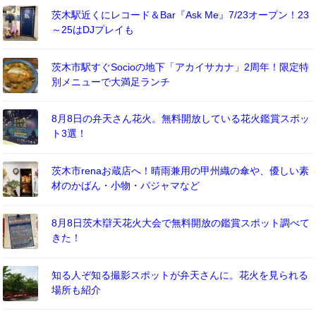
茨木駅近くにレコード＆Bar『Ask Me』7/23オープン！23
～25はDJプレイも
茨木市駅すぐSocioの地下「アカイサカナ」2周年！限定特
別メニューで大満足ランチ
8月8日の弁天さん花火。無料開放している花火鑑賞スポッ
ト3選！
茨木市renaお蔵店へ！晴雨兼用の甲州織の傘や、優しい素
材のかばん・小物・パジャマなど
8月8日茨木辯天花火大会で無料開放の鑑賞スポット調べて
きた！
知る人ぞ知る撮影スポットが弁天さんに。花火を見られる
場所も紹介