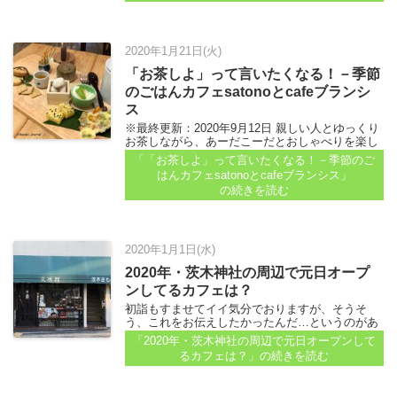
2020年1月21日(火)
「お茶しよ」って言いたくなる！－季節
のごはんカフェsatonoとcafeブランシ
ス
※最終更新：2020年9月12日 親しい人とゆっくり
お茶しながら、あーだこーだとおしゃべりを楽し
む♪ 「うはーっ、もう飲んじゃう！！」という、
「「お茶しよ」って言いたくなる！－季節のご
ディープな夜とはまた違う楽しみのある時間です
はんカフェsatonoとcafeブランシス」
よね...
の続きを読む
2020年1月1日(水)
2020年・茨木神社の周辺で元日オープ
ンしてるカフェは？
初詣もすませてイイ気分でおりますが、そうそ
う、これをお伝えしたかったんだ…というのがあ
るので、アップしまーす...
「2020年・茨木神社の周辺で元日オープンして
るカフェは？」
の続きを読む