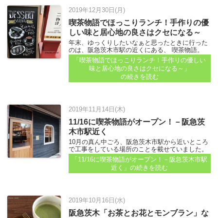
2019年12月30日(月)
喫茶物語でほっこりランチ！手作りの優
しい味と居心地の良さはクセになる～
年末、ゆっくりしたいなぁと思ったときに行った
のは、阪急茨木市駅の近くにある、 喫茶物語。
11月にオープンしたお店で、 【11/16に喫茶物語
「喫茶物語でほっこりランチ！手作りの優しい
がオープン！－阪急茨木市駅近く】（2019年11月
味と居心地の良さはクセになる～」
14日）記事で紹介したところです...
の続きを読む
2019年11月14日(木)
11/16に喫茶物語がオープン！－阪急茨
木市駅近く
10月の真ん中ごろ、阪急茨木市駅から近いところ
で工事をしている場所のことを載せていました。
【阪急茨木・東西通り沿い、喫茶店ができるとか
「11/16に喫茶物語がオープン！－阪急茨木市駅
ー茨木の風景－】（2019年10月）記事参照。上の
近く」
の続きを読む
写真も10月のもの...
2019年10月16日(水)
阪急茨木「お茶とお花とモンブラン」な