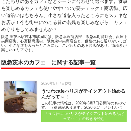
こだわりのあるカフェなどシーンに合わせて選べます。食事
を楽しめるカフェも使いやすいので要チェック！商店街、広
い道沿いはもちろん、小さな道を入ったところにもステキな
お店が！今も街中にのこる昔の名残も楽しみながら、カフェ
めぐりをしてみませんか？
阪急JR茨木駅茨木市駅周辺は、阪急本通商店街、阪急本町商店会、銀座中
央商店街、心斎橋商店街、阪急東中央商店会と、個性のある通りがいっぱ
い。小さな道を入ったところにも、こだわりのあるお店があり、街歩きが
楽しいエリアです。
阪急茨木のカフェ に関する記事一覧
2020年5月7日(木)
うつわcafeハリスがテイクアウト始める
んだって～！
この記事の情報は、2020年5月7日公開時のもので
す。 （※追記あります。2020.6.1） おいしいラ
ンチタイムを過ごせたなぁと気分よくっ、大切に
「うつわcafeハリスがテイクアウト始めるんだ
大切に温めているうちに「しまった、温めすぎて
って～！」
の続きを読む
る！」ということ）が、たまにあります。写真と
かを…...