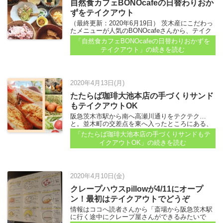
自然食カフェBONOcafeの日替わりおか
ずをテイクアウト
（最終更新：2020年6月19日） 茨木産にこだわっ
たメニューが人気のBONOcafeさんから、テイク
アウト情報が届いています。 タレやソース、飾り
「自然食カフェBONOcafeの日替わりおかずを
のグリーンなども別でついてくるので、食べる前
テイクアウト」
の続きを読む
に自宅の器に盛りつけるのがおススメです...
2020年4月13日(月)
たたらば珈琲大池本店の手づくりサンド
もテイクアウトOK
阪急茨木市駅から南へ高瀬川通りをテクテク…
と。並木町の交差点を東へ入ったところにある、
たたらば珈琲さんからテイクアウトの情報が届い
「たたらば珈琲大池本店の手づくりサンドもテ
ています...
イクアウトOK」
の続きを読む
2020年4月10日(金)
クレープハウスpillowが4/11にオープ
ン！最初はテイクアウトでどうぞ
情報はココへ読者さんから「斎場から阪急茨木駅
に行く途中にクレープ屋さんができるみたいで