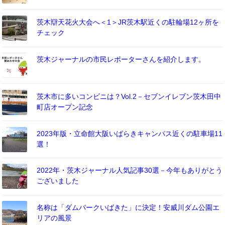
茨木辯天花火大会へ＜1＞JR茨木駅近くの駐輪場12ヶ所を
チェック
茨木ジャーナルの市民レポーターさんを紹介します。
茨木市に多いコンビニは？Vol.2－セブンイレブン茨木田中
町店オープン記念
2023年版・立命館大阪いばらきキャンパス近くの駐車場11
選！
2022年・茨木ジャーナル人気記事30選－今年もありがとう
ございました
名称は「ダムパークいばきた」に決定！安威川ダム公園エ
リアの風景