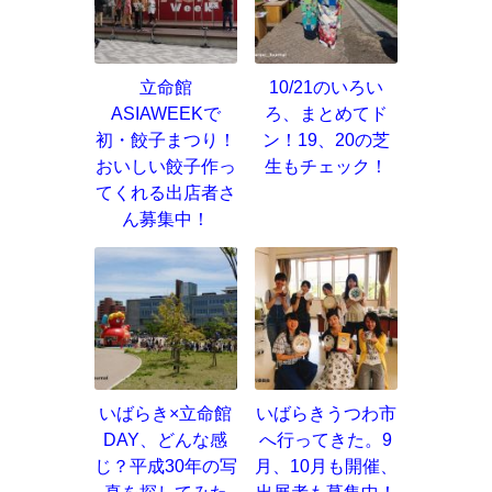
立命館
10/21のいろい
ASIAWEEKで
ろ、まとめてド
初・餃子まつり！
ン！19、20の芝
おいしい餃子作っ
生もチェック！
てくれる出店者さ
ん募集中！
いばらき×立命館
いばらきうつわ市
DAY、どんな感
へ行ってきた。9
じ？平成30年の写
月、10月も開催、