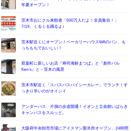
年夏オープン！
茨木市おにクル来館者「500万人だよ！全員集合！」
7/19、くるくる踊るよ♪
茨木駅近くにオープン！ベーカリーハウスWAのパン、も
っちもちでおいしい！
双葉町に新しいお店『寿司海鮮まつば』と『創作バル
Ken’s』と－茨木の風景
茨木市駅近く「スパスパスパイシーカレー」でランチ！す
っきり辛いのがオイシイ
アンダーパス、片側の歩道開通！イオンと立命館いばらき
キャンパスをスルッと。
大阪府中央卸売市場にアイスマン製氷所オープン、24時間