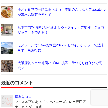
子ども食堂で一緒に食べよう！季節のごはんカフェsatono
が茨木の野菜を使って
茨木市内24時間ジム6店まとめ－ライザップ監修「チョコ
ザップ」もできる！
モノレールで1Day茨木旅2022－モバイルチケットで週末
も平日もお得に！
大阪府茨木市の地図パズルに挑戦！街づくりは何分で完
成？！
最近のコメント
情報はココ
ソシオ地下にある「ジャパニーズカレー専門店 アカイサカ
ナ」さんが、今週...