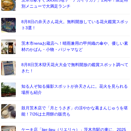
別メニューで大満足ランチ
8月8日の弁天さん花火。無料開放している花火鑑賞スポッ
ト3選！
茨木市renaお蔵店へ！晴雨兼用の甲州織の傘や、優しい素
材のかばん・小物・パジャマなど
8月8日茨木辯天花火大会で無料開放の鑑賞スポット調べて
きた！
知る人ぞ知る撮影スポットが弁天さんに。花火を見られる
場所も紹介
鼓月茨木店で「月とうさぎ」の涼やかな葛まんじゅうを堪
能！7/26は土用餅の販売も
ケーキ店「lier-lieu（リエリゥ）」茨木市駅の東に、2025