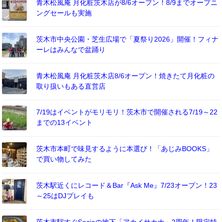
青木松風庵 月化粧茨木店が8/6オープン！8/9までオープニ
ングセールも実施
茨木市中央公園・芝生広場で「夏祭り2026」開催！フィナ
ーレはみんなで盆踊り
青木松風庵 月化粧茨木店8/6オープン！焼きたて月化粧の
取り扱いもある直営店
7/19はイベントがモリモリ！茨木市で開催される7/19～22
までの13イベント
茨木市本町で味見するように本選び！「あじみBOOKS」
で買い物してみた
茨木駅近くにレコード＆Bar『Ask Me』7/23オープン！23
～25はDJプレイも
茨木市駅すぐSocioの地下「アカイサカナ」2周年！限定特