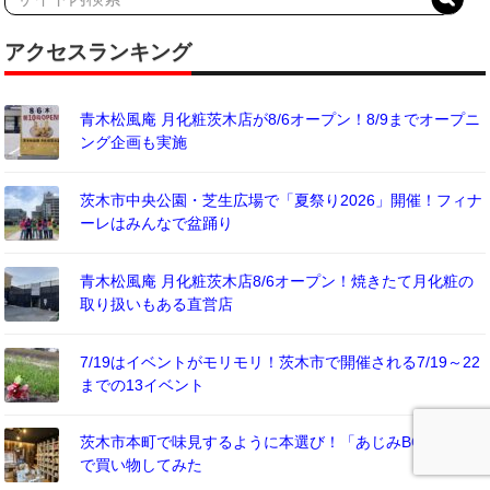
アクセスランキング
青木松風庵 月化粧茨木店が8/6オープン！8/9までオープニ
ング企画も実施
茨木市中央公園・芝生広場で「夏祭り2026」開催！フィナ
ーレはみんなで盆踊り
青木松風庵 月化粧茨木店8/6オープン！焼きたて月化粧の
取り扱いもある直営店
7/19はイベントがモリモリ！茨木市で開催される7/19～22
までの13イベント
茨木市本町で味見するように本選び！「あじみBOOKS」
で買い物してみた