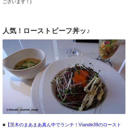
ございます！)
人気！ローストビーフ丼ッ♪
■
【茨木のまあまあ真ん中でランチ！Viande39のロースト