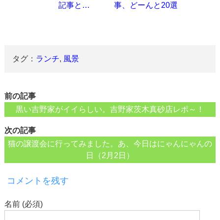
記事と…
事、どーんと20選
タグ：
ランチ
,
風景
前の記事
黒い吉野家がイイらしい。吉野家茨木真砂店レポ～！
次の記事
猫の譲渡会に行ってみました。あ、今日はにゃんにゃんの
日（2月2日）
コメントを残す
名前 (必須)