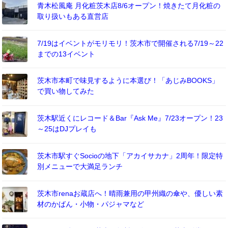
青木松風庵 月化粧茨木店8/6オープン！焼きたて月化粧の
取り扱いもある直営店
7/19はイベントがモリモリ！茨木市で開催される7/19～22
までの13イベント
茨木市本町で味見するように本選び！「あじみBOOKS」
で買い物してみた
茨木駅近くにレコード＆Bar『Ask Me』7/23オープン！23
～25はDJプレイも
茨木市駅すぐSocioの地下「アカイサカナ」2周年！限定特
別メニューで大満足ランチ
茨木市renaお蔵店へ！晴雨兼用の甲州織の傘や、優しい素
材のかばん・小物・パジャマなど