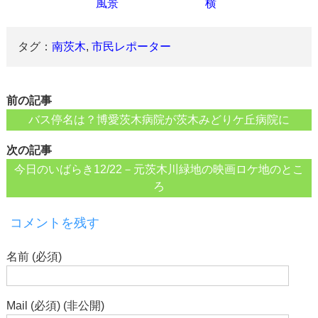
風景
横
タグ：
南茨木
,
市民レポーター
前の記事
バス停名は？博愛茨木病院が茨木みどりケ丘病院に
次の記事
今日のいばらき12/22－元茨木川緑地の映画ロケ地のとこ
ろ
コメントを残す
名前 (必須)
Mail (必須) (非公開)