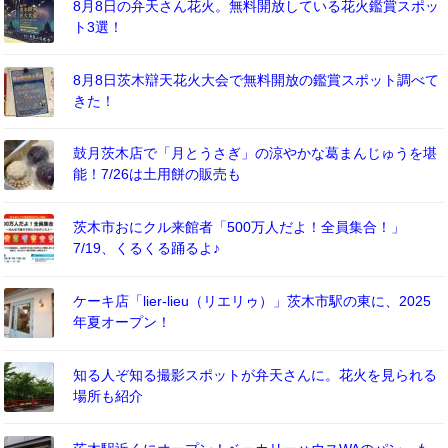
8月8日の弁天さん花火。無料開放している花火鑑賞スポッ
ト3選！
8月8日茨木辯天花火大会で無料開放の鑑賞スポット調べて
きた！
鼓月茨木店で「月とうさぎ」の涼やかな葛まんじゅうを堪
能！7/26は土用餅の販売も
茨木市おにクル来館者「500万人だよ！全員集合！」
7/19、くるくる踊るよ♪
ケーキ店「lier-lieu（リエリゥ）」茨木市駅の東に、2025
年夏オープン！
知る人ぞ知る撮影スポットが弁天さんに。花火を見られる
場所も紹介