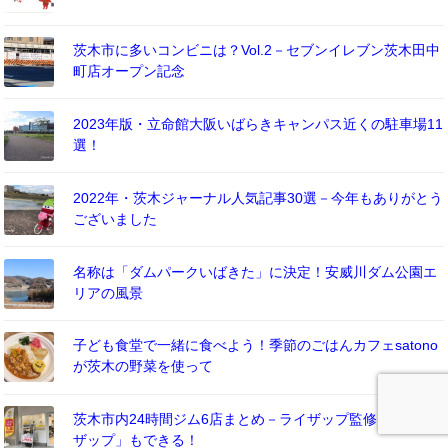
茨木市に多いコンビニは？Vol.2－セブンイレブン茨木田中
町店オープン記念
2023年版・立命館大阪いばらきキャンパス近くの駐車場11
選！
2022年・茨木ジャーナル人気記事30選－今年もありがとう
ございました
名称は「ダムパークいばきた」に決定！安威川ダム公園エ
リアの風景
子ども食堂で一緒に食べよう！季節のごはんカフェsatono
が茨木の野菜を使って
茨木市内24時間ジム6店まとめ－ライザップ監修「チョコ
ザップ」もできる！