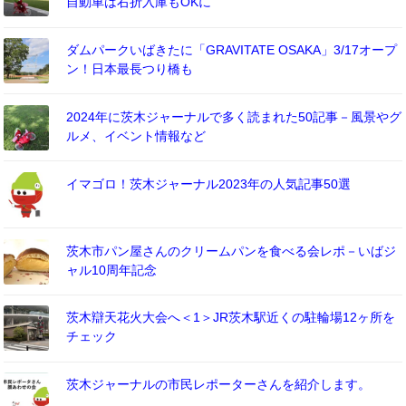
自動車は右折入庫もOKに
ダムパークいばきたに「GRAVITATE OSAKA」3/17オープ
ン！日本最長つり橋も
2024年に茨木ジャーナルで多く読まれた50記事－風景やグ
ルメ、イベント情報など
イマゴロ！茨木ジャーナル2023年の人気記事50選
茨木市パン屋さんのクリームパンを食べる会レポ－いばジ
ャル10周年記念
茨木辯天花火大会へ＜1＞JR茨木駅近くの駐輪場12ヶ所を
チェック
茨木ジャーナルの市民レポーターさんを紹介します。