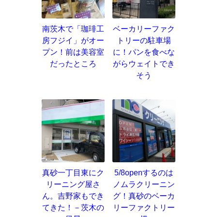
南茨木で「珈琲工
ベーカリーファク
房フジイ」がオー
トリーの駐車場
プン！前は美容室
に！パンを食べな
だったところ
がらウェイトでき
そう
真砂一丁目東にク
5/8openするのは
リーニング屋さ
ノムラクリーニン
ん。吉野家もでき
グ！真砂のベーカ
てきた！－茨木の
リーファクトリー