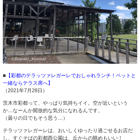
■
【彩都のテラッツァレガーレでおしゃれランチ！ペットと
一緒ならテラス席へ】
（2021年7月28日）
茨木市彩都って、やっぱり気持ちイイ。空が近いという
か…なーんか開放的な気分になれるんです。
（曇りの日でもそう思う…）
テラッツァレガーレは、おいしくゆったり過ごせるお店だ
し、すぐそばの彩都西公園は、丘からの眺めもいい！