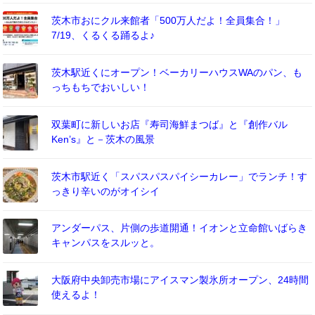
茨木市おにクル来館者「500万人だよ！全員集合！」
7/19、くるくる踊るよ♪
茨木駅近くにオープン！ベーカリーハウスWAのパン、も
っちもちでおいしい！
双葉町に新しいお店『寿司海鮮まつば』と『創作バル
Ken’s』と－茨木の風景
茨木市駅近く「スパスパスパイシーカレー」でランチ！す
っきり辛いのがオイシイ
アンダーパス、片側の歩道開通！イオンと立命館いばらき
キャンパスをスルッと。
大阪府中央卸売市場にアイスマン製氷所オープン、24時間
使えるよ！