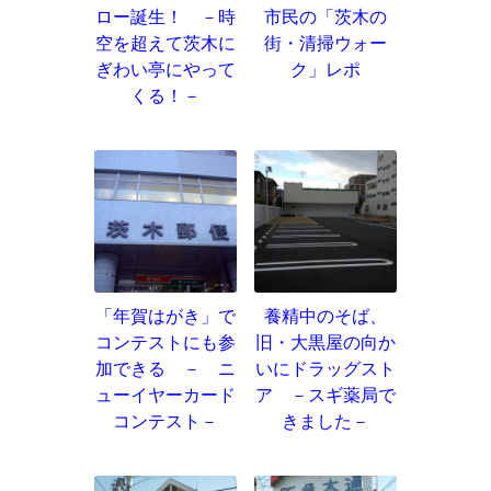
ロー誕生！ －時
市民の「茨木の
空を超えて茨木に
街・清掃ウォー
ぎわい亭にやって
ク」レポ
くる！－
「年賀はがき」で
養精中のそば、
コンテストにも参
旧・大黒屋の向か
加できる － ニ
いにドラッグスト
ューイヤーカード
ア －スギ薬局で
コンテスト－
きました－