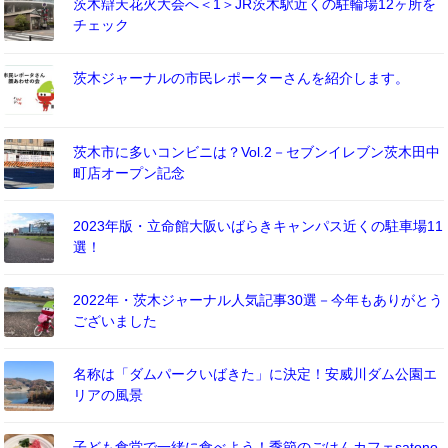
茨木辯天花火大会へ＜1＞JR茨木駅近くの駐輪場12ヶ所を
チェック
茨木ジャーナルの市民レポーターさんを紹介します。
茨木市に多いコンビニは？Vol.2－セブンイレブン茨木田中
町店オープン記念
2023年版・立命館大阪いばらきキャンパス近くの駐車場11
選！
2022年・茨木ジャーナル人気記事30選－今年もありがとう
ございました
名称は「ダムパークいばきた」に決定！安威川ダム公園エ
リアの風景
子ども食堂で一緒に食べよう！季節のごはんカフェsatono