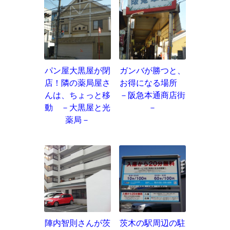
パン屋大黒屋が閉
ガンバが勝つと、
店！隣の薬局屋さ
お得になる場所
んは、ちょっと移
－阪急本通商店街
動 －大黒屋と光
－
薬局－
陣内智則さんが茨
茨木の駅周辺の駐