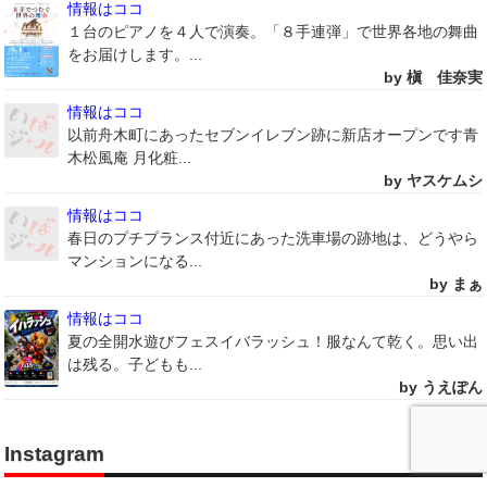
情報はココ
１台のピアノを４人で演奏。「８手連弾」で世界各地の舞曲
をお届けします。...
by 槇 佳奈実
情報はココ
以前舟木町にあったセブンイレブン跡に新店オープンです青
木松風庵 月化粧...
by ヤスケムシ
情報はココ
春日のプチプランス付近にあった洗車場の跡地は、どうやら
マンションになる...
by まぁ
情報はココ
夏の全開水遊びフェスイバラッシュ！服なんて乾く。思い出
は残る。子どもも...
by うえぽん
Instagram