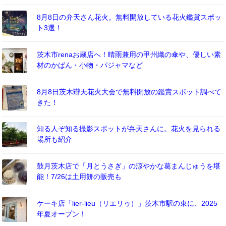
8月8日の弁天さん花火。無料開放している花火鑑賞スポッ
ト3選！
茨木市renaお蔵店へ！晴雨兼用の甲州織の傘や、優しい素
材のかばん・小物・パジャマなど
8月8日茨木辯天花火大会で無料開放の鑑賞スポット調べて
きた！
知る人ぞ知る撮影スポットが弁天さんに。花火を見られる
場所も紹介
鼓月茨木店で「月とうさぎ」の涼やかな葛まんじゅうを堪
能！7/26は土用餅の販売も
ケーキ店「lier-lieu（リエリゥ）」茨木市駅の東に、2025
年夏オープン！