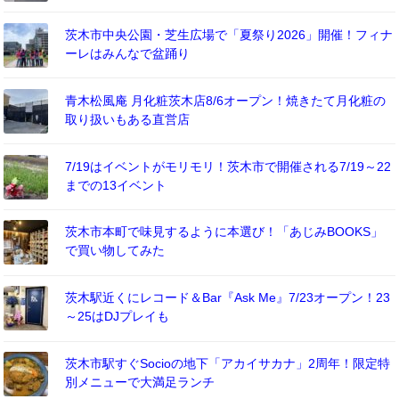
茨木市中央公園・芝生広場で「夏祭り2026」開催！フィナ
ーレはみんなで盆踊り
青木松風庵 月化粧茨木店8/6オープン！焼きたて月化粧の
取り扱いもある直営店
7/19はイベントがモリモリ！茨木市で開催される7/19～22
までの13イベント
茨木市本町で味見するように本選び！「あじみBOOKS」
で買い物してみた
茨木駅近くにレコード＆Bar『Ask Me』7/23オープン！23
～25はDJプレイも
茨木市駅すぐSocioの地下「アカイサカナ」2周年！限定特
別メニューで大満足ランチ