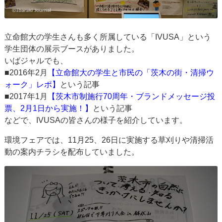
立命館大の学生さんも多く所属している「IVUSA」という
学生団体の展示ブースがありました。
いばジャルでも、
■2016年2月
【立命館大の学生と市民の「茨木の街・清掃ウ
ォーク」レポ】
という記事
■2017年1月
【茨木市制施行70周年・ブランドメッセージ投
票、2月1日から実施！】
という記事
などで、IVUSAの皆さんの様子を紹介しています。
環境フェアでは、11月25、26日に実施する草刈りや清掃活
動の案内チラシを配布していました。