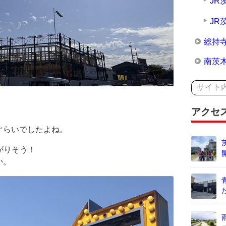
JR
JR
総持
南茨
アクセ
ぐらいでしたよね。
がりそう！
か。