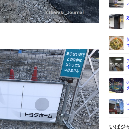
。
いばジ