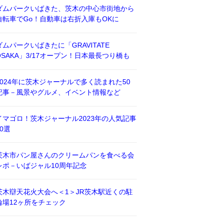
ダムパークいばきた、茨木の中心市街地から
自転車でGo！自動車は右折入庫もOKに
ダムパークいばきたに「GRAVITATE
OSAKA」3/17オープン！日本最長つり橋も
2024年に茨木ジャーナルで多く読まれた50
記事－風景やグルメ、イベント情報など
イマゴロ！茨木ジャーナル2023年の人気記事
50選
茨木市パン屋さんのクリームパンを食べる会
レポ－いばジャル10周年記念
茨木辯天花火大会へ＜1＞JR茨木駅近くの駐
輪場12ヶ所をチェック