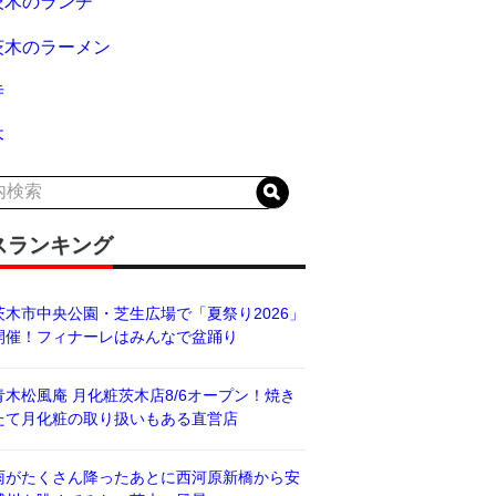
茨木のランチ
茨木のラーメン
寺
木
スランキング
茨木市中央公園・芝生広場で「夏祭り2026」
開催！フィナーレはみんなで盆踊り
青木松風庵 月化粧茨木店8/6オープン！焼き
たて月化粧の取り扱いもある直営店
雨がたくさん降ったあとに西河原新橋から安