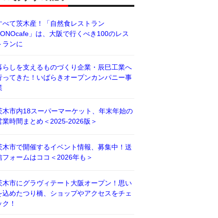
すべて茨木産！「自然食レストラン
BONOcafe」は、大阪で行くべき100のレス
トランに
暮らしを支えるものづくり企業・辰巳工業へ
行ってきた！いばらきオープンカンパニー事
業
茨木市内18スーパーマーケット、年末年始の
営業時間まとめ＜2025-2026版＞
茨木市で開催するイベント情報、募集中！送
信フォームはココ＜2026年も＞
茨木市にグラヴィテート大阪オープン！思い
を込めたつり橋、ショップやアクセスをチェ
ック！