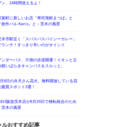
プン、24時間使えるよ！
双葉町に新しいお店『寿司海鮮まつば』と
『創作バル Ken’s』と－茨木の風景
茨木市駅近く「スパスパスパイシーカレー」
でランチ！すっきり辛いのがオイシイ
アンダーパス、片側の歩道開通！イオンと立
命館いばらきキャンパスをスルッと。
8月8日の弁天さん花火。無料開放している花
火鑑賞スポット3選！
GEO阪急茨木店が8月29日で移転統合のため
－茨木の風景
ャルおすすめ記事