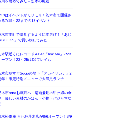
威川を眺めてみた－茨木の風景
7/19はイベントがモリモリ！茨木市で開催さ
れる7/19～22までの13イベント
茨木市本町で味見するように本選び！「あじ
みBOOKS」で買い物してみた
茨木駅近くにレコード＆Bar『Ask Me』7/23
オープン！23～25はDJプレイも
茨木市駅すぐSocioの地下「アカイサカナ」2
周年！限定特別メニューで大満足ランチ
茨木市renaお蔵店へ！晴雨兼用の甲州織の傘
や、優しい素材のかばん・小物・パジャマな
ど
青木松風庵 月化粧茨木店が8/6オープン！8/9