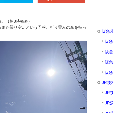
れ。（朝8時発表）
らまた曇り空…という予報。折り畳みの傘を持っ
阪急
阪
阪
阪
阪
JR茨
JR
JR