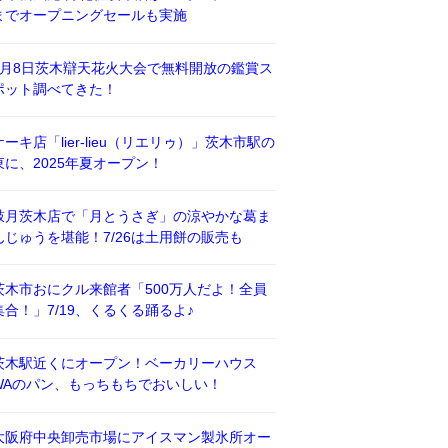
までオープニングセールも実施
8月8日茨木辯天花火大会で無料開放の鑑賞ス
ポット調べてきた！
ケーキ店「lier-lieu（リエリゥ）」茨木市駅の
東に、2025年夏オープン！
鼓月茨木店で「月とうさぎ」の涼やかな葛ま
んじゅうを堪能！7/26は土用餅の販売も
茨木市おにクル来館者「500万人だよ！全員
集合！」7/19、くるくる踊るよ♪
茨木駅近くにオープン！ベーカリーハウス
WAのパン、もっちもちでおいしい！
大阪府中央卸売市場にアイスマン製氷所オー