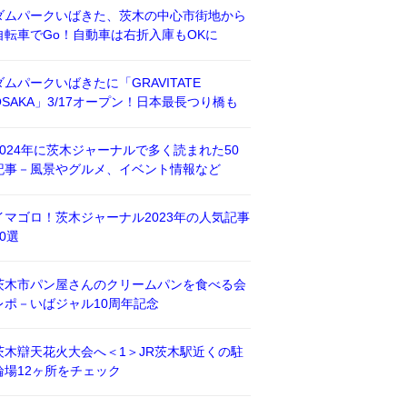
ダムパークいばきた、茨木の中心市街地から
自転車でGo！自動車は右折入庫もOKに
ダムパークいばきたに「GRAVITATE
OSAKA」3/17オープン！日本最長つり橋も
2024年に茨木ジャーナルで多く読まれた50
記事－風景やグルメ、イベント情報など
イマゴロ！茨木ジャーナル2023年の人気記事
50選
茨木市パン屋さんのクリームパンを食べる会
レポ－いばジャル10周年記念
茨木辯天花火大会へ＜1＞JR茨木駅近くの駐
輪場12ヶ所をチェック