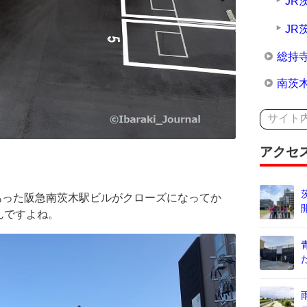
JR
JR
総持
南茨
アクセ
のあった阪急南茨木駅ビルがクローズになってか
んですよね。