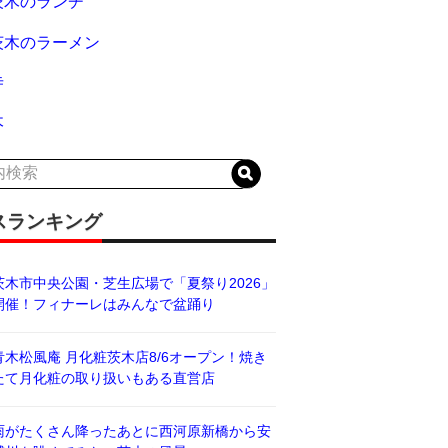
茨木のランチ
茨木のラーメン
寺
木
スランキング
茨木市中央公園・芝生広場で「夏祭り2026」
開催！フィナーレはみんなで盆踊り
青木松風庵 月化粧茨木店8/6オープン！焼き
たて月化粧の取り扱いもある直営店
雨がたくさん降ったあとに西河原新橋から安