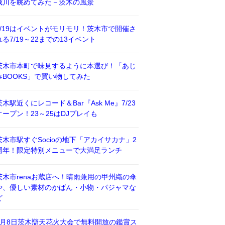
威川を眺めてみた－茨木の風景
7/19はイベントがモリモリ！茨木市で開催さ
れる7/19～22までの13イベント
茨木市本町で味見するように本選び！「あじ
みBOOKS」で買い物してみた
茨木駅近くにレコード＆Bar『Ask Me』7/23
オープン！23～25はDJプレイも
茨木市駅すぐSocioの地下「アカイサカナ」2
周年！限定特別メニューで大満足ランチ
茨木市renaお蔵店へ！晴雨兼用の甲州織の傘
や、優しい素材のかばん・小物・パジャマな
ど
8月8日茨木辯天花火大会で無料開放の鑑賞ス