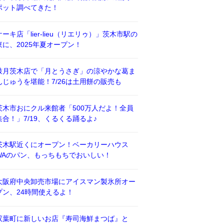
ポット調べてきた！
ケーキ店「lier-lieu（リエリゥ）」茨木市駅の
東に、2025年夏オープン！
鼓月茨木店で「月とうさぎ」の涼やかな葛ま
んじゅうを堪能！7/26は土用餅の販売も
茨木市おにクル来館者「500万人だよ！全員
集合！」7/19、くるくる踊るよ♪
茨木駅近くにオープン！ベーカリーハウス
WAのパン、もっちもちでおいしい！
大阪府中央卸売市場にアイスマン製氷所オー
プン、24時間使えるよ！
双葉町に新しいお店『寿司海鮮まつば』と