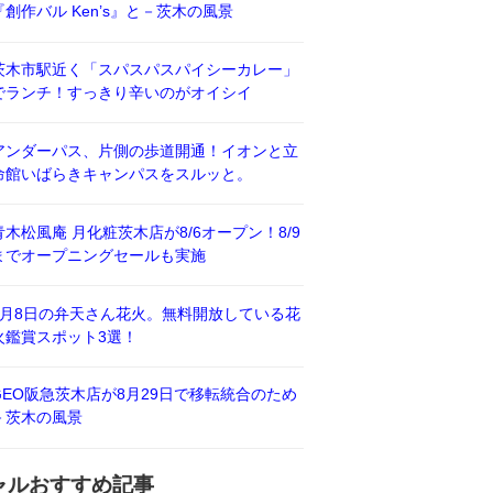
『創作バル Ken’s』と－茨木の風景
茨木市駅近く「スパスパスパイシーカレー」
でランチ！すっきり辛いのがオイシイ
アンダーパス、片側の歩道開通！イオンと立
命館いばらきキャンパスをスルッと。
青木松風庵 月化粧茨木店が8/6オープン！8/9
までオープニングセールも実施
8月8日の弁天さん花火。無料開放している花
火鑑賞スポット3選！
GEO阪急茨木店が8月29日で移転統合のため
－茨木の風景
ャルおすすめ記事