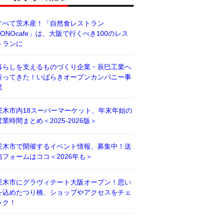
すべて茨木産！「自然食レストラン
BONOcafe」は、大阪で行くべき100のレス
トランに
暮らしを支えるものづくり企業・辰巳工業へ
行ってきた！いばらきオープンカンパニー事
業
茨木市内18スーパーマーケット、年末年始の
営業時間まとめ＜2025-2026版＞
茨木市で開催するイベント情報、募集中！送
信フォームはココ＜2026年も＞
茨木市にグラヴィテート大阪オープン！思い
を込めたつり橋、ショップやアクセスをチェ
ック！