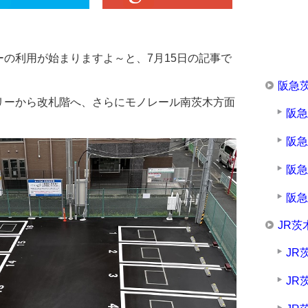
の利用が始まりますよ～と、7月15日の記事で
阪急
リーから改札階へ、さらにモノレール南茨木方面
阪
阪
阪
阪
JR茨
JR
JR