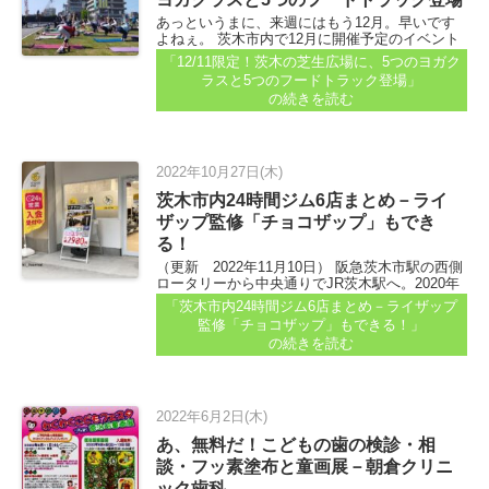
あっというまに、来週にはもう12月。早いです
よねぇ。 茨木市内で12月に開催予定のイベント
情報も届いていますので紹介します...
「12/11限定！茨木の芝生広場に、5つのヨガク
ラスと5つのフードトラック登場」
の続きを読む
2022年10月27日(木)
茨木市内24時間ジム6店まとめ－ライ
ザップ監修「チョコザップ」もでき
る！
（更新 2022年11月10日） 阪急茨木市駅の西側
ロータリーから中央通りでJR茨木駅へ。2020年
ごろに新しくできた建物の一階で工事をしてい
「茨木市内24時間ジム6店まとめ－ライザップ
ました。 （写真は2022年10月25日） 長く「テナ
監修「チョコザップ」もできる！」
ント募集」と出ていた場所です...
の続きを読む
2022年6月2日(木)
あ、無料だ！こどもの歯の検診・相
談・フッ素塗布と童画展－朝倉クリニ
ック歯科