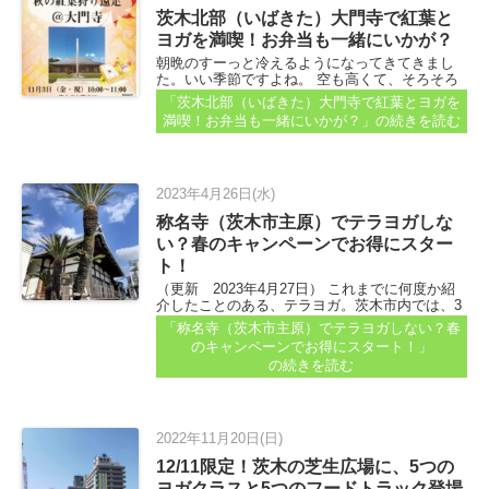
茨木北部（いばきた）大門寺で紅葉と
ヨガを満喫！お弁当も一緒にいかが？
朝晩のすーっと冷えるようになってきてきまし
た。いい季節ですよね。 空も高くて、そろそろ
紅葉も気になります...
「茨木北部（いばきた）大門寺で紅葉とヨガを
満喫！お弁当も一緒にいかが？」
の続きを読む
2023年4月26日(水)
称名寺（茨木市主原）でテラヨガしな
い？春のキャンペーンでお得にスター
ト！
（更新 2023年4月27日） これまでに何度か紹
介したことのある、テラヨガ。茨木市内では、3
つのお寺でヨガのクラスを開催しています...
「称名寺（茨木市主原）でテラヨガしない？春
のキャンペーンでお得にスタート！」
の続きを読む
2022年11月20日(日)
12/11限定！茨木の芝生広場に、5つの
ヨガクラスと5つのフードトラック登場