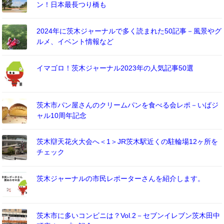
ン！日本最長つり橋も
2024年に茨木ジャーナルで多く読まれた50記事－風景やグ
ルメ、イベント情報など
イマゴロ！茨木ジャーナル2023年の人気記事50選
茨木市パン屋さんのクリームパンを食べる会レポ－いばジ
ャル10周年記念
茨木辯天花火大会へ＜1＞JR茨木駅近くの駐輪場12ヶ所を
チェック
茨木ジャーナルの市民レポーターさんを紹介します。
茨木市に多いコンビニは？Vol.2－セブンイレブン茨木田中