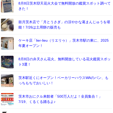
8月8日茨木辯天花火大会で無料開放の鑑賞スポット調べて
きた！
鼓月茨木店で「月とうさぎ」の涼やかな葛まんじゅうを堪
能！7/26は土用餅の販売も
ケーキ店「lier-lieu（リエリゥ）」茨木市駅の東に、2025
年夏オープン！
8月8日の弁天さん花火。無料開放している花火鑑賞スポッ
ト3選！
茨木駅近くにオープン！ベーカリーハウスWAのパン、も
っちもちでおいしい！
茨木市おにクル来館者「500万人だよ！全員集合！」
7/19、くるくる踊るよ♪