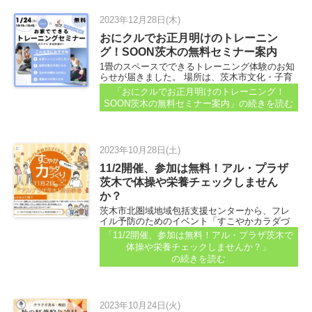
2023年12月28日(木)
おにクルでお正月明けのトレーニン
グ！SOON茨木の無料セミナー案内
1畳のスペースでできるトレーニング体験のお知
らせが届きました。 場所は、茨木市文化・子育
て複合施設おにクル3階の多目的室。 多目的室
「おにクルでお正月明けのトレーニング！
は、こーんな明るいお部屋でした...
SOON茨木の無料セミナー案内」
の続きを読む
2023年10月28日(土)
11/2開催、参加は無料！アル・プラザ
茨木で体操や栄養チェックしません
か？
茨木市北圏域地域包括支援センターから、フレ
イル予防のためのイベント「すこやかカラダづ
くり」の案内が届きました...
「11/2開催、参加は無料！アル・プラザ茨木で
体操や栄養チェックしませんか？」
の続きを読む
2023年10月24日(火)