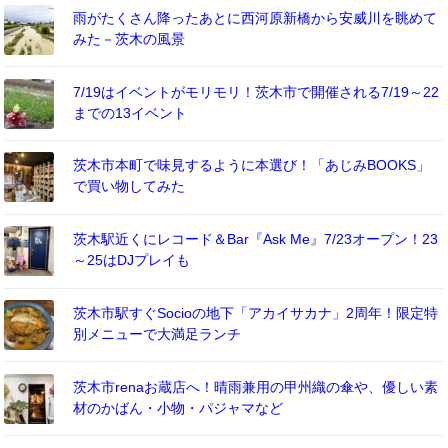
雨がたくさん降ったあとに西河原新橋から安威川を眺めて
みた－茨木の風景
7/19はイベントがモリモリ！茨木市で開催される7/19～22
までの13イベント
茨木市本町で味見するように本選び！「あじみBOOKS」
で買い物してみた
茨木駅近くにレコード＆Bar『Ask Me』7/23オープン！23
～25はDJプレイも
茨木市駅すぐSocioの地下「アカイサカナ」2周年！限定特
別メニューで大満足ランチ
茨木市renaお蔵店へ！晴雨兼用の甲州織の傘や、優しい素
材のかばん・小物・パジャマなど