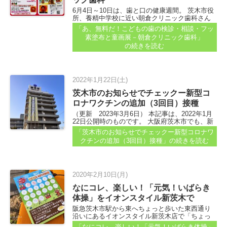
6月4日～10日は、歯と口の健康週間。 茨木市役
所、養精中学校に近い朝倉クリニック歯科さん
から「虫歯予防デー」イベントの案内が届きま
「あ、無料だ！こどもの歯の検診・相談・フッ
した。 子どもが楽しめそうなワークショップも
素塗布と童画展－朝倉クリニック歯科」
ありますよ！ 虫歯予防テーイベントは、6月11日
の続きを読む
に開催...
2022年1月22日(土)
茨木市のお知らせでチェックー新型コ
ロナワクチンの追加（3回目）接種
（更新 2023年3月6日） 本記事は、2022年1月
22日公開時のものです。 大阪府茨木市でも、新
型コロナ感染症の広がりは心配…ですよね...
「茨木市のお知らせでチェックー新型コロナワ
クチンの追加（3回目）接種」
の続きを読む
2020年2月10日(月)
なにコレ、楽しい！「元気！いばらき
体操」をイオンスタイル新茨木で
阪急茨木市駅から東へちょっと歩いた東西通り
沿いにあるイオンスタイル新茨木店で「ちょっ
と～、これイイやーん！」と思ったコトがあり
「なにコレ、楽しい！「元気！いばらき体操」