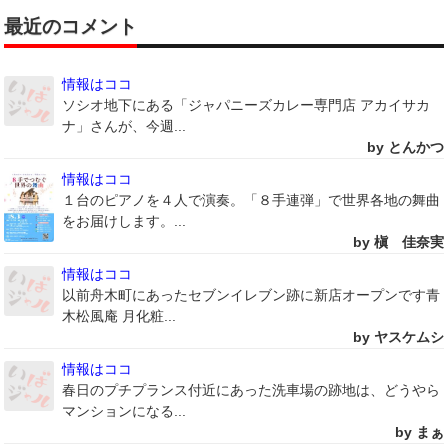
最近のコメント
情報はココ
ソシオ地下にある「ジャパニーズカレー専門店 アカイサカ
ナ」さんが、今週...
by とんかつ
情報はココ
１台のピアノを４人で演奏。「８手連弾」で世界各地の舞曲
をお届けします。...
by 槇 佳奈実
情報はココ
以前舟木町にあったセブンイレブン跡に新店オープンです青
木松風庵 月化粧...
by ヤスケムシ
情報はココ
春日のプチプランス付近にあった洗車場の跡地は、どうやら
マンションになる...
by まぁ