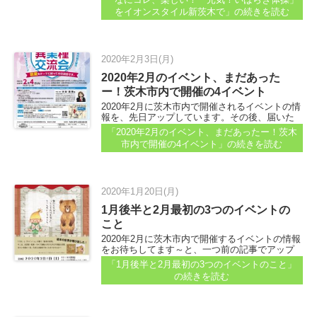
ました。 【どれ行く？2020年2月茨木市内で開
をイオンスタイル新茨木で」
の続きを読む
催される9イベント一覧】記事でイベントをまと
めていたときのこと...
2020年2月3日(月)
2020年2月のイベント、まだあった
ー！茨木市内で開催の4イベント
2020年2月に茨木市内で開催されるイベントの情
報を、先日アップしています。その後、届いた
イベント情報をこちらへまとめます～。 ギリギ
「2020年2月のイベント、まだあったー！茨木
リになってゴメンナサイ！ 明日（2/4）には、
市内で開催の4イベント」
の続きを読む
「異業種交流会」もあります...
2020年1月20日(月)
1月後半と2月最初の3つのイベントの
こと
2020年2月に茨木市内で開催するイベントの情報
をお待ちしてます～と、一つ前の記事でアップ
しているのですが。 1月のイベントで追記してい
「1月後半と2月最初の3つのイベントのこと」
るものと、前に「情報はココ」へお知らせいた
の続きを読む
だいていたコトがあるので、3つのイベントを紹
介します...