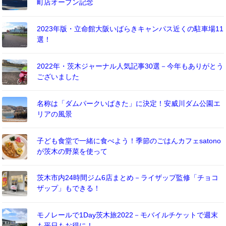
町店オープン記念
2023年版・立命館大阪いばらきキャンパス近くの駐車場11
選！
2022年・茨木ジャーナル人気記事30選－今年もありがとう
ございました
名称は「ダムパークいばきた」に決定！安威川ダム公園エ
リアの風景
子ども食堂で一緒に食べよう！季節のごはんカフェsatono
が茨木の野菜を使って
茨木市内24時間ジム6店まとめ－ライザップ監修「チョコ
ザップ」もできる！
モノレールで1Day茨木旅2022－モバイルチケットで週末
も平日もお得に！