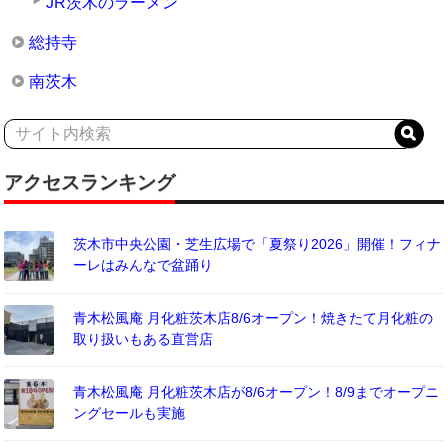
JR茨木のラーメン
総持寺
南茨木
アクセスランキング
茨木市中央公園・芝生広場で「夏祭り2026」開催！フィナ
ーレはみんなで盆踊り
青木松風庵 月化粧茨木店8/6オープン！焼きたて月化粧の
取り扱いもある直営店
青木松風庵 月化粧茨木店が8/6オープン！8/9までオープニ
ングセールも実施