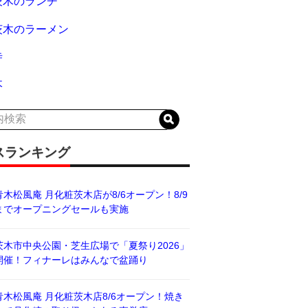
茨木のランチ
茨木のラーメン
寺
木
スランキング
青木松風庵 月化粧茨木店が8/6オープン！8/9
までオープニングセールも実施
茨木市中央公園・芝生広場で「夏祭り2026」
開催！フィナーレはみんなで盆踊り
青木松風庵 月化粧茨木店8/6オープン！焼き