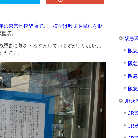
0年の東京堂模型店で。「模型は興味や憧れを形
模型店。
阪急
年の歴史に幕を下ろすとしていますが、いよいよ
阪
ようです。
阪
阪
阪
JR茨
JR
JR