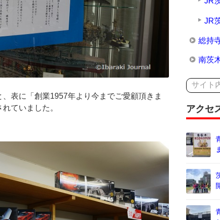
JR
JR
総持
南茨
、表に「創業1957年より今までご愛顧頂きま
アクセ
されていました。