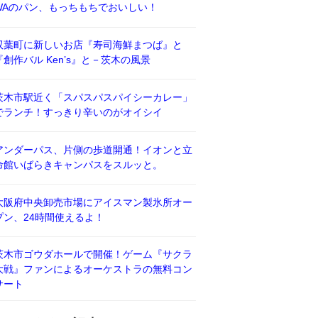
WAのパン、もっちもちでおいしい！
双葉町に新しいお店『寿司海鮮まつば』と
『創作バル Ken’s』と－茨木の風景
茨木市駅近く「スパスパスパイシーカレー」
でランチ！すっきり辛いのがオイシイ
アンダーパス、片側の歩道開通！イオンと立
命館いばらきキャンパスをスルッと。
大阪府中央卸売市場にアイスマン製氷所オー
プン、24時間使えるよ！
茨木市ゴウダホールで開催！ゲーム『サクラ
大戦』ファンによるオーケストラの無料コン
サート