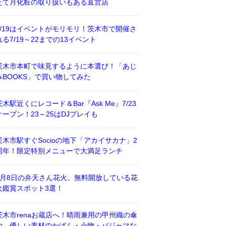
たて月化粧の取り扱いもある直営店
7/19はイベントがモリモリ！茨木市で開催さ
れる7/19～22までの13イベント
茨木市本町で味見するように本選び！「あじ
みBOOKS」で買い物してみた
茨木駅近くにレコード＆Bar『Ask Me』7/23
オープン！23～25はDJプレイも
茨木市駅すぐSocioの地下「アカイサカナ」2
周年！限定特別メニューで大満足ランチ
8月8日の弁天さん花火。無料開放している花
火鑑賞スポット3選！
茨木市renaお蔵店へ！晴雨兼用の甲州織の傘
や、優しい素材のかばん・小物・パジャマな