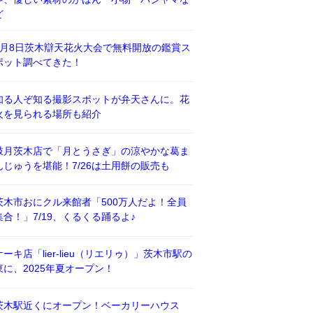
ど
8月8日茨木辯天花火大会で無料開放の鑑賞ス
ポット調べてきた！
知る人ぞ知る撮影スポットが弁天さんに。花
火を見られる場所も紹介
鼓月茨木店で「月とうさぎ」の涼やかな葛ま
んじゅうを堪能！7/26は土用餅の販売も
茨木市おにクル来館者「500万人だよ！全員
集合！」7/19、くるくる踊るよ♪
ケーキ店「lier-lieu（リエリゥ）」茨木市駅の
東に、2025年夏オープン！
茨木駅近くにオープン！ベーカリーハウス