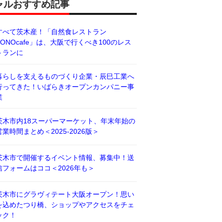
ャルおすすめ記事
すべて茨木産！「自然食レストラン
BONOcafe」は、大阪で行くべき100のレス
トランに
暮らしを支えるものづくり企業・辰巳工業へ
行ってきた！いばらきオープンカンパニー事
業
茨木市内18スーパーマーケット、年末年始の
営業時間まとめ＜2025-2026版＞
茨木市で開催するイベント情報、募集中！送
信フォームはココ＜2026年も＞
茨木市にグラヴィテート大阪オープン！思い
を込めたつり橋、ショップやアクセスをチェ
ック！