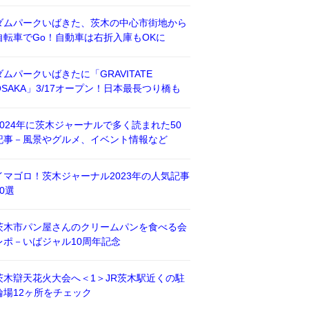
ダムパークいばきた、茨木の中心市街地から
自転車でGo！自動車は右折入庫もOKに
ダムパークいばきたに「GRAVITATE
OSAKA」3/17オープン！日本最長つり橋も
2024年に茨木ジャーナルで多く読まれた50
記事－風景やグルメ、イベント情報など
イマゴロ！茨木ジャーナル2023年の人気記事
50選
茨木市パン屋さんのクリームパンを食べる会
レポ－いばジャル10周年記念
茨木辯天花火大会へ＜1＞JR茨木駅近くの駐
輪場12ヶ所をチェック