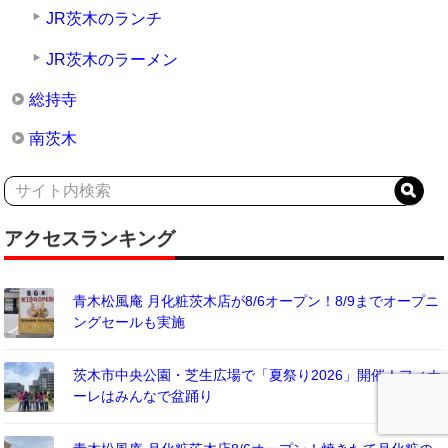
JR茨木のランチ
JR茨木のラーメン
総持寺
南茨木
アクセスランキング
青木松風庵 月化粧茨木店が8/6オープン！8/9までオープニ
ングセールも実施
茨木市中央公園・芝生広場で「夏祭り2026」開催！フィナ
ーレはみんなで盆踊り