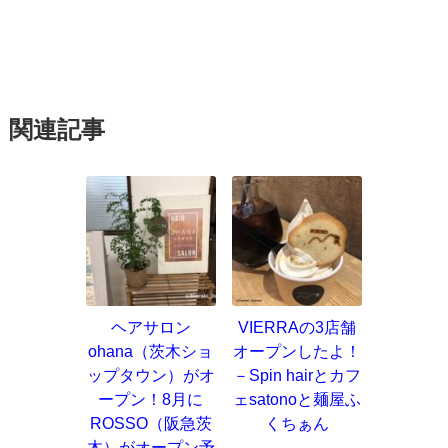
関連記事
ヘアサロン
VIERRAの3店舗
ohana（茨木ショ
オープンしたよ！
ップタウン）がオ
－Spin hairとカフ
ープン！8月に
ェsatonoと麺屋ふ
ROSSO（阪急茨
くちぁん
木）がオープン予