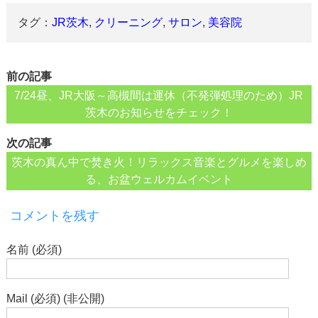
タグ：
JR茨木
,
クリーニング
,
サロン
,
美容院
前の記事
7/24昼、JR大阪～高槻間は運休（不発弾処理のため）JR
茨木のお知らせをチェック！
次の記事
茨木の真ん中で焚き火！リラックス音楽とグルメを楽しめ
る、お盆ウェルカムイベント
コメントを残す
名前 (必須)
Mail (必須) (非公開)