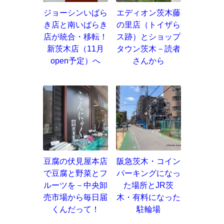
ジョーシンいばら
エディオン茨木藤
き店と南いばらき
の里店（トイザら
店が統合・移転！
ス跡）とショップ
新茨木店（11月
タウン茨木－読者
open予定）へ
さんから
豆腐の伏見屋本店
阪急茨木・コイン
で豆腐と野菜とフ
パーキングになっ
ルーツを－中央卸
た場所とJR茨
売市場から毎日届
木・有料になった
くんだって！
駐輪場