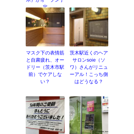
定
マスク下の表情筋
茨木駅近くのヘア
と自粛疲れ、オー
サロンsoie（ソ
ドリー（茨木市駅
ワ）さんがリニュ
前）でケアしな
ーアル！こっち側
い？
はどうなる？