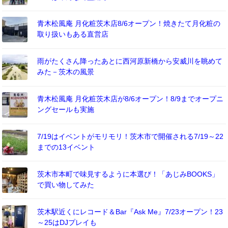
青木松風庵 月化粧茨木店8/6オープン！焼きたて月化粧の
取り扱いもある直営店
雨がたくさん降ったあとに西河原新橋から安威川を眺めて
みた－茨木の風景
青木松風庵 月化粧茨木店が8/6オープン！8/9までオープニ
ングセールも実施
7/19はイベントがモリモリ！茨木市で開催される7/19～22
までの13イベント
茨木市本町で味見するように本選び！「あじみBOOKS」
で買い物してみた
茨木駅近くにレコード＆Bar『Ask Me』7/23オープン！23
～25はDJプレイも