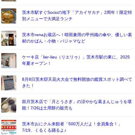
茨木市駅すぐSocioの地下「アカイサカナ」2周年！限定特
別メニューで大満足ランチ
茨木市renaお蔵店へ！晴雨兼用の甲州織の傘や、優しい素
材のかばん・小物・パジャマなど
ケーキ店「lier-lieu（リエリゥ）」茨木市駅の東に、2025
年夏オープン！
8月8日茨木辯天花火大会で無料開放の鑑賞スポット調べて
きた！
鼓月茨木店で「月とうさぎ」の涼やかな葛まんじゅうを堪
能！7/26は土用餅の販売も
茨木市おにクル来館者「500万人だよ！全員集合！」
7/19、くるくる踊るよ♪