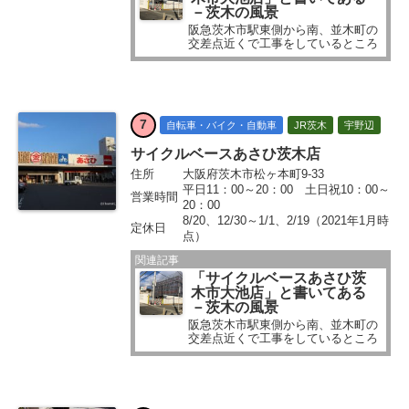
－茨木の風景
阪急茨木市駅東側から南、並木町の
交差点近くで工事をしているところ
がありました。 「バイク店と理髪店
の跡地にサイクルベースあさひ茨木
大池店がオープンするみたいです。
まだ骨組みのみでオープン日は未定
ですが、便利になりそうです...
7
自転車・バイク・自動車
JR茨木
宇野辺
サイクルベースあさひ茨木店
住所
大阪府茨木市松ヶ本町9-33
平日11：00～20：00 土日祝10：00～
営業時間
20：00
8/20、12/30～1/1、2/19（2021年1月時
定休日
点）
関連記事
「サイクルベースあさひ茨
木市大池店」と書いてある
－茨木の風景
阪急茨木市駅東側から南、並木町の
交差点近くで工事をしているところ
がありました。 「バイク店と理髪店
の跡地にサイクルベースあさひ茨木
大池店がオープンするみたいです。
まだ骨組みのみでオープン日は未定
ですが、便利になりそうです...