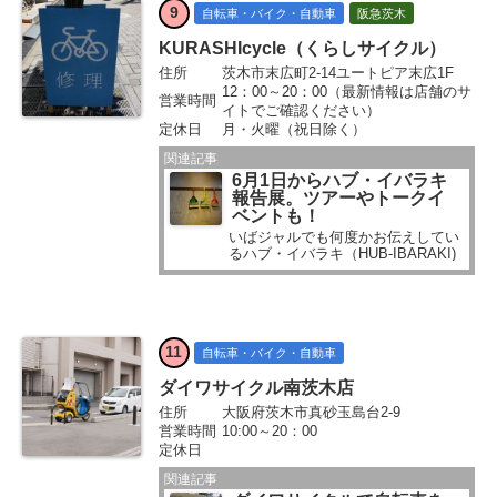
9
自転車・バイク・自動車
阪急茨木
KURASHIcycle（くらしサイクル）
住所
茨木市末広町2-14ユートピア末広1F
12：00～20：00（最新情報は店舗のサ
営業時間
イトでご確認ください）
定休日
月・火曜（祝日除く）
関連記事
6月1日からハブ・イバラキ
報告展。ツアーやトークイ
ベントも！
いばジャルでも何度かお伝えしてい
るハブ・イバラキ（HUB-IBARAKI)
アート・プロジェクト...
11
自転車・バイク・自動車
ダイワサイクル南茨木店
住所
大阪府茨木市真砂玉島台2-9
営業時間
10:00～20：00
定休日
関連記事