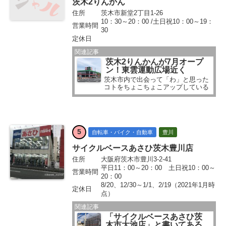
茨木2りんかん
住所
茨木市新堂2丁目1-26
10：30～20：00 /土日祝10：00～19：
営業時間
30
定休日
関連記事
茨木2りんかんが7月オープ
ン！東雲運動広場近く
茨木市内で出会って「わ」と思った
コトをちょこちょこアップしている
茨木ジャーナル。読者さんからも
「こんなんですぅ」とちょこちょこ
投稿をいただいています...
5
自転車・バイク・自動車
豊川
サイクルベースあさひ茨木豊川店
住所
大阪府茨木市豊川3-2-41
平日11：00～20：00 土日祝10：00～
営業時間
20：00
8/20、12/30～1/1、2/19（2021年1月時
定休日
点）
関連記事
「サイクルベースあさひ茨
木市大池店」と書いてある