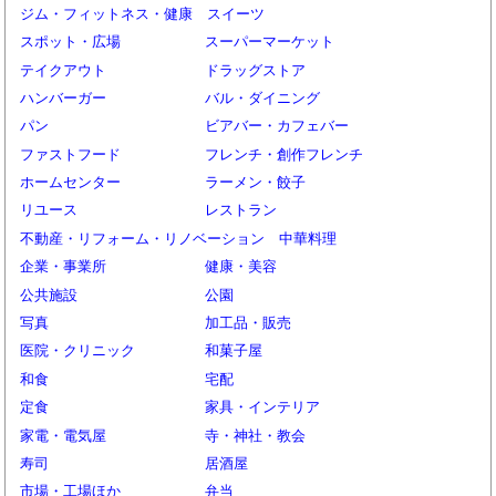
ジム・フィットネス・健康
スイーツ
スポット・広場
スーパーマーケット
テイクアウト
ドラッグストア
ハンバーガー
バル・ダイニング
パン
ビアバー・カフェバー
ファストフード
フレンチ・創作フレンチ
ホームセンター
ラーメン・餃子
リユース
レストラン
不動産・リフォーム・リノベーション
中華料理
企業・事業所
健康・美容
公共施設
公園
写真
加工品・販売
医院・クリニック
和菓子屋
和食
宅配
定食
家具・インテリア
家電・電気屋
寺・神社・教会
寿司
居酒屋
市場・工場ほか
弁当