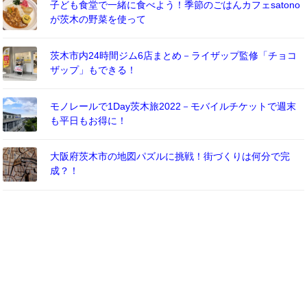
子ども食堂で一緒に食べよう！季節のごはんカフェsatono
が茨木の野菜を使って
茨木市内24時間ジム6店まとめ－ライザップ監修「チョコ
ザップ」もできる！
モノレールで1Day茨木旅2022－モバイルチケットで週末
も平日もお得に！
大阪府茨木市の地図パズルに挑戦！街づくりは何分で完
成？！