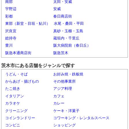
南部
太田・安威
宇野辺
安威
彩都
春日商店街
東部（新堂・目垣・鮎川）
水尾・桑田・平田
沢良宜
真砂・玉櫛・玉島
総持寺
蔵垣内・千里丘
豊川
阪大病院前（春日丘）
阪急本通商店街
阪急茨木
茨木市にある店舗をジャンルで探す
うどん・そば
お好み焼・鉄板焼
からあげ・揚げもの
その他事業所
たこ焼き
アジア料理
イタリアン
カフェ
カラオケ
カレー
クリーニング
ケーキ・洋菓子
コインランドリー
コワーキング・レンタルスペース
コンビニ
ショッピング