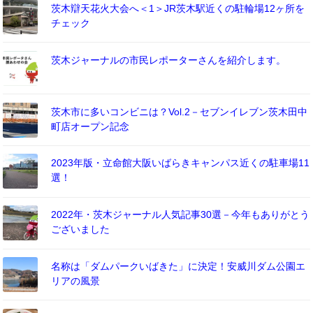
茨木辯天花火大会へ＜1＞JR茨木駅近くの駐輪場12ヶ所を
チェック
茨木ジャーナルの市民レポーターさんを紹介します。
茨木市に多いコンビニは？Vol.2－セブンイレブン茨木田中
町店オープン記念
2023年版・立命館大阪いばらきキャンパス近くの駐車場11
選！
2022年・茨木ジャーナル人気記事30選－今年もありがとう
ございました
名称は「ダムパークいばきた」に決定！安威川ダム公園エ
リアの風景