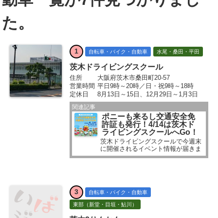
た。
1
自転車・バイク・自動車
水尾・桑田・平田
茨木ドライビングスクール
住所
大阪府茨木市桑田町20-57
営業時間
平日9時～20時／日・祝9時～18時
定休日
8月13日～15日、12月29日～1月3日
関連記事
ポニーも来るし交通安全免
許証も発行！4/14は茨木ド
ライビングスクールへGo！
茨木ドライビングスクールで今週末
に開催されるイベント情報が届きま
した。 お知らせいただいて「あ、そ
ういえば」と気付いたんです。先日
も大きめの交差点で、警察の人が立
っていらっしゃったし…。 「春の交
通安全運動」の時期なんですね...
3
自転車・バイク・自動車
東部（新堂・目垣・鮎川）