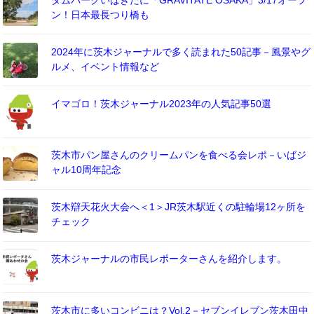
ン！日本最長つり橋も
2024年に茨木ジャーナルで多く読まれた50記事－風景やグ
ルメ、イベント情報など
イマゴロ！茨木ジャーナル2023年の人気記事50選
茨木市パン屋さんのクリームパンを食べる会レポ－いばジ
ャル10周年記念
茨木辯天花火大会へ＜1＞JR茨木駅近くの駐輪場12ヶ所を
チェック
茨木ジャーナルの市民レポーターさんを紹介します。
茨木市に多いコンビニは？Vol.2－セブンイレブン茨木田中