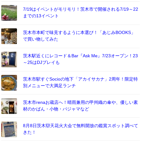
7/19はイベントがモリモリ！茨木市で開催される7/19～22
までの13イベント
茨木市本町で味見するように本選び！「あじみBOOKS」
で買い物してみた
茨木駅近くにレコード＆Bar『Ask Me』7/23オープン！23
～25はDJプレイも
茨木市駅すぐSocioの地下「アカイサカナ」2周年！限定特
別メニューで大満足ランチ
茨木市renaお蔵店へ！晴雨兼用の甲州織の傘や、優しい素
材のかばん・小物・パジャマなど
8月8日茨木辯天花火大会で無料開放の鑑賞スポット調べて
きた！