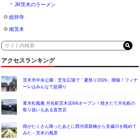
JR茨木のラーメン
総持寺
南茨木
アクセスランキング
茨木市中央公園・芝生広場で「夏祭り2026」開催！フィナ
ーレはみんなで盆踊り
青木松風庵 月化粧茨木店8/6オープン！焼きたて月化粧の
取り扱いもある直営店
雨がたくさん降ったあとに西河原新橋から安威川を眺めて
みた－茨木の風景