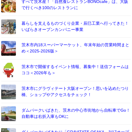
すべて茨木産！「自然食レストランBONOcafe」は、大阪
で行くべき100のレストランに
暮らしを支えるものづくり企業・辰巳工業へ行ってきた！
いばらきオープンカンパニー事業
茨木市内18スーパーマーケット、年末年始の営業時間まと
め＜2025-2026版＞
茨木市で開催するイベント情報、募集中！送信フォームは
ココ＜2026年も＞
茨木市にグラヴィテート大阪オープン！思いを込めたつり
橋、ショップやアクセスをチェック！
ダムパークいばきた、茨木の中心市街地から自転車でGo！
自動車は右折入庫もOKに
ダムパークいばきたに「GRAVITATE OSAKA」3/17オープ