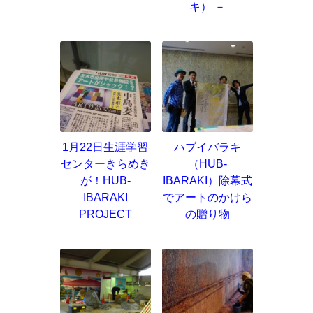
キ） －
1月22日生涯学習
ハブイバラキ
センターきらめき
（HUB-
が！HUB-
IBARAKI）除幕式
IBARAKI
でアートのかけら
PROJECT
の贈り物