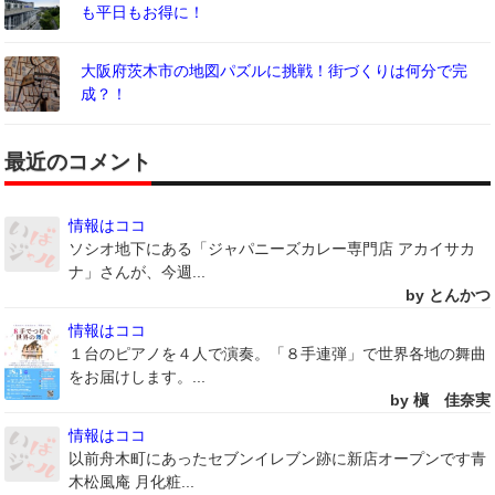
も平日もお得に！
大阪府茨木市の地図パズルに挑戦！街づくりは何分で完
成？！
最近のコメント
情報はココ
ソシオ地下にある「ジャパニーズカレー専門店 アカイサカ
ナ」さんが、今週...
by とんかつ
情報はココ
１台のピアノを４人で演奏。「８手連弾」で世界各地の舞曲
をお届けします。...
by 槇 佳奈実
情報はココ
以前舟木町にあったセブンイレブン跡に新店オープンです青
木松風庵 月化粧...