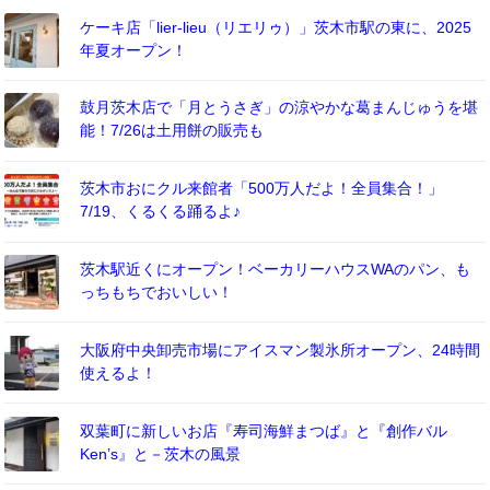
ケーキ店「lier-lieu（リエリゥ）」茨木市駅の東に、2025
年夏オープン！
鼓月茨木店で「月とうさぎ」の涼やかな葛まんじゅうを堪
能！7/26は土用餅の販売も
茨木市おにクル来館者「500万人だよ！全員集合！」
7/19、くるくる踊るよ♪
茨木駅近くにオープン！ベーカリーハウスWAのパン、も
っちもちでおいしい！
大阪府中央卸売市場にアイスマン製氷所オープン、24時間
使えるよ！
双葉町に新しいお店『寿司海鮮まつば』と『創作バル
Ken’s』と－茨木の風景