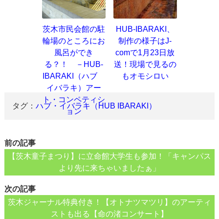
茨木市民会館の駐
HUB-IBARAKI、
輪場のところにお
制作の様子はJ-
風呂ができ
comで1月23日放
る？！ －HUB-
送！現場で見るの
IBARAKI（ハブ
もオモシロい
イバラキ）アー
ト・コンペティシ
タグ：
ハブ・イバラキ（HUB IBARAKI）
ョン
前の記事
【茨木童子まつり】に立命館大学生も参加！「キャンパス
より先に来ちゃいましたぁ」
次の記事
茨木ジャーナル特典付き！【オトナツマツリ】のアーティ
ストも出る【命の渚コンサート】