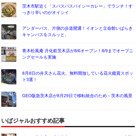
茨木市駅近く「スパスパスパイシーカレー」でランチ！す
っきり辛いのがオイシイ
アンダーパス、片側の歩道開通！イオンと立命館いばらき
キャンパスをスルッと。
青木松風庵 月化粧茨木店が8/6オープン！8/9までオープニ
ングセールも実施
8月8日の弁天さん花火。無料開放している花火鑑賞スポッ
ト3選！
GEO阪急茨木店が8月29日で移転統合のため－茨木の風景
いばジャルおすすめ記事