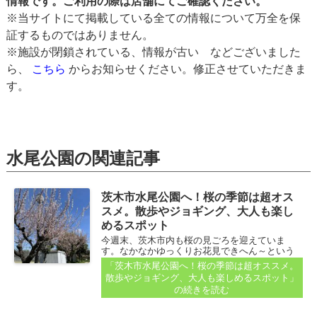
情報です。ご利用の際は店舗にてご確認ください。
※当サイトにて掲載している全ての情報について万全を保
証するものではありません。
※施設が閉鎖されている、情報が古い などございました
ら、
こちら
からお知らせください。修正させていただきま
す。
水尾公園の関連記事
茨木市水尾公園へ！桜の季節は超オス
スメ。散歩やジョギング、大人も楽し
めるスポット
今週末、茨木市内も桜の見ごろを迎えていま
す。なかなかゆっくりお花見できへん～という
人も、外を歩くとあちこちで桜を楽しめるの
「茨木市水尾公園へ！桜の季節は超オススメ。
も、茨木のイイところかななんて思いながら歩
散歩やジョギング、大人も楽しめるスポット」
いています...
の続きを読む