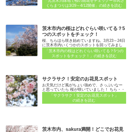
「元茨木川緑地で桜の開花をチェックー市民さ
くらまつりは3/29～4/12開催」
の続きを読む
茨木市内の桜はどれぐらい咲いてる？5
つのスポットをチェック！
桜、ちらほら咲き始めていますね。3月23～24日
に茨木市内いくつかのスポットを回ってみまし
た。桜の開花の様子を紹介しますね。 お花見の
「茨木市内の桜はどれぐらい咲いてる？5つの
予定をたてている方、どこかいいお花見のスポ
スポットをチェック！」
の続きを読む
ットあるかなぁと考え中の方の参考に…なるか
なぁ...
サクラサク！安定のお花見スポット
お天気だけど風がちょい強めで、さっぶいなー
と思っていたら 桜が咲いていました！ ちら・・
ほら・・ではなく、けっこう咲いているので、
「サクラサク！安定のお花見スポット」
もう何日か前に咲いたんだろうと思います。 相
の続きを読む
変わらず、キレイだぁ...
茨木市内、sakura満開！どこでお花見