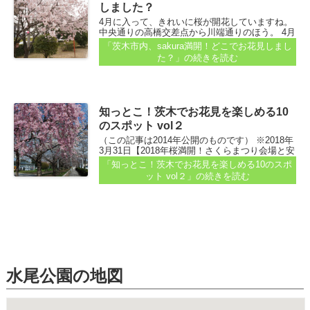
しました？
4月に入って、きれいに桜が開花していますね。
中央通りの高橋交差点から川端通りのほう。 4月
1日から10日までのあいだ、元茨木川緑地で「茨
「茨木市内、sakura満開！どこでお花見しまし
木市民さくらまつり」が開催されているので、
た？」
の続きを読む
たくさんの人で賑わっています...
知っとこ！茨木でお花見を楽しめる10
のスポット vol２
（この記事は2014年公開のものです） ※2018年
3月31日【2018年桜満開！さくらまつり会場と安
威川沿い、歩いてみた...
「知っとこ！茨木でお花見を楽しめる10のスポ
ット vol２」
の続きを読む
水尾公園の地図