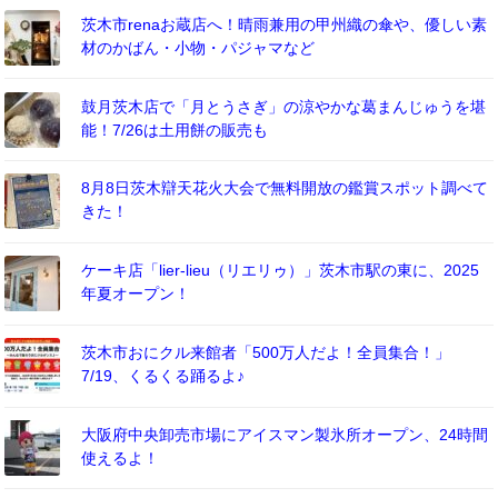
茨木市renaお蔵店へ！晴雨兼用の甲州織の傘や、優しい素
材のかばん・小物・パジャマなど
鼓月茨木店で「月とうさぎ」の涼やかな葛まんじゅうを堪
能！7/26は土用餅の販売も
8月8日茨木辯天花火大会で無料開放の鑑賞スポット調べて
きた！
ケーキ店「lier-lieu（リエリゥ）」茨木市駅の東に、2025
年夏オープン！
茨木市おにクル来館者「500万人だよ！全員集合！」
7/19、くるくる踊るよ♪
大阪府中央卸売市場にアイスマン製氷所オープン、24時間
使えるよ！