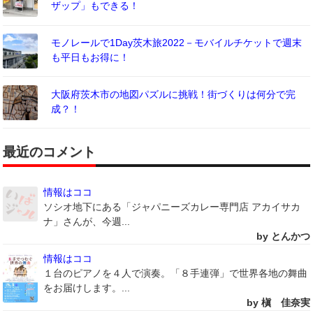
ザップ」もできる！
モノレールで1Day茨木旅2022－モバイルチケットで週末
も平日もお得に！
大阪府茨木市の地図パズルに挑戦！街づくりは何分で完
成？！
最近のコメント
情報はココ
ソシオ地下にある「ジャパニーズカレー専門店 アカイサカ
ナ」さんが、今週...
by とんかつ
情報はココ
１台のピアノを４人で演奏。「８手連弾」で世界各地の舞曲
をお届けします。...
by 槇 佳奈実