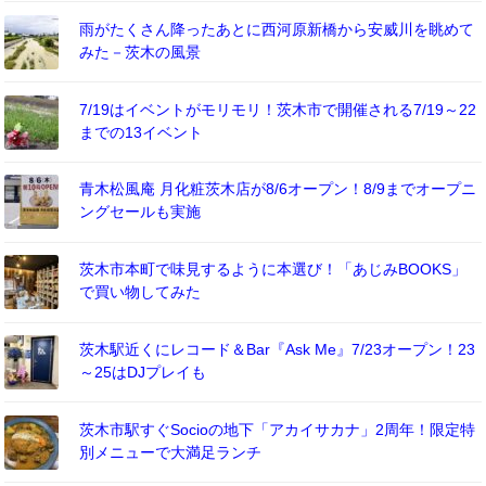
雨がたくさん降ったあとに西河原新橋から安威川を眺めて
みた－茨木の風景
7/19はイベントがモリモリ！茨木市で開催される7/19～22
までの13イベント
青木松風庵 月化粧茨木店が8/6オープン！8/9までオープニ
ングセールも実施
茨木市本町で味見するように本選び！「あじみBOOKS」
で買い物してみた
茨木駅近くにレコード＆Bar『Ask Me』7/23オープン！23
～25はDJプレイも
茨木市駅すぐSocioの地下「アカイサカナ」2周年！限定特
別メニューで大満足ランチ