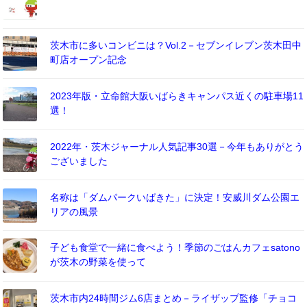
茨木市に多いコンビニは？Vol.2－セブンイレブン茨木田中
町店オープン記念
2023年版・立命館大阪いばらきキャンパス近くの駐車場11
選！
2022年・茨木ジャーナル人気記事30選－今年もありがとう
ございました
名称は「ダムパークいばきた」に決定！安威川ダム公園エ
リアの風景
子ども食堂で一緒に食べよう！季節のごはんカフェsatono
が茨木の野菜を使って
茨木市内24時間ジム6店まとめ－ライザップ監修「チョコ