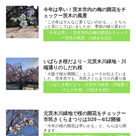
今年は早い！茨木市内の梅の開花をチ
ェックー茨木の風景
「この冬はそんなに寒くないのかも…」とちら
っと耳にしてはいましたが、季節の移り変わり
は早いのかも...
「今年は早い！茨木市内の梅の開花をチェック
ー茨木の風景」
の続きを読む
いばらき桜だより－元茨木川緑地・川
端通りのしだれ桜
「大阪で桜が満開に」とニュースが伝えていま
した。茨木市でも、市民さくらまつりの通り抜
けが明日3月29日から始まります...
「いばらき桜だより－元茨木川緑地・川端通り
のしだれ桜」
の続きを読む
元茨木川緑地で桜の開花をチェックー
市民さくらまつりは3/29～4/12開催
「今年の桜の開花は早いかも」と、ちらほら聞
きます...