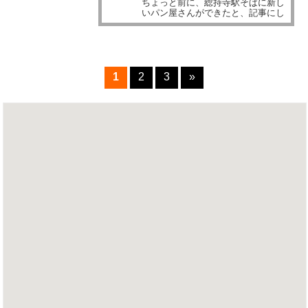
ちょっと前に、総持寺駅そばに新し
いパン屋さんができたと、記事にし
ました。 【阪急総持寺駅そばで新し
いパン屋さんopen！】の記事参照...
1
2
3
»