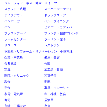
ジム・フィットネス・健康
スイーツ
スポット・広場
スーパーマーケット
テイクアウト
ドラッグストア
ハンバーガー
バル・ダイニング
パン
ビアバー・カフェバー
ファストフード
フレンチ・創作フレンチ
ホームセンター
ラーメン・餃子
リユース
レストラン
不動産・リフォーム・リノベーション
中華料理
企業・事業所
健康・美容
公共施設
公園
写真
加工品・販売
医院・クリニック
和菓子屋
和食
宅配
定食
家具・インテリア
家電・電気屋
寺・神社・教会
寿司
居酒屋
市場・工場ほか
弁当