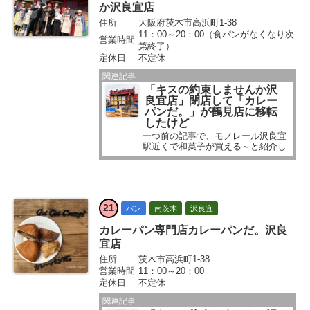
か沢良宜店
住所
大阪府茨木市高浜町1-38
11：00～20：00（食パンがなくなり次
営業時間
第終了）
定休日
不定休
関連記事
「キスの約束しませんか沢
良宜店」閉店して「カレー
パンだ。」が鶴見店に移転
したけど
一つ前の記事で、モノレール沢良宜
駅近くで和菓子が買える～と紹介し
ました。 モノレール沢良宜駅の近く
では、ほかにも読者さんから投稿を
いただいている場所があります...
21
パン
南茨木
沢良宜
カレーパン専門店カレーパンだ。沢良
宜店
住所
茨木市高浜町1-38
営業時間
11：00～20：00
定休日
不定休
関連記事