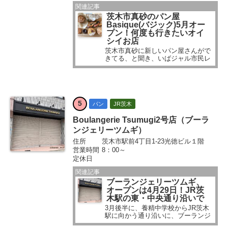
関連記事
茨木市真砂のパン屋
Basique(バジック)5月オー
プン！何度も行きたいオイ
シイお店
茨木市真砂に新しいパン屋さんがで
きてる、と聞き、いばジャル市民レ
ポーターが出かけました。 読者さん
からも投稿をいただいていました...
5
パン
JR茨木
Boulangerie Tsumugi2号店（ブーラ
ンジェリーツムギ）
住所
茨木市駅前4丁目1-23光徳ビル１階
営業時間
8：00～
定休日
関連記事
ブーランジェリーツムギ、
オープンは4月29日！JR茨
木駅の東・中央通り沿いで
3月後半に、養精中学校からJR茨木
駅に向かう通り沿いに、ブーランジ
ェリーTsumugi（ツムギ）さんの2号