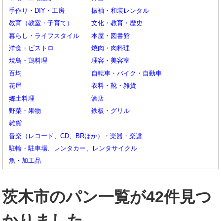
手作り・DIY・工房
振袖・和装レンタル
教育（教室・子育て）
文化・教育・歴史
暮らし・ライフスタイル
本屋・図書館
洋食・ビストロ
焼肉・肉料理
焼鳥・鶏料理
理容・美容室
百均
自転車・バイク・自動車
花屋
衣料・靴・雑貨
郷土料理
酒店
野菜・果物
鉄板・グリル
雑貨
音楽（レコード、CD、BRほか）・楽器・楽譜
駐輪・駐車場、レンタカー、レンタサイクル
魚・加工品
茨木市のパン一覧が42件見つ
かりました。