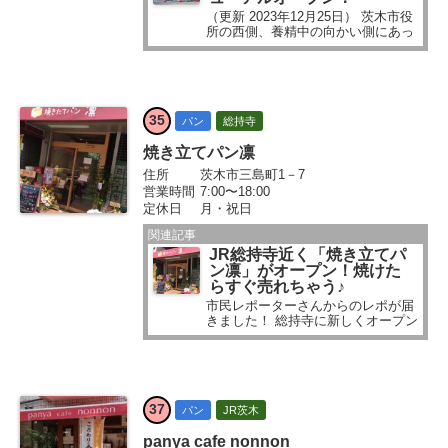
（更新 2023年12月25日） 茨木市役
所の西側、養精中の向かい側にあっ
たパン屋「ベーカリーK2」さん。
お店の建て替え工事で、いったんお
休みになっていました...
35
パン
総持寺
焼き立てパン凛
住所
茨木市三島町1－7
営業時間
7:00〜18:00
定休日
月・祝日
関連記事
JR総持寺近く「焼き立てパ
ン凛」がオープン！焼けた
らすぐ売れちゃう♪
市民レポーターさんからのレポが届
きました！ 総持寺に新しくオープン
したお店について、市民レポーター
ぱんちゃんによるパン店記事をどう
ぞ～...
37
パン
JR茨木
panya cafe nonnon