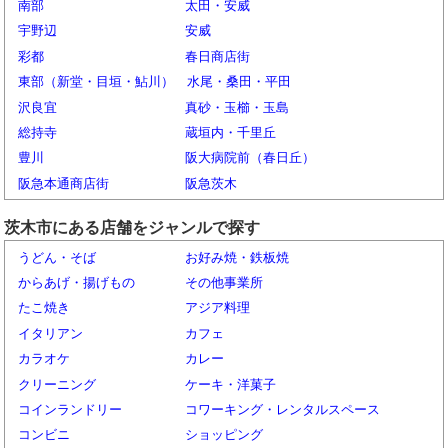
南部
太田・安威
宇野辺
安威
彩都
春日商店街
東部（新堂・目垣・鮎川）
水尾・桑田・平田
沢良宜
真砂・玉櫛・玉島
総持寺
蔵垣内・千里丘
豊川
阪大病院前（春日丘）
阪急本通商店街
阪急茨木
茨木市にある店舗をジャンルで探す
うどん・そば
お好み焼・鉄板焼
からあげ・揚げもの
その他事業所
たこ焼き
アジア料理
イタリアン
カフェ
カラオケ
カレー
クリーニング
ケーキ・洋菓子
コインランドリー
コワーキング・レンタルスペース
コンビニ
ショッピング