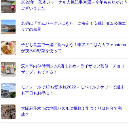
2022年・茨木ジャーナル人気記事30選－今年もありがとう
ございました
名称は「ダムパークいばきた」に決定！安威川ダム公園エ
リアの風景
子ども食堂で一緒に食べよう！季節のごはんカフェsatono
が茨木の野菜を使って
茨木市内24時間ジム6店まとめ－ライザップ監修「チョコ
ザップ」もできる！
モノレールで1Day茨木旅2022－モバイルチケットで週末
も平日もお得に！
大阪府茨木市の地図パズルに挑戦！街づくりは何分で完
成？！