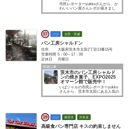
市民レポーターyukkoさんから、か
わいいパン屋さんレポが届きまし
た！ 茨木市紫明園の静かな住宅街に
あるHALOというお店です。 yukko
さんレポに続いて、 ・アクセス方法
・コインパーキング についてもお伝
えします～...
17
パン
太田・安威
パン工房シャルドン
住所
大阪府茨木市太田2丁目13番15号
営業時間
5：00～17：00
定休日
月曜日
関連記事
茨木市のパン工房シャルド
ンの焼き菓子、EXPO2025
オマーン館で販売中！
いばジャルの市民レポーターyukko
さんから、茨木市太田にある人気の
パン工房シャルドンさんへ出かけた
レポが届きました...
19
パン
南茨木
沢良宜
高級食パン専門店 キスの約束しません