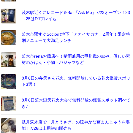
茨木駅近くにレコード＆Bar『Ask Me』7/23オープン！23
～25はDJプレイも
茨木市駅すぐSocioの地下「アカイサカナ」2周年！限定特
別メニューで大満足ランチ
茨木市renaお蔵店へ！晴雨兼用の甲州織の傘や、優しい素
材のかばん・小物・パジャマなど
8月8日の弁天さん花火。無料開放している花火鑑賞スポッ
ト3選！
8月8日茨木辯天花火大会で無料開放の鑑賞スポット調べて
きた！
鼓月茨木店で「月とうさぎ」の涼やかな葛まんじゅうを堪
能！7/26は土用餅の販売も