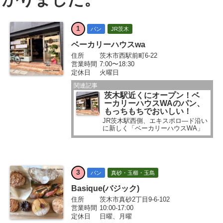
1
パン
JR茨木
ベーカリーハウスwa
住所
茨木市西駅前町6-22
営業時間
7:00〜18:30
定休日
火曜日
関連記事
茨木駅近くにオープン！ベ
ーカリーハウスWAのパン、
もっちもちでおいしい！
JR茨木駅西側、エキスポロ―ド沿い
に新しく「ベーカリーハウスWA」
がオープンしました。 もともと
「RYUHEI（リューヘイ）」さんが
あった場所です。 いばジャル市民レ
ポーターさんが「行ってきまし
た！」と、教えてくれています...
3
パン
真砂・玉櫛・玉島
Basique(バジック)
住所
茨木市真砂2丁目9-6-102
営業時間
10:00-17:00
定休日
日曜、月曜