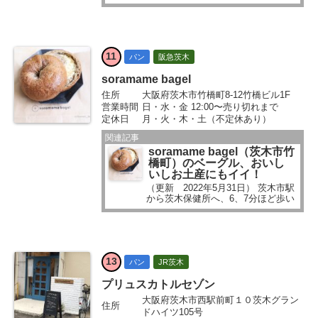
てくれています。 素材をしっかり選
んで、優しいパンを作る「ベーカリ
ーTeru」というお店です...
11
パン
阪急茨木
soramame bagel
住所
大阪府茨木市竹橋町8-12竹橋ビル1F
営業時間
日・水・金 12:00〜売り切れまで
定休日
月・火・木・土（不定休あり）
関連記事
soramame bagel（茨木市竹
橋町）のベーグル、おいし
いしお土産にもイイ！
（更新 2022年5月31日） 茨木市駅
から茨木保健所へ、6、7分ほど歩い
たところにベーグル屋さんができま
したよ～と、読者さんから投稿をい
ただいていました...
13
パン
JR茨木
プリュスカトルセゾン
大阪府茨木市西駅前町１０茨木グラン
住所
ドハイツ105号