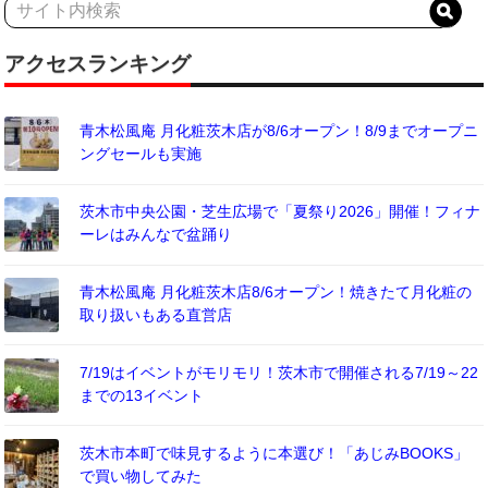
アクセスランキング
青木松風庵 月化粧茨木店が8/6オープン！8/9までオープニ
ングセールも実施
茨木市中央公園・芝生広場で「夏祭り2026」開催！フィナ
ーレはみんなで盆踊り
青木松風庵 月化粧茨木店8/6オープン！焼きたて月化粧の
取り扱いもある直営店
7/19はイベントがモリモリ！茨木市で開催される7/19～22
までの13イベント
茨木市本町で味見するように本選び！「あじみBOOKS」
で買い物してみた