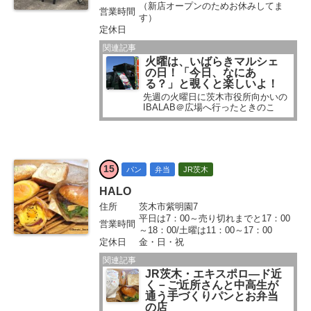
（新店オープンのためお休みしてま
営業時間
す）
定休日
関連記事
火曜は、いばらきマルシェ
の日！「今日、なにあ
る？」と覗くと楽しいよ！
先週の火曜日に茨木市役所向かいの
IBALAB＠広場へ行ったときのこ
と。 下の広場のマルシェへ出かけ
て、そのまま上の芝生広場へも寄っ
てみました。 毎週火曜日に、野菜や
茨木市内のおいしいものを販売する
「いばらきマルシェ」が開催されて
15
いるんです...
パン
弁当
JR茨木
HALO
住所
茨木市紫明園7
平日は7：00～売り切れまでと17：00
営業時間
～18：00/土曜は11：00～17：00
定休日
金・日・祝
関連記事
JR茨木・エキスポロ―ド近
く－ご近所さんと中高生が
通う手づくりパンとお弁当
の店