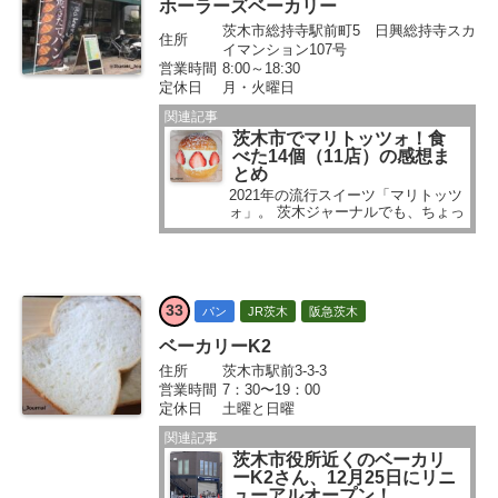
ホーラーズベーカリー
茨木市総持寺駅前町5 日興総持寺スカ
住所
イマンション107号
営業時間
8:00～18:30
定休日
月・火曜日
関連記事
茨木市でマリトッツォ！食
べた14個（11店）の感想ま
とめ
2021年の流行スイーツ「マリトッツ
ォ」。 茨木ジャーナルでも、ちょっ
と前にマリトッツォを食べた～と記
事にしています。 いろんな人の「マ
リトッツォ、おいしいですよね」の
声も届いたしおいしかったし。 ほか
のマリトッツォも食べてみたい気分
33
になりました...
パン
JR茨木
阪急茨木
ベーカリーK2
住所
茨木市駅前3-3-3
営業時間
7：30〜19：00
定休日
土曜と日曜
関連記事
茨木市役所近くのベーカリ
ーK2さん、12月25日にリニ
ューアルオープン！