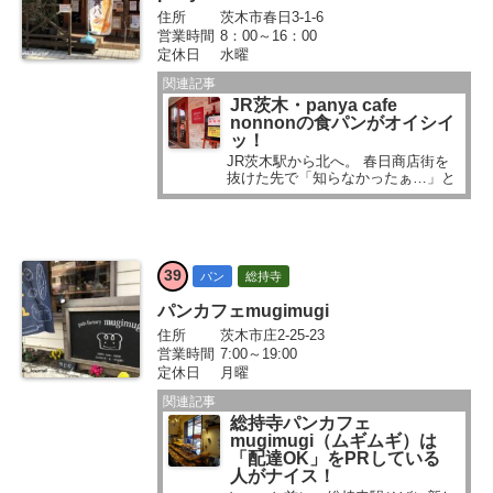
住所
茨木市春日3-1-6
営業時間
8：00～16：00
定休日
水曜
関連記事
JR茨木・panya cafe
nonnonの食パンがオイシイ
ッ！
JR茨木駅から北へ。 春日商店街を
抜けた先で「知らなかったぁ…」と
いう情報をいただきました...
39
パン
総持寺
パンカフェmugimugi
住所
茨木市庄2-25-23
営業時間
7:00～19:00
定休日
月曜
関連記事
総持寺パンカフェ
mugimugi（ムギムギ）は
「配達OK」をPRしている
人がナイス！