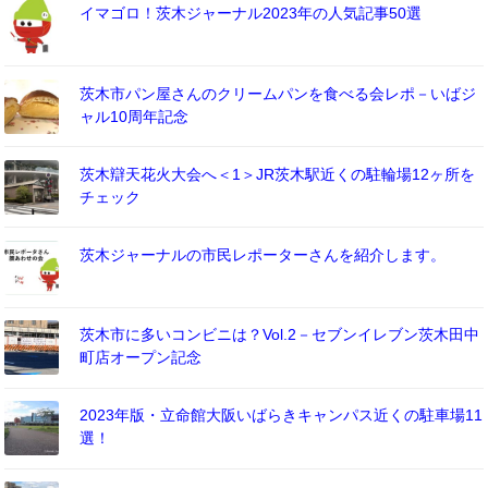
イマゴロ！茨木ジャーナル2023年の人気記事50選
茨木市パン屋さんのクリームパンを食べる会レポ－いばジ
ャル10周年記念
茨木辯天花火大会へ＜1＞JR茨木駅近くの駐輪場12ヶ所を
チェック
茨木ジャーナルの市民レポーターさんを紹介します。
茨木市に多いコンビニは？Vol.2－セブンイレブン茨木田中
町店オープン記念
2023年版・立命館大阪いばらきキャンパス近くの駐車場11
選！