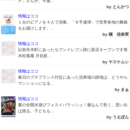
ナ」さんが、今週...
by とんかつ
情報はココ
１台のピアノを４人で演奏。「８手連弾」で世界各地の舞曲
をお届けします。...
by 槇 佳奈実
情報はココ
以前舟木町にあったセブンイレブン跡に新店オープンです青
木松風庵 月化粧...
by ヤスケムシ
情報はココ
春日のプチプランス付近にあった洗車場の跡地は、どうやら
マンションになる...
by まぁ
情報はココ
夏の全開水遊びフェスイバラッシュ！服なんて乾く。思い出
は残る。子どもも...
by うえぽん