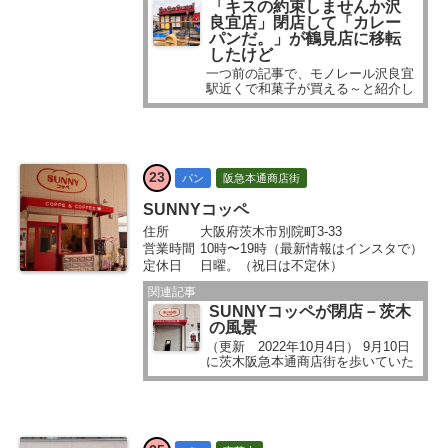
「キスの約束しませんか沢
良宜店」閉店して「カレー
パンだ。」が鶴見店に移転
したけど
一つ前の記事で、モノレール沢良宜
駅近くで和菓子が買える～と紹介し
ました。 モノレール沢良宜駅の近く
では、ほかにも読者さんから投稿を
いただいている場所があります...
23
パン
阪急本通商店街
SUNNYコッペ
住所
大阪府茨木市別院町3-33
営業時間
10時〜19時（最新情報はインスタで）
定休日
日曜。（祝日は不定休）
関連記事
SUNNYコッペが閉店－茨木
の風景
（更新 2022年10月4日） 9月10日
に茨木阪急本通商店街を歩いていた
ら、 閉店のお知らせが出ていまし
た。 コッペパンの店「SUNNYコッ
ペ」さんのところ。9月9日（金）で
閉店、と書いてあります...