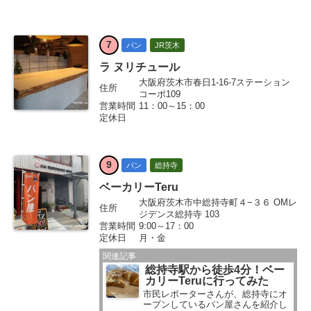
店ができるとお伝えしていました。
じゃーん♪ 看板も設置されていまし
た。 上の写真は、4月23日に通った
ときのもの...
7
パン
JR茨木
ラ ヌリチュール
大阪府茨木市春日1-16-7ステーション
住所
コーポ109
営業時間
11：00～15：00
定休日
9
パン
総持寺
ベーカリーTeru
大阪府茨木市中総持寺町４−３６ OMレ
住所
ジデンス総持寺 103
営業時間
9:00～17：00
定休日
月・金
関連記事
総持寺駅から徒歩4分！ベー
カリーTeruに行ってみた
市民レポーターさんが、総持寺にオ
ープンしているパン屋さんを紹介し