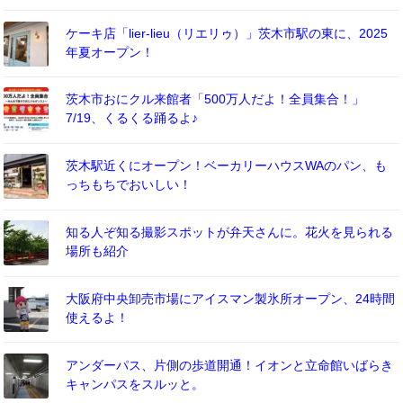
ケーキ店「lier-lieu（リエリゥ）」茨木市駅の東に、2025
年夏オープン！
茨木市おにクル来館者「500万人だよ！全員集合！」
7/19、くるくる踊るよ♪
茨木駅近くにオープン！ベーカリーハウスWAのパン、も
っちもちでおいしい！
知る人ぞ知る撮影スポットが弁天さんに。花火を見られる
場所も紹介
大阪府中央卸売市場にアイスマン製氷所オープン、24時間
使えるよ！
アンダーパス、片側の歩道開通！イオンと立命館いばらき
キャンパスをスルッと。