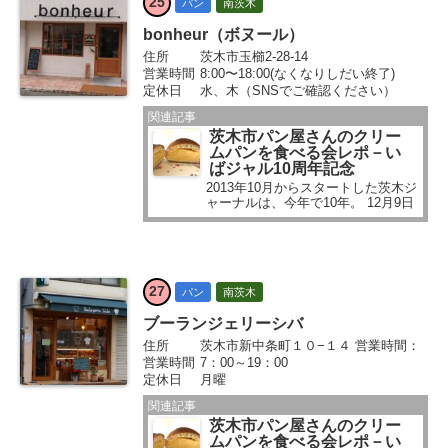
25
パン
南茨木
bonheur（ボヌール）
住所
茨木市玉櫛2-28-14
営業時間
8:00〜18:00(なくなりしだい終了)
定休日
水、木（SNSでご確認ください）
関連記事
茨木市パン屋さんのクリー
ムパンを食べる会レポ－い
ばジャル10周年記念
2013年10月からスタートした茨木ジ
ャーナルは、今年で10年。 12月9日
（土）に、読者さんとも楽しめたら
いいなぁと記念のイベントを実施し
ました。 ■2023年12月3日に案内し
ています...
27
パン
南茨木
ブーランジェリーシバ
住所
茨木市新中条町１０−１４ 営業時間：
営業時間
7：00～19：00
定休日
月曜
関連記事
茨木市パン屋さんのクリー
ムパンを食べる会レポ－い