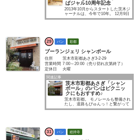
ばジャル10周年記念
2013年10月からスタートした茨木ジ
ャーナルは、今年で10年。 12月9日
（土）に、読者さんとも楽しめたら
いいなぁと記念のイベントを実施し
ました。 ■2023年12月3日に案内し
ています...
29
パン
彩都
ブーランジェリ シャンボール
住所
茨木市彩都あさぎ3-2-29
営業時間
7:00～20:00（売り切れ次第終了）
定休日
火曜
関連記事
茨木市彩都あさぎ「シャン
ボール」のパンはピクニッ
クにもおすすめ♪
茨木市彩都。 モノレールも整備され
たし、道路もびゅんっ！と繋がって
いて便利ですよね。 2004年にでき
た彩都西小学校と、そのちょっとあ
とにできた彩都西中学校のすぐそば
に、おいしいパン屋さんがありま
す。 ここ...
31
パン
総持寺