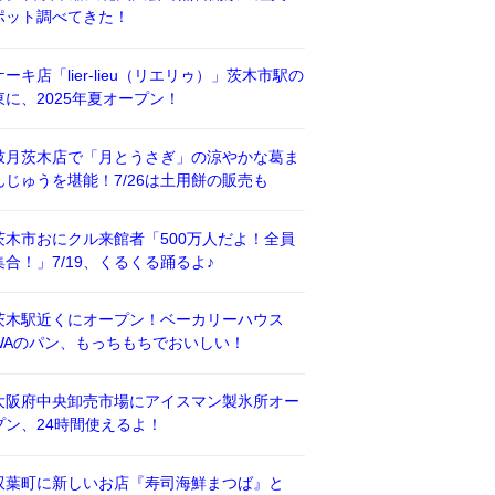
ポット調べてきた！
ケーキ店「lier-lieu（リエリゥ）」茨木市駅の
東に、2025年夏オープン！
鼓月茨木店で「月とうさぎ」の涼やかな葛ま
んじゅうを堪能！7/26は土用餅の販売も
茨木市おにクル来館者「500万人だよ！全員
集合！」7/19、くるくる踊るよ♪
茨木駅近くにオープン！ベーカリーハウス
WAのパン、もっちもちでおいしい！
大阪府中央卸売市場にアイスマン製氷所オー
プン、24時間使えるよ！
双葉町に新しいお店『寿司海鮮まつば』と