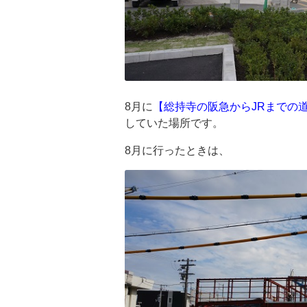
8月に
【総持寺の阪急からJRまでの
していた場所です。
8月に行ったときは、