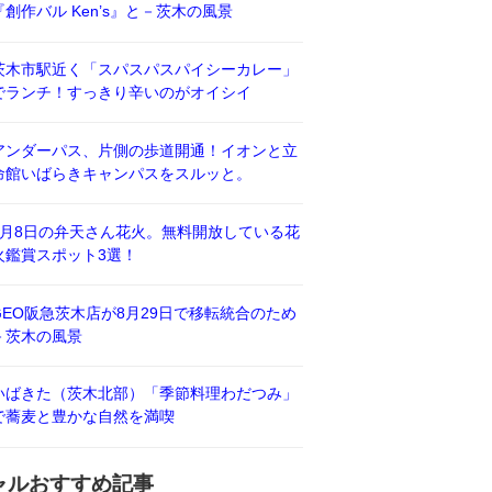
『創作バル Ken’s』と－茨木の風景
茨木市駅近く「スパスパスパイシーカレー」
でランチ！すっきり辛いのがオイシイ
アンダーパス、片側の歩道開通！イオンと立
命館いばらきキャンパスをスルッと。
8月8日の弁天さん花火。無料開放している花
火鑑賞スポット3選！
GEO阪急茨木店が8月29日で移転統合のため
－茨木の風景
いばきた（茨木北部）「季節料理わだつみ」
で蕎麦と豊かな自然を満喫
ャルおすすめ記事