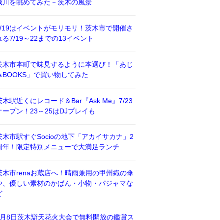
威川を眺めてみた－茨木の風景
7/19はイベントがモリモリ！茨木市で開催さ
れる7/19～22までの13イベント
茨木市本町で味見するように本選び！「あじ
みBOOKS」で買い物してみた
茨木駅近くにレコード＆Bar『Ask Me』7/23
オープン！23～25はDJプレイも
茨木市駅すぐSocioの地下「アカイサカナ」2
周年！限定特別メニューで大満足ランチ
茨木市renaお蔵店へ！晴雨兼用の甲州織の傘
や、優しい素材のかばん・小物・パジャマな
ど
8月8日茨木辯天花火大会で無料開放の鑑賞ス