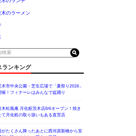
茨木のランチ
茨木のラーメン
寺
木
スランキング
茨木市中央公園・芝生広場で「夏祭り2026」
開催！フィナーレはみんなで盆踊り
青木松風庵 月化粧茨木店8/6オープン！焼き
たて月化粧の取り扱いもある直営店
雨がたくさん降ったあとに西河原新橋から安