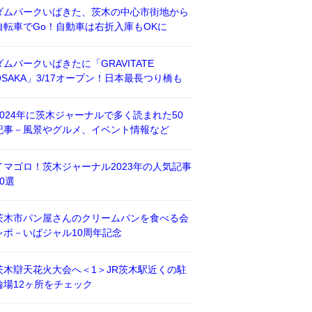
ダムパークいばきた、茨木の中心市街地から
自転車でGo！自動車は右折入庫もOKに
ダムパークいばきたに「GRAVITATE
OSAKA」3/17オープン！日本最長つり橋も
2024年に茨木ジャーナルで多く読まれた50
記事－風景やグルメ、イベント情報など
イマゴロ！茨木ジャーナル2023年の人気記事
50選
茨木市パン屋さんのクリームパンを食べる会
レポ－いばジャル10周年記念
茨木辯天花火大会へ＜1＞JR茨木駅近くの駐
輪場12ヶ所をチェック