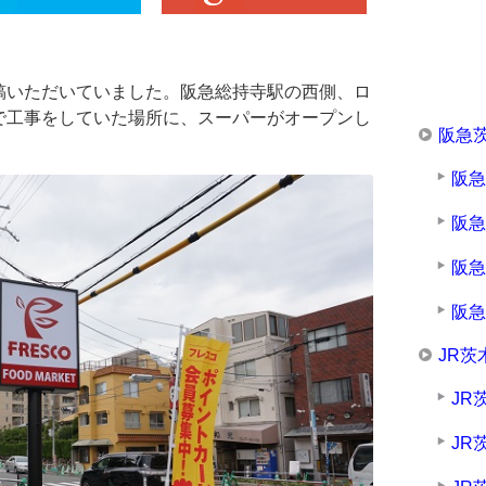
稿いただいていました。阪急総持寺駅の西側、ロ
で工事をしていた場所に、スーパーがオープンし
阪急
阪
阪
阪
阪
JR茨
JR
JR