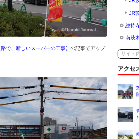
JR
JR
総持
南茨
道路で、新しいスーパーの工事】
の記事でアップ
アクセ