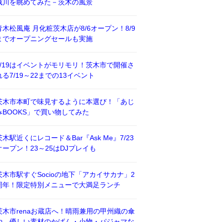
威川を眺めてみた－茨木の風景
青木松風庵 月化粧茨木店が8/6オープン！8/9
までオープニングセールも実施
7/19はイベントがモリモリ！茨木市で開催さ
れる7/19～22までの13イベント
茨木市本町で味見するように本選び！「あじ
みBOOKS」で買い物してみた
茨木駅近くにレコード＆Bar『Ask Me』7/23
オープン！23～25はDJプレイも
茨木市駅すぐSocioの地下「アカイサカナ」2
周年！限定特別メニューで大満足ランチ
茨木市renaお蔵店へ！晴雨兼用の甲州織の傘
や、優しい素材のかばん・小物・パジャマな