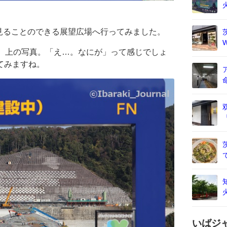
見ることのできる展望広場へ行ってみました。
が、上の写真。「え…。なにが」って感じでしょ
てみますね。
いばジ