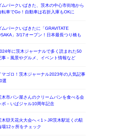
ダムパークいばきた、茨木の中心市街地から
自転車でGo！自動車は右折入庫もOKに
ダムパークいばきたに「GRAVITATE
OSAKA」3/17オープン！日本最長つり橋も
2024年に茨木ジャーナルで多く読まれた50
記事－風景やグルメ、イベント情報など
イマゴロ！茨木ジャーナル2023年の人気記事
50選
茨木市パン屋さんのクリームパンを食べる会
レポ－いばジャル10周年記念
茨木辯天花火大会へ＜1＞JR茨木駅近くの駐
輪場12ヶ所をチェック