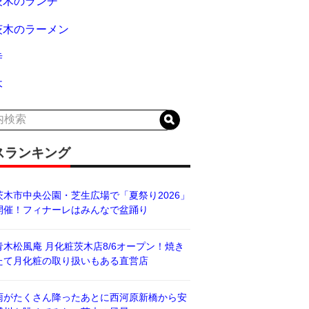
茨木のランチ
茨木のラーメン
寺
木
スランキング
茨木市中央公園・芝生広場で「夏祭り2026」
開催！フィナーレはみんなで盆踊り
青木松風庵 月化粧茨木店8/6オープン！焼き
たて月化粧の取り扱いもある直営店
雨がたくさん降ったあとに西河原新橋から安