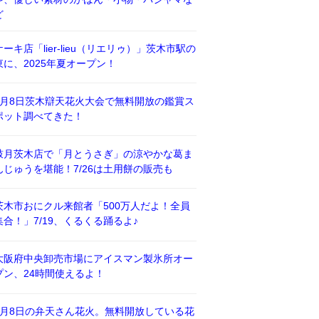
ど
ケーキ店「lier-lieu（リエリゥ）」茨木市駅の
東に、2025年夏オープン！
8月8日茨木辯天花火大会で無料開放の鑑賞ス
ポット調べてきた！
鼓月茨木店で「月とうさぎ」の涼やかな葛ま
んじゅうを堪能！7/26は土用餅の販売も
茨木市おにクル来館者「500万人だよ！全員
集合！」7/19、くるくる踊るよ♪
大阪府中央卸売市場にアイスマン製氷所オー
プン、24時間使えるよ！
8月8日の弁天さん花火。無料開放している花