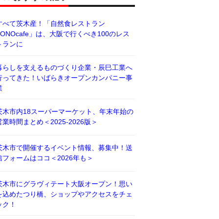
すべて茨木産！「自然食レストラン
BONOcafe」は、大阪で行くべき100のレス
トランに
暮らしを支えるものづくり企業・辰巳工業へ
行ってきた！いばらきオープンカンパニー事
業
茨木市内18スーパーマーケット、年末年始の
営業時間まとめ＜2025-2026版＞
茨木市で開催するイベント情報、募集中！送
信フォームはココ＜2026年も＞
茨木市にグラヴィテート大阪オープン！思い
を込めたつり橋、ショップやアクセスをチェ
ック！