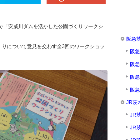
館で「安威川ダムを活かした公園づくりワークシ
阪急
くりについて意見を交わす全3回のワークショッ
阪
阪
阪
阪
JR茨
JR
JR