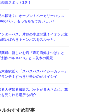
火鑑賞スポット3選！
茨木駅近くにオープン！ベーカリーハウス
WAのパン、もっちもちでおいしい！
アンダーパス、片側の歩道開通！イオンと立
命館いばらきキャンパスをスルッと。
双葉町に新しいお店『寿司海鮮まつば』と
『創作バル Ken’s』と－茨木の風景
茨木市駅近く「スパスパスパイシーカレー」
でランチ！すっきり辛いのがオイシイ
知る人ぞ知る撮影スポットが弁天さんに。花
火を見られる場所も紹介
ャルおすすめ記事